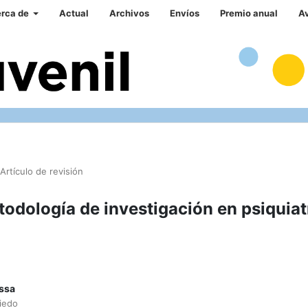
rca de
Actual
Archivos
Envíos
Premio anual
A
Artículo de revisión
todología de investigación en psiquiat
assa
iedo