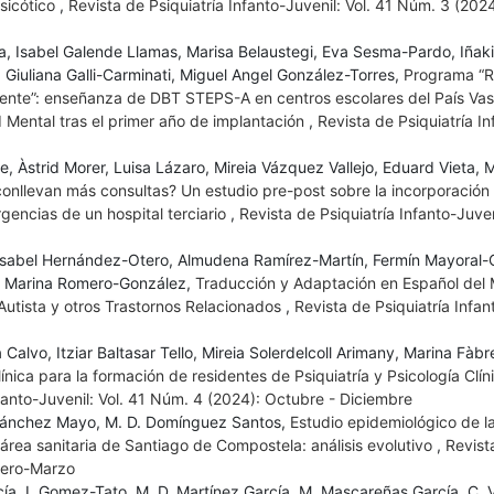
sicótico
,
Revista de Psiquiatría Infanto-Juvenil: Vol. 41 Núm. 3 (2024
 Isabel Galende Llamas, Marisa Belaustegi, Eva Sesma-Pardo, Iñaki
 Giuliana Galli-Carminati, Miguel Angel González-Torres,
Programa “Re
ente”: enseñanza de DBT STEPS-A en centros escolares del País Vas
 Mental tras el primer año de implantación
,
Revista de Psiquiatría In
be, Àstrid Morer, Luisa Lázaro, Mireia Vázquez Vallejo, Eduard Vieta, 
nllevan más consultas? Un estudio pre-post sobre la incorporación
urgencias de un hospital terciario
,
Revista de Psiquiatría Infanto-Juven
abel Hernández-Otero, Almudena Ramírez-Martín, Fermín Mayoral-C
, Marina Romero-González,
Traducción y Adaptación en Español del
utista y otros Trastornos Relacionados
,
Revista de Psiquiatría Infan
lvo, Itziar Baltasar Tello, Mireia Solerdelcoll Arimany, Marina Fàb
ínica para la formación de residentes de Psiquiatría y Psicología Clín
nfanto-Juvenil: Vol. 41 Núm. 4 (2024): Octubre - Diciembre
. Sánchez Mayo, M. D. Domínguez Santos,
Estudio epidemiológico de l
 área sanitaria de Santiago de Compostela: análisis evolutivo
,
Revist
Enero-Marzo
cía, I. Gomez-Tato, M. D. Martínez García, M. Mascareñas García, C. V