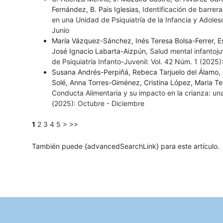
Fernández, B. Pais Iglesias,
Identificación de barrer
en una Unidad de Psiquiatría de la Infancia y Adole
Junio
María Vázquez-Sánchez, Inés Teresa Bolsa-Ferrer, 
José Ignacio Labarta-Aizpún,
Salud mental infantoj
de Psiquiatría Infanto-Juvenil: Vol. 42 Núm. 1 (2025
Susana Andrés-Perpiñá, Rebeca Tarjuelo del Álamo,
Solé, Anna Torres-Giménez, Cristina López, Maria T
Conducta Alimentaria y su impacto en la crianza: una
(2025): Octubre - Diciembre
1
2
3
4
5
>
>>
También puede {advancedSearchLink} para este artículo.