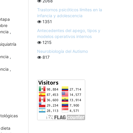
2068
Trastornos psicóticos límites en la
infancia y adolescencia
 etapa
1351
mbre
Antecedentes del apego, tipos y
cencia
,
modelos operativos internos
1215
iquiatría
Neurobiología del Autismo
cencia
,
817
cencia
,
tológicas
 dieta