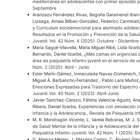
mediterránea en adolescentes con primer episodio p
Septiembre
Aranzazu Fernández Rivas, Begoña Garamendi Ibarra,
Lizeaga, Amaia Bilbao-González, Federico Carminati,
y Curriculum socioemocional para alumnado adolesc
Resultados en la Promoción y Prevención de la Salud
Juvenil: Vol. 42 Núm. 4 (2025): Octubre - Diciembre
Maria Sagué-Vilavella, Maria Miguel Ribé, Lidia Ilzar
Bernardo, Daniel Ilzarbe,
¿Más camas en urgencias co
área de psiquiatría infanto-juvenil en el servicio de 
Núm. 2 (2025): Abril - Junio
Ester Marín-Gámez, Inmaculada Navas-Domenech, Is
Miguel Á. Barbancho-Fernández , Pablo Lara Muñoz
Emociones Expresadas para Trastorno del Espectro A
Juvenil: Vol. 40 Núm. 2 (2023): Abril-Junio
Javier Sanchez-Cerezo, Fátima Valencia-Agudo, Ana Ca
Ribera, Daniel Ilzarbe,
Experiencias con simulación cl
Infancia y la Adolescencia
,
Revista de Psiquiatría I
M. R. Mondragón Vicente, L. Varela Reboiras, M. J
de Salud Mental de la Infancia y la Adolescencia del
Psiquiatría Infanto-Juvenil: Vol. 42 Núm. 1 (2025): 
G. Atienza Merino, J. Mazaira Castro, C. Álvarez Gar