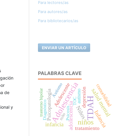
Para lectores/as
Para autores/as
Para bibliotecarios/as
ENVIAR UN ARTÍCULO
s
PALABRAS CLAVE
igación
Adolescencia
Autismo
Adolescente
por
comorbilidad
depresión
salud mental
trastorno bipolar
autismo
Psicopatología
ma de
TDAH
TOC
Diagnóstico
adolescencia
ional y
Niños
Psicosis
Infancia
niño
niños
infancia
tratamiento