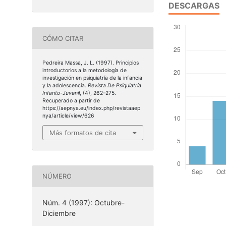
DESCARGAS
CÓMO CITAR
Pedreira Massa, J. L. (1997). Principios
introductorios a la metodología de
investigación en psiquiatría de la infancia
y la adolescencia.
Revista De Psiquiatría
Infanto-Juvenil
, (4), 262–275.
Recuperado a partir de
https://aepnya.eu/index.php/revistaaep
nya/article/view/626
Más formatos de cita
NÚMERO
Núm. 4 (1997): Octubre-
Diciembre