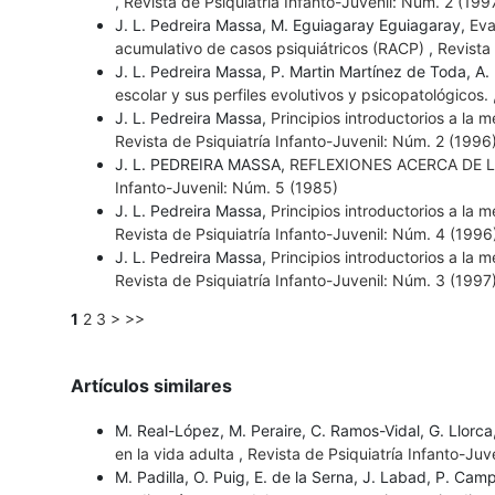
,
Revista de Psiquiatría Infanto-Juvenil: Núm. 2 (1997
J. L. Pedreira Massa, M. Eguiagaray Eguiagaray,
Eva
acumulativo de casos psiquiátricos (RACP)
,
Revista
J. L. Pedreira Massa, P. Martin Martínez de Toda, A. 
escolar y sus perfiles evolutivos y psicopatológicos.
J. L. Pedreira Massa,
Principios introductorios a la 
Revista de Psiquiatría Infanto-Juvenil: Núm. 2 (1996)
J. L. PEDREIRA MASSA,
REFLEXIONES ACERCA DE L
Infanto-Juvenil: Núm. 5 (1985)
J. L. Pedreira Massa,
Principios introductorios a la 
Revista de Psiquiatría Infanto-Juvenil: Núm. 4 (199
J. L. Pedreira Massa,
Principios introductorios a la 
Revista de Psiquiatría Infanto-Juvenil: Núm. 3 (1997
1
2
3
>
>>
Artículos similares
M. Real-López, M. Peraire, C. Ramos-Vidal, G. Llorca
en la vida adulta
,
Revista de Psiquiatría Infanto-Juv
M. Padilla, O. Puig, E. de la Serna, J. Labad, P. Ca