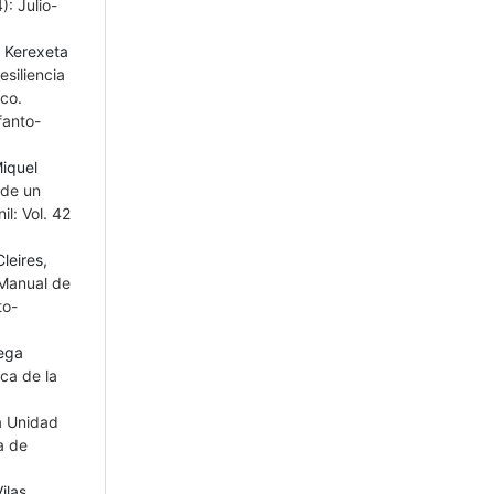
): Julio-
 Kerexeta
siliencia
co.
fanto-
Miquel
 de un
il: Vol. 42
leires,
 Manual de
to-
rega
ica de la
a Unidad
a de
ilas