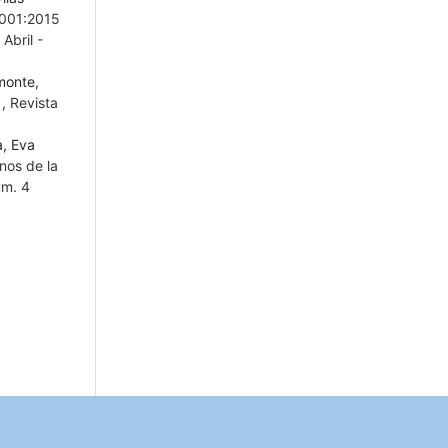
 9001:2015
Abril -
monte,
?
,
Revista
a, Eva
nos de la
úm. 4