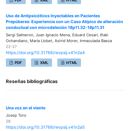
PDF
XML
HTML
Uso de Antipsicóticos Inyectables en Pacientes
Prepúberes: Experiencia con un Caso Atípico de alteración
conductual con microdeleción 18p11.32-18p11.31
Sergi Salmeron, Juan Ignacio Mena, Eduard Cesari, Iñaki
Ochandiano, Maria Llobet, Astrid Morer, Inmaculada Baeza
22-27
https://doi.org/10.31766/revpsij.v41n2a4
PDF
XML
HTML
Reseñas bibliográficas
Una voz en el viento
Josep Toro
28
https://doi.org/10.31766/revpsij.v41n2a5