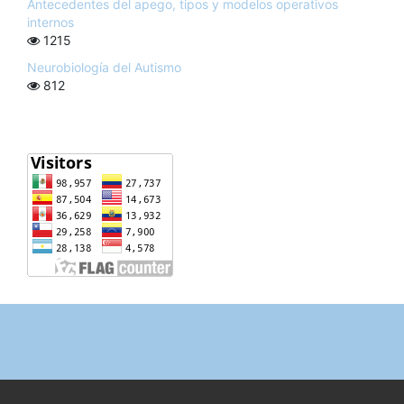
Antecedentes del apego, tipos y modelos operativos
internos
1215
Neurobiología del Autismo
812