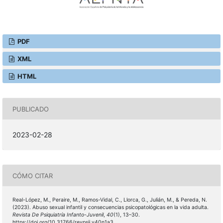
PDF
XML
HTML
PUBLICADO
2023-02-28
CÓMO CITAR
Real-López, M., Peraire, M., Ramos-Vidal, C., Llorca, G., Julián, M., & Pereda, N.
(2023). Abuso sexual infantil y consecuencias psicopatológicas en la vida adulta.
Revista De Psiquiatría Infanto-Juvenil
,
40
(1), 13–30.
https://doi.org/10.31766/revpsij.v40n1a3