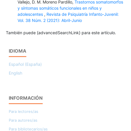
Vallejo, D. M. Moreno Pardillo,
Trastornos somatomorfos
y síntomas somáticos funcionales en niños y
adolescentes
,
Revista de Psiquiatría Infanto-Juvenil:
Vol. 38 Núm. 2 (2021): Abril-Junio
También puede {advancedSearchLink} para este artículo.
IDIOMA
Español (España)
English
INFORMACIÓN
Para lectores/as
Para autores/as
Para bibliotecarios/as