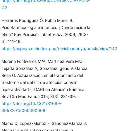
https://doi.org/10.32654/CONCIENCIAEPG.3-
2.2
Herreros Rodríguez Ó, Rubio Morell B.
Psicofarmacología e infancia. ¿Dónde reside la
ética? Rev Psiquiatr Infanto-Juv. 2009; 26(3-
4): 111-16.
https://aepnya.eu/index.php/revistaaepnya/article/view/142
Moreno Fontiveros MªÁ, Martínez Vera MªJ,
Tejada González A, González Igeño V, García
Resa O. Actualización en el tratamiento del
trastorno del déficit de atención con/sin
hiperactividad (TDAH) en Atención Primaria.
Rev Clin Med Fam. 2015; 8(3): 231-39.
https://doi.org/10.4321/S1699-
695X2015000300006
Alamo C, López-Muñoz F, Sánchez-García J.
Mechanism of action of guanfacine: a