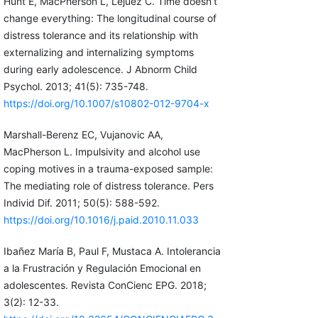
Hunt E, MacPherson L, Lejuez C. Time doesn’t
change everything: The longitudinal course of
distress tolerance and its relationship with
externalizing and internalizing symptoms
during early adolescence. J Abnorm Child
Psychol. 2013; 41(5): 735-748.
https://doi.org/10.1007/s10802-012-9704-x
Marshall-Berenz EC, Vujanovic AA,
MacPherson L. Impulsivity and alcohol use
coping motives in a trauma-exposed sample:
The mediating role of distress tolerance. Pers
Individ Dif. 2011; 50(5): 588-592.
https://doi.org/10.1016/j.paid.2010.11.033
Ibañez María B, Paul F, Mustaca A. Intolerancia
a la Frustración y Regulación Emocional en
adolescentes. Revista ConCienc EPG. 2018;
3(2): 12-33.