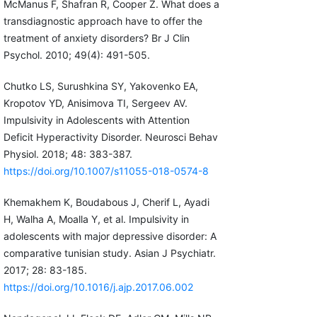
McManus F, Shafran R, Cooper Z. What does a
transdiagnostic approach have to offer the
treatment of anxiety disorders? Br J Clin
Psychol. 2010; 49(4): 491-505.
Chutko LS, Surushkina SY, Yakovenko EA,
Kropotov YD, Anisimova TI, Sergeev AV.
Impulsivity in Adolescents with Attention
Deficit Hyperactivity Disorder. Neurosci Behav
Physiol. 2018; 48: 383-387.
https://doi.org/10.1007/s11055-018-0574-8
Khemakhem K, Boudabous J, Cherif L, Ayadi
H, Walha A, Moalla Y, et al. Impulsivity in
adolescents with major depressive disorder: A
comparative tunisian study. Asian J Psychiatr.
2017; 28: 83-185.
https://doi.org/10.1016/j.ajp.2017.06.002