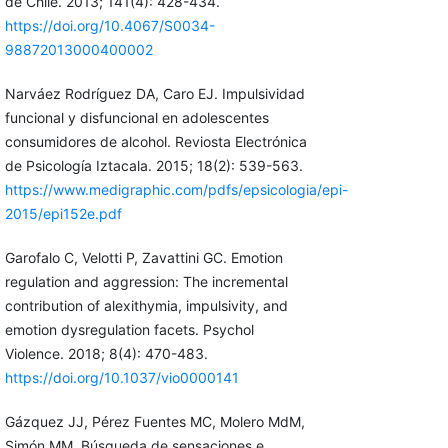
de Chile. 2013; 141(4): 428-434.
https://doi.org/10.4067/S0034-
98872013000400002
Narváez Rodríguez DA, Caro EJ. Impulsividad
funcional y disfuncional en adolescentes
consumidores de alcohol. Reviosta Electrónica
de Psicología Iztacala. 2015; 18(2): 539-563.
https://www.medigraphic.com/pdfs/epsicologia/epi-
2015/epi152e.pdf
Garofalo C, Velotti P, Zavattini GC. Emotion
regulation and aggression: The incremental
contribution of alexithymia, impulsivity, and
emotion dysregulation facets. Psychol
Violence. 2018; 8(4): 470-483.
https://doi.org/10.1037/vio0000141
Gázquez JJ, Pérez Fuentes MC, Molero MdM,
Simón MM. Búsqueda de sensaciones e