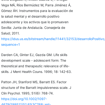
Vega MÁ, Ríos Bermúdez M, Parra Jiménez Á,
Gómez ÁH. Instrumentos para la evaluación de
la salud mental y el desarrollo positivo
adolescente y los activos que lo promueven
Sevilla: Junta de Andalucía. Consejería de
Salud; 2011.
https://idus.us.es/bitstream/handle/11441/32153/desarrolloPos
sequence=1
Darden CA, Ginter EJ, Gazda GM. Life skills
development scale - adolescent form: The
theoretical and therapeutic relevance of life-
skills. J Ment Health Couns. 1996; 18: 142-63.
Patton JH, Stanford MS, Barratt ES. Factor
structure of the Barratt impulsiveness scale. J
Clin Psychol. 1995; 51(6): 768-74.
https://doi.org/10.1002/1097-
4679(199511)51:6%3C768::aid-