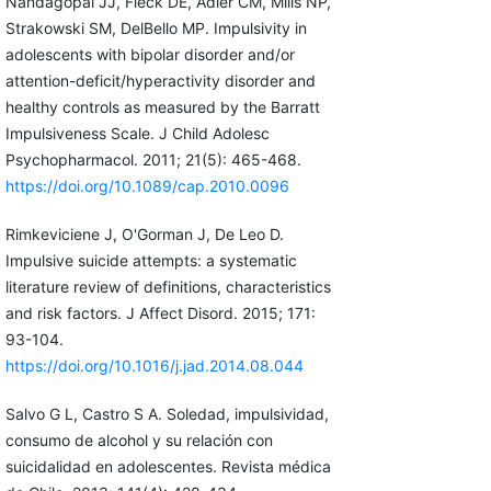
Nandagopal JJ, Fleck DE, Adler CM, Mills NP,
Strakowski SM, DelBello MP. Impulsivity in
adolescents with bipolar disorder and/or
attention-deficit/hyperactivity disorder and
healthy controls as measured by the Barratt
Impulsiveness Scale. J Child Adolesc
Psychopharmacol. 2011; 21(5): 465-468.
https://doi.org/10.1089/cap.2010.0096
Rimkeviciene J, O'Gorman J, De Leo D.
Impulsive suicide attempts: a systematic
literature review of definitions, characteristics
and risk factors. J Affect Disord. 2015; 171:
93-104.
https://doi.org/10.1016/j.jad.2014.08.044
Salvo G L, Castro S A. Soledad, impulsividad,
consumo de alcohol y su relación con
suicidalidad en adolescentes. Revista médica