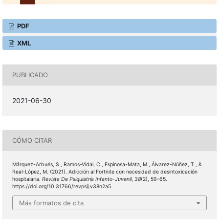
PDF
XML
PUBLICADO
2021-06-30
CÓMO CITAR
Márquez-Arbués, S., Ramos-Vidal, C., Espinosa-Mata, M., Álvarez-Núñez, T., &
Real-López, M. (2021). Adicción al Fortnite con necesidad de desintoxicación
hospitalaria.
Revista De Psiquiatría Infanto-Juvenil
,
38
(2), 59–65.
https://doi.org/10.31766/revpsij.v38n2a5
Más formatos de cita