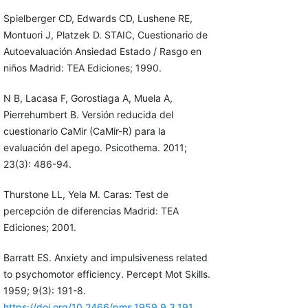
Spielberger CD, Edwards CD, Lushene RE,
Montuori J, Platzek D. STAIC, Cuestionario de
Autoevaluación Ansiedad Estado / Rasgo en
niños Madrid: TEA Ediciones; 1990.
N B, Lacasa F, Gorostiaga A, Muela A,
Pierrehumbert B. Versión reducida del
cuestionario CaMir (CaMir-R) para la
evaluación del apego. Psicothema. 2011;
23(3): 486-94.
Thurstone LL, Yela M. Caras: Test de
percepción de diferencias Madrid: TEA
Ediciones; 2001.
Barratt ES. Anxiety and impulsiveness related
to psychomotor efficiency. Percept Mot Skills.
1959; 9(3): 191-8.
https://doi.org/10.2466/pms.1959.9.3.191