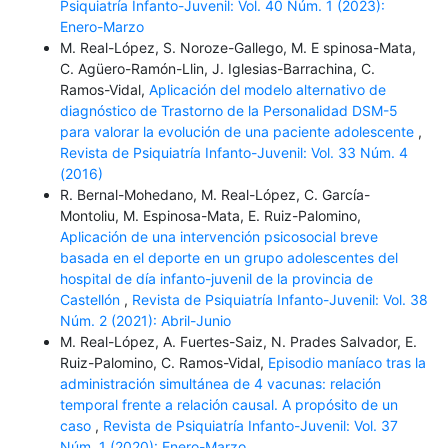
Psiquiatría Infanto-Juvenil: Vol. 40 Núm. 1 (2023):
Enero-Marzo
M. Real-López, S. Noroze-Gallego, M. E spinosa-Mata,
C. Agüero-Ramón-Llin, J. Iglesias-Barrachina, C.
Ramos-Vidal,
Aplicación del modelo alternativo de
diagnóstico de Trastorno de la Personalidad DSM-5
para valorar la evolución de una paciente adolescente
,
Revista de Psiquiatría Infanto-Juvenil: Vol. 33 Núm. 4
(2016)
R. Bernal-Mohedano, M. Real-López, C. García-
Montoliu, M. Espinosa-Mata, E. Ruiz-Palomino,
Aplicación de una intervención psicosocial breve
basada en el deporte en un grupo adolescentes del
hospital de día infanto-juvenil de la provincia de
Castellón
,
Revista de Psiquiatría Infanto-Juvenil: Vol. 38
Núm. 2 (2021): Abril-Junio
M. Real-López, A. Fuertes-Saiz, N. Prades Salvador, E.
Ruiz-Palomino, C. Ramos-Vidal,
Episodio maníaco tras la
administración simultánea de 4 vacunas: relación
temporal frente a relación causal. A propósito de un
caso
,
Revista de Psiquiatría Infanto-Juvenil: Vol. 37
Núm. 1 (2020): Enero-Marzo