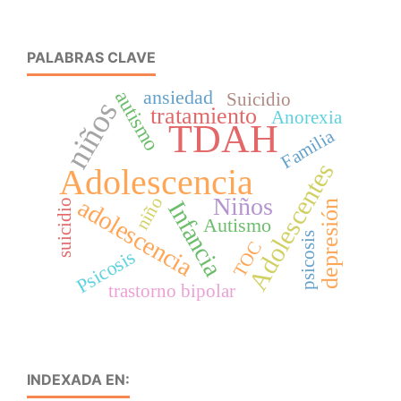
PALABRAS CLAVE
ansiedad
autismo
Suicidio
niños
tratamiento
Anorexia
TDAH
Familia
Adolescentes
Adolescencia
Niños
niño
adolescencia
Infancia
suicidio
depresión
Autismo
psicosis
TOC
Psicosis
trastorno bipolar
INDEXADA EN: