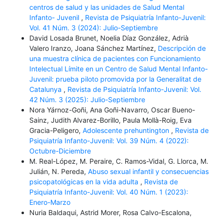
centros de salud y las unidades de Salud Mental
Infanto- Juvenil
,
Revista de Psiquiatría Infanto-Juvenil:
Vol. 41 Núm. 3 (2024): Julio-Septiembre
David Losada Brunet, Noelia Díaz González, Adrià
Valero Iranzo, Joana Sánchez Martínez,
Descripción de
una muestra clínica de pacientes con Funcionamiento
Intelectual Límite en un Centro de Salud Mental Infanto-
Juvenil: prueba piloto promovida por la Generalitat de
Catalunya
,
Revista de Psiquiatría Infanto-Juvenil: Vol.
42 Núm. 3 (2025): Julio-Septiembre
Nora Yárnoz-Goñi, Ana Goñi-Navarro, Oscar Bueno-
Sainz, Judith Alvarez-Borillo, Paula Mollà-Roig, Eva
Gracia-Peligero,
Adolescente prehuntington
,
Revista de
Psiquiatría Infanto-Juvenil: Vol. 39 Núm. 4 (2022):
Octubre-Diciembre
M. Real-López, M. Peraire, C. Ramos-Vidal, G. Llorca, M.
Julián, N. Pereda,
Abuso sexual infantil y consecuencias
psicopatológicas en la vida adulta
,
Revista de
Psiquiatría Infanto-Juvenil: Vol. 40 Núm. 1 (2023):
Enero-Marzo
Nuria Baldaqui, Astrid Morer, Rosa Calvo-Escalona,