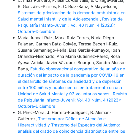
C. Imaz Roncero, P. Blanco-del Valle, E. Ortega-García,
R. González-Pinillos, F. C. Ruiz-Sanz, A Mayo-Iscar,
Sistemas de priorización de la demanda ambulatoria en
Salud mental Infantil y de la Adolescencia
,
Revista de
Psiquiatría Infanto-Juvenil: Vol. 40 Núm. 4 (2023):
Octubre-Diciembre
María Juncal-Ruiz, María Ruiz-Torres, Nuria Diego-
Falagán, Carmen Batz-Colvée, Teresa Becerril-Ruiz,
Susana Samaniego-Peña, Elsa García-Rumayor, Iban
Onandia-Hinchado, Ana María Gutiérrez-Pérez, Rosa
Ayesa-Arriola, Javier Vázquez-Bourgon, Sandra Alonso-
Bada,
Estudio observacional comparativo de un año de
duración del impacto de la pandemia por COVID-19 en
el desarrollo de síntomas de ansiedad y de depresión
entre 100 niños y adolescentes en tratamiento en una
Unidad de Salud Mental y 93 voluntarios sanos
,
Revista
de Psiquiatría Infanto-Juvenil: Vol. 40 Núm. 4 (2023):
Octubre-Diciembre
G. Pírez-Mora, J. Herrera-Rodríguez, B. Alemán-
Gutiérrez,
Trastorno por Déficit de Atención e
Hiperactividad y Trastorno del Espectro del Autismo:
análisis del grado de coincidencia diagnóstica entre los