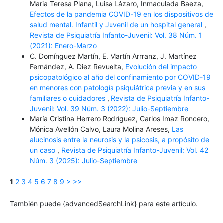
Maria Teresa Plana, Luisa Lázaro, Inmaculada Baeza,
Efectos de la pandemia COVID-19 en los dispositivos de
salud mental. Infantil y Juvenil de un hospital general
,
Revista de Psiquiatría Infanto-Juvenil: Vol. 38 Núm. 1
(2021): Enero-Marzo
C. Domínguez Martín, E. Martín Arrranz, J. Martínez
Fernández, A. Diez Revuelta,
Evolución del impacto
psicopatológico al año del confinamiento por COVID-19
en menores con patología psiquiátrica previa y en sus
familiares o cuidadores
,
Revista de Psiquiatría Infanto-
Juvenil: Vol. 39 Núm. 3 (2022): Julio-Septiembre
María Cristina Herrero Rodríguez, Carlos Imaz Roncero,
Mónica Avellón Calvo, Laura Molina Areses,
Las
alucinosis entre la neurosis y la psicosis, a propósito de
un caso
,
Revista de Psiquiatría Infanto-Juvenil: Vol. 42
Núm. 3 (2025): Julio-Septiembre
1
2
3
4
5
6
7
8
9
>
>>
También puede {advancedSearchLink} para este artículo.