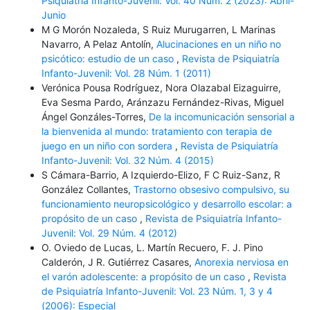
Psiquiatría Infanto-Juvenil: Vol. 40 Núm. 2 (2023): Abril-
Junio
M G Morón Nozaleda, S Ruiz Murugarren, L Marinas
Navarro, A Pelaz Antolín,
Alucinaciones en un niño no
psicótico: estudio de un caso
,
Revista de Psiquiatría
Infanto-Juvenil: Vol. 28 Núm. 1 (2011)
Verónica Pousa Rodríguez, Nora Olazabal Eizaguirre,
Eva Sesma Pardo, Aránzazu Fernández-Rivas, Miguel
Ángel Gonzáles-Torres,
De la incomunicación sensorial a
la bienvenida al mundo: tratamiento con terapia de
juego en un niño con sordera
,
Revista de Psiquiatría
Infanto-Juvenil: Vol. 32 Núm. 4 (2015)
S Cámara-Barrio, A Izquierdo-Elizo, F C Ruiz-Sanz, R
González Collantes,
Trastorno obsesivo compulsivo, su
funcionamiento neuropsicológico y desarrollo escolar: a
propósito de un caso
,
Revista de Psiquiatría Infanto-
Juvenil: Vol. 29 Núm. 4 (2012)
O. Oviedo de Lucas, L. Martín Recuero, F. J. Pino
Calderón, J R. Gutiérrez Casares,
Anorexia nerviosa en
el varón adolescente: a propósito de un caso
,
Revista
de Psiquiatría Infanto-Juvenil: Vol. 23 Núm. 1, 3 y 4
(2006): Especial