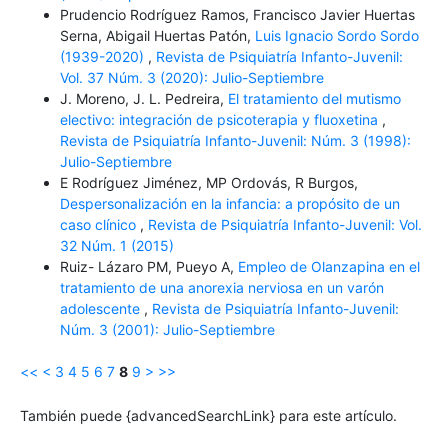
Prudencio Rodríguez Ramos, Francisco Javier Huertas
Serna, Abigail Huertas Patón,
Luis Ignacio Sordo Sordo
(1939-2020)
,
Revista de Psiquiatría Infanto-Juvenil:
Vol. 37 Núm. 3 (2020): Julio-Septiembre
J. Moreno, J. L. Pedreira,
El tratamiento del mutismo
electivo: integración de psicoterapia y fluoxetina
,
Revista de Psiquiatría Infanto-Juvenil: Núm. 3 (1998):
Julio-Septiembre
E Rodríguez Jiménez, MP Ordovás, R Burgos,
Despersonalización en la infancia: a propósito de un
caso clínico
,
Revista de Psiquiatría Infanto-Juvenil: Vol.
32 Núm. 1 (2015)
Ruiz- Lázaro PM, Pueyo A,
Empleo de Olanzapina en el
tratamiento de una anorexia nerviosa en un varón
adolescente
,
Revista de Psiquiatría Infanto-Juvenil:
Núm. 3 (2001): Julio-Septiembre
<<
<
3
4
5
6
7
8
9
>
>>
También puede {advancedSearchLink} para este artículo.