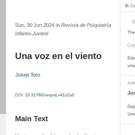
Co
D
Sun, 30 Jun 2024 in
Revista de Psiquiatría
The
Infanto-Juvenil
Cop
Una voz en el viento
Este
una
Josep Toro
Auth
Jo
DOI:
10.31766/revpsij.v41n2a5
Dep
Uni
Main Text