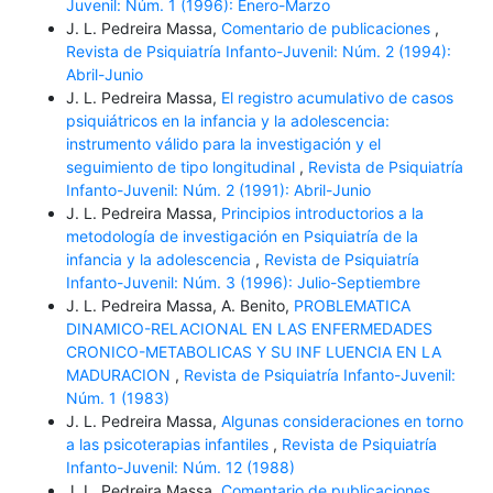
Juvenil: Núm. 1 (1996): Enero-Marzo
J. L. Pedreira Massa,
Comentario de publicaciones
,
Revista de Psiquiatría Infanto-Juvenil: Núm. 2 (1994):
Abril-Junio
J. L. Pedreira Massa,
El registro acumulativo de casos
psiquiátricos en la infancia y la adolescencia:
instrumento válido para la investigación y el
seguimiento de tipo longitudinal
,
Revista de Psiquiatría
Infanto-Juvenil: Núm. 2 (1991): Abril-Junio
J. L. Pedreira Massa,
Principios introductorios a la
metodología de investigación en Psiquiatría de la
infancia y la adolescencia
,
Revista de Psiquiatría
Infanto-Juvenil: Núm. 3 (1996): Julio-Septiembre
J. L. Pedreira Massa, A. Benito,
PROBLEMATICA
DINAMICO-RELACIONAL EN LAS ENFERMEDADES
CRONICO-METABOLICAS Y SU INF LUENCIA EN LA
MADURACION
,
Revista de Psiquiatría Infanto-Juvenil:
Núm. 1 (1983)
J. L. Pedreira Massa,
Algunas consideraciones en torno
a las psicoterapias infantiles
,
Revista de Psiquiatría
Infanto-Juvenil: Núm. 12 (1988)
J. L. Pedreira Massa,
Comentario de publicaciones
,