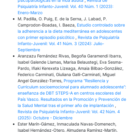
psicopatológicas en la vida adulta
,
Revista de
Psiquiatría Infanto-Juvenil: Vol. 40 Núm. 1 (2023):
Enero-Marzo
M. Padilla, O. Puig, E. de la Serna, J. Labad, P.
Camprodon-Boadas, I. Baeza,
Estudio controlado sobre
la adherencia a la dieta mediterránea en adolescentes
con primer episodio psicótico
,
Revista de Psiquiatría
Infanto-Juvenil: Vol. 41 Núm. 3 (2024): Julio-
Septiembre
Aranzazu Fernández Rivas, Begoña Garamendi Ibarra,
Isabel Galende Llamas, Marisa Belaustegi, Eva Sesma-
Pardo, Iñaki Kerexeta Lizeaga, Amaia Bilbao-González,
Federico Carminati, Giuliana Galli-Carminati, Miguel
Angel González-Torres,
Programa “Resiliencia y
Curriculum socioemocional para alumnado adolescente”:
enseñanza de DBT STEPS-A en centros escolares del
País Vasco. Resultados en la Promoción y Prevención de
la Salud Mental tras el primer año de implantación
,
Revista de Psiquiatría Infanto-Juvenil: Vol. 42 Núm. 4
(2025): Octubre - Diciembre
Ester Marín-Gámez, Inmaculada Navas-Domenech,
Isabel Hernández-Otero, Almudena Ramírez-Martín,