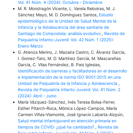
Vol. 41 Núm. 4 (2024): Octubre - Diciembre
M. R. Mondragón Vicente, L. Varela Reboiras, M. J.
Sánchez Mayo, M. D. Domínguez Santos,
Estudio
epidemiológico de la Unidad de Salud Mental de la
Infancia y la Adolescencia del área sanitaria de
Santiago de Compostela: análisis evolutivo
,
Revista de
Psiquiatría Infanto-Juvenil: Vol. 42 Núm. 1 (2025):
Enero-Marzo
G. Atienza Merino, J. Mazaira Castro, C. Álvarez García,
I. Gomez-Tato, M. D. Martínez García, M. Mascareñas
García, C. Vilas Fernández, B. Pais Iglesias,
Identificación de barreras y facilitadores en el desarrollo
e implementación de la norma ISO 9001:2015 en una
Unidad de Psiquiatría de la Infancia y Adolescencia
,
Revista de Psiquiatría Infanto-Juvenil: Vol. 41 Núm. 2
(2024): Abril - Junio
María Vázquez-Sánchez, Inés Teresa Bolsa-Ferrer,
Esther Pitarch-Roca, Mónica López-Campos, María
Carmen Viñas-Viamonte, José Ignacio Labarta-Aizpún,
Salud mental infantojuvenil en atención primaria en
tiempos de COVID: ¿qué ha cambiado?
,
Revista de