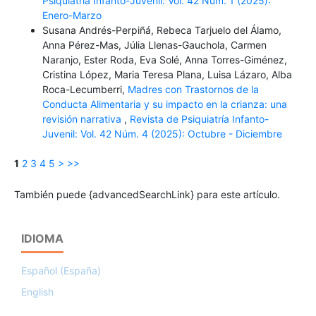
Psiquiatría Infanto-Juvenil: Vol. 42 Núm. 1 (2025):
Enero-Marzo
Susana Andrés-Perpiñá, Rebeca Tarjuelo del Álamo,
Anna Pérez-Mas, Júlia Llenas-Gauchola, Carmen
Naranjo, Ester Roda, Eva Solé, Anna Torres-Giménez,
Cristina López, Maria Teresa Plana, Luisa Lázaro, Alba
Roca-Lecumberri,
Madres con Trastornos de la
Conducta Alimentaria y su impacto en la crianza: una
revisión narrativa
,
Revista de Psiquiatría Infanto-
Juvenil: Vol. 42 Núm. 4 (2025): Octubre - Diciembre
1
2
3
4
5
>
>>
También puede {advancedSearchLink} para este artículo.
IDIOMA
Español (España)
English