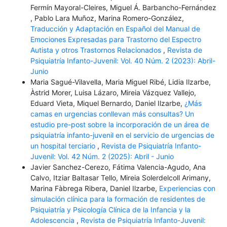
Fermín Mayoral-Cleires, Miguel Á. Barbancho-Fernández
, Pablo Lara Muñoz, Marina Romero-González,
Traducción y Adaptación en Español del Manual de
Emociones Expresadas para Trastorno del Espectro
Autista y otros Trastornos Relacionados
,
Revista de
Psiquiatría Infanto-Juvenil: Vol. 40 Núm. 2 (2023): Abril-
Junio
Maria Sagué-Vilavella, Maria Miguel Ribé, Lidia Ilzarbe,
Àstrid Morer, Luisa Lázaro, Mireia Vázquez Vallejo,
Eduard Vieta, Miquel Bernardo, Daniel Ilzarbe,
¿Más
camas en urgencias conllevan más consultas? Un
estudio pre-post sobre la incorporación de un área de
psiquiatría infanto-juvenil en el servicio de urgencias de
un hospital terciario
,
Revista de Psiquiatría Infanto-
Juvenil: Vol. 42 Núm. 2 (2025): Abril - Junio
Javier Sanchez-Cerezo, Fátima Valencia-Agudo, Ana
Calvo, Itziar Baltasar Tello, Mireia Solerdelcoll Arimany,
Marina Fàbrega Ribera, Daniel Ilzarbe,
Experiencias con
simulación clínica para la formación de residentes de
Psiquiatría y Psicología Clínica de la Infancia y la
Adolescencia
,
Revista de Psiquiatría Infanto-Juvenil: