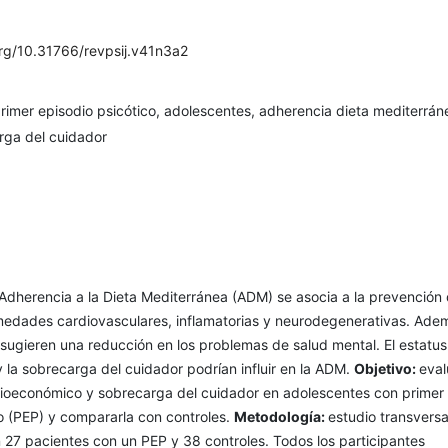
org/10.31766/revpsij.v41n3a2
rimer episodio psicótico, adolescentes, adherencia dieta mediterrán
ga del cuidador
a Adherencia a la Dieta Mediterránea (ADM) se asocia a la prevención
medades cardiovasculares, inflamatorias y neurodegenerativas. Ade
sugieren una reducción en los problemas de salud mental. El estatus
la sobrecarga del cuidador podrían influir en la ADM.
Objetivo:
eval
ioeconómico y sobrecarga del cuidador en adolescentes con primer
o (PEP) y compararla con controles.
Metodología:
estudio transversa
 27 pacientes con un PEP y 38 controles. Todos los participantes