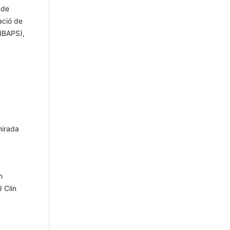
 de
ació de
DIBAPS),
mirada
n
 Clin