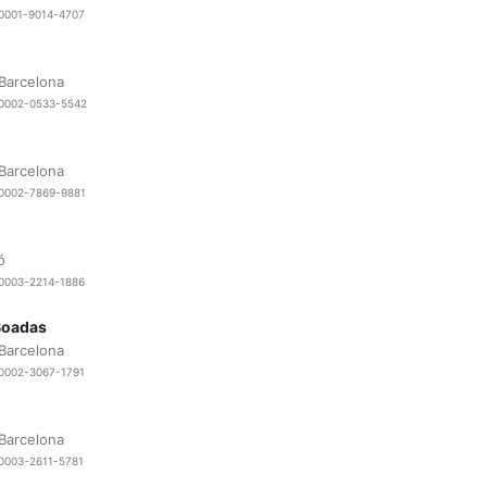
-0001-9014-4707
 Barcelona
0-0002-0533-5542
 Barcelona
0-0002-7869-9881
ó
-0003-2214-1886
Boadas
 Barcelona
-0002-3067-1791
 Barcelona
-0003-2611-5781