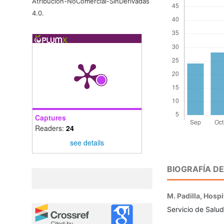
Atribución-NoComercial-SinDerivadas
4.0
.
Captures
Readers:
24
see details
BIOGRAFÍA D
M. Padilla,
Hospi
Servicio de Salud