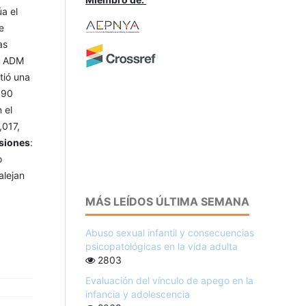
a el
e
as
La ADM
tió una
390
 el
,017,
siones
:
o
alejan
MÁS LEÍDOS ÚLTIMA SEMANA
Abuso sexual infantil y consecuencias
psicopatológicas en la vida adulta
2803
Evaluación del vínculo de apego en la
infancia y adolescencia