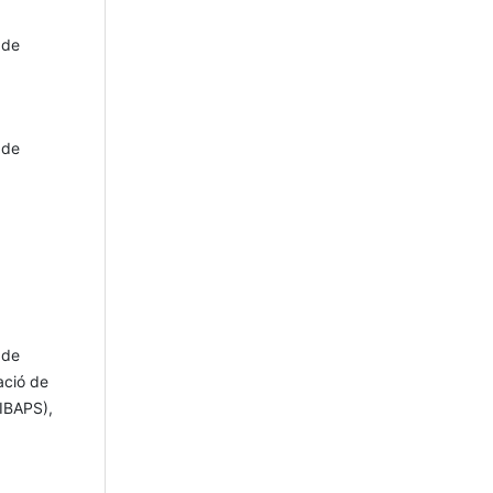
 de
 de
 de
ació de
DIBAPS),