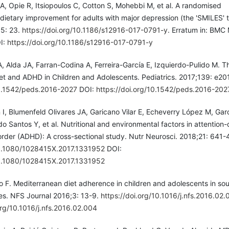
A, Opie R, Itsiopoulos C, Cotton S, Mohebbi M, et al. A randomised
f dietary improvement for adults with major depression (the 'SMILES' tr
5: 23.
https://doi.org/10.1186/s12916-017-0791-y
. Erratum in: BMC
I:
https://doi.org/10.1186/s12916-017-0791-y
 Alda JA, Farran-Codina A, Ferreira-García E, Izquierdo-Pulido M. T
et and ADHD in Children and Adolescents. Pediatrics. 2017;139: e20
10.1542/peds.2016-2027
DOI:
https://doi.org/10.1542/peds.2016-202
I, Blumenfeld Olivares JA, Garicano Vilar E, Echeverry López M, Gar
 Santos Y, et al. Nutritional and environmental factors in attention-d
order (ADHD): A cross-sectional study. Nutr Neurosci. 2018;21: 641-4
10.1080/1028415X.2017.1331952
DOI:
10.1080/1028415X.2017.1331952
 F. Mediterranean diet adherence in children and adolescents in so
es. NFS Journal 2016;3: 13-9.
https://doi.org/10.1016/j.nfs.2016.02.
org/10.1016/j.nfs.2016.02.004