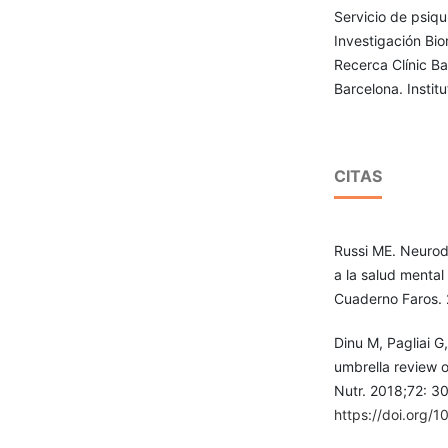
Servicio de psiqui
Investigación Bi
Recerca Clínic Ba
Barcelona. Instit
CITAS
Russi ME. Neurod
a la salud menta
Cuaderno Faros.
Dinu M, Pagliai G
umbrella review o
Nutr. 2018;72: 3
https://doi.org/1