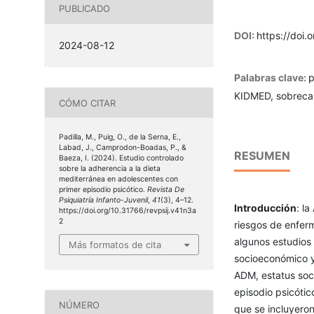
PUBLICADO
DOI:
https://doi.
2024-08-12
Palabras clave:
p
KIDMED, sobrecar
CÓMO CITAR
Padilla, M., Puig, O., de la Serna, E.,
Labad, J., Camprodon-Boadas, P., &
RESUMEN
Baeza, I. (2024). Estudio controlado
sobre la adherencia a la dieta
mediterránea en adolescentes con
primer episodio psicótico.
Revista De
Psiquiatría Infanto-Juvenil
,
41
(3), 4–12.
Introducción
: l
https://doi.org/10.31766/revpsij.v41n3a
2
riesgos de enfer
algunos estudios 
Más formatos de cita
socioeconómico y 
ADM, estatus soc
episodio psicótic
NÚMERO
que se incluyeron