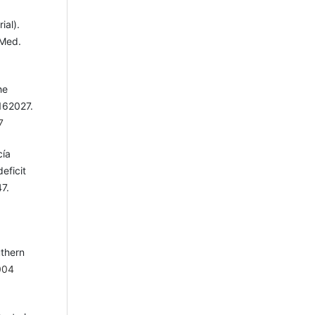
ial).
 Med.
he
162027.
7
cía
eficit
7.
uthern
004