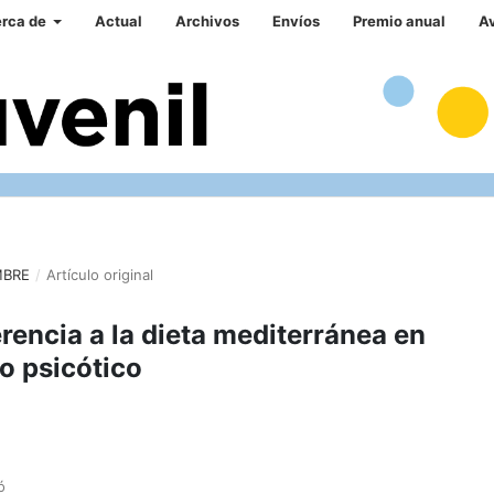
rca de
Actual
Archivos
Envíos
Premio anual
A
MBRE
/
Artículo original
rencia a la dieta mediterránea en
o psicótico
ó