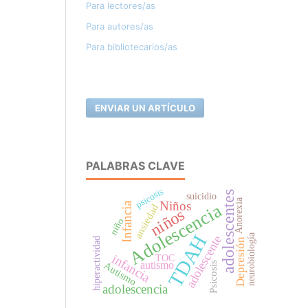
Para lectores/as
Para autores/as
Para bibliotecarios/as
ENVIAR UN ARTÍCULO
PALABRAS CLAVE
psicosis
adolescentes
suicidio
Anorexia
Niños
Infancia
Adolescencia
ansiedad
niños
niño
TDAH
neurobiología
adolescente
hiperactividad
Depresión
infancia
TOC
autismo
Autismo
Psicosis
adolescencia