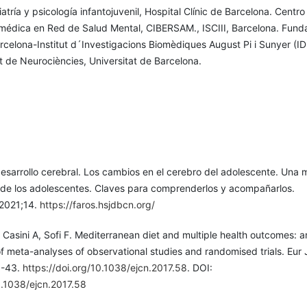
atría y psicología infantojuvenil, Hospital Clínic de Barcelona. Centro
omédica en Red de Salud Mental, CIBERSAM., ISCIII, Barcelona. Fund
rcelona-Institut d´Investigacions Biomèdiques August Pi i Sunyer (I
ut de Neurociències, Universitat de Barcelona.
esarrollo cerebral. Los cambios en el cerebro del adolescente. Una 
l de los adolescentes. Claves para comprenderlos y acompañarlos.
 2021;14.
https://faros.hsjdbcn.org/
, Casini A, Sofi F. Mediterranean diet and multiple health outcomes: a
f meta-analyses of observational studies and randomised trials. Eur J
0-43.
https://doi.org/10.1038/ejcn.2017.58
. DOI:
0.1038/ejcn.2017.58