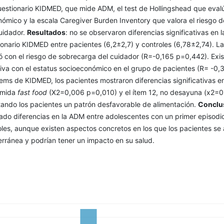
uestionario KIDMED, que mide ADM, el test de Hollingshead que evalú
ómico y la escala Caregiver Burden Inventory que valora el riesgo d
uidador.
Resultados
: no se observaron diferencias significativas en l
ionario KIDMED entre pacientes (6,2±2,7) y controles (6,78±2,74). 
ó con el riesgo de sobrecarga del cuidador (R=-0,165 p=0,442). Exis
tiva con el estatus socioeconómico en el grupo de pacientes (R= -0,
tems de KIDMED, los pacientes mostraron diferencias significativas en
omida
fast food
(X2=0,006 p=0,010) y el ítem 12, no desayuna (x2=0
ando los pacientes un patrón desfavorable de alimentación.
Conclu
ado diferencias en la ADM entre adolescentes con un primer episodi
oles, aunque existen aspectos concretos en los que los pacientes se 
erránea y podrían tener un impacto en su salud.