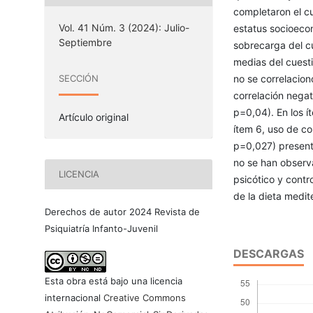
completaron el c
Vol. 41 Núm. 3 (2024): Julio-
estatus socioecon
Septiembre
sobrecarga del c
medias del cuest
no se correlacion
SECCIÓN
correlación nega
p=0,04). En los í
Artículo original
ítem 6, uso de c
p=0,027) present
no se han observ
LICENCIA
psicótico y contr
de la dieta medit
Derechos de autor 2024 Revista de
Psiquiatría Infanto-Juvenil
DESCARGAS
Esta obra está bajo una licencia
internacional
Creative Commons