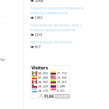
2068
Trastornos psicóticos límites en la
infancia y adolescencia
1351
Antecedentes del apego, tipos y
modelos operativos internos
1215
Neurobiología del Autismo
817