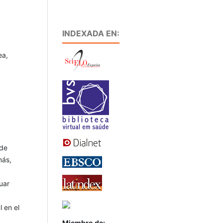
INDEXADA EN:
ea,
 de
más,
uar
l en el
Miembro de: