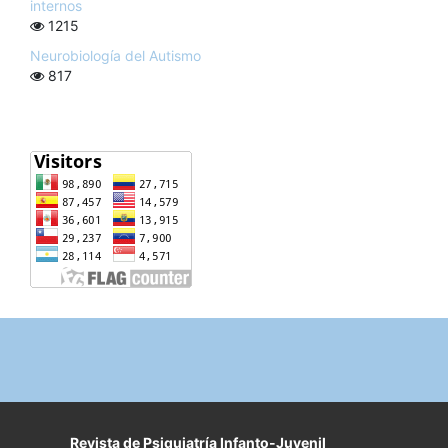
internos
1215
Neurobiología del Autismo
817
Revista de Psiquiatría Infanto-Juvenil