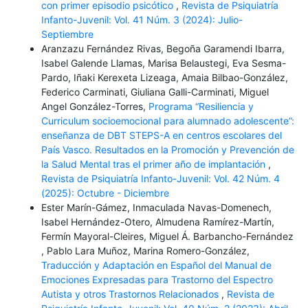
con primer episodio psicótico
,
Revista de Psiquiatría
Infanto-Juvenil: Vol. 41 Núm. 3 (2024): Julio-
Septiembre
Aranzazu Fernández Rivas, Begoña Garamendi Ibarra,
Isabel Galende Llamas, Marisa Belaustegi, Eva Sesma-
Pardo, Iñaki Kerexeta Lizeaga, Amaia Bilbao-González,
Federico Carminati, Giuliana Galli-Carminati, Miguel
Angel González-Torres,
Programa “Resiliencia y
Curriculum socioemocional para alumnado adolescente”:
enseñanza de DBT STEPS-A en centros escolares del
País Vasco. Resultados en la Promoción y Prevención de
la Salud Mental tras el primer año de implantación
,
Revista de Psiquiatría Infanto-Juvenil: Vol. 42 Núm. 4
(2025): Octubre - Diciembre
Ester Marín-Gámez, Inmaculada Navas-Domenech,
Isabel Hernández-Otero, Almudena Ramírez-Martín,
Fermín Mayoral-Cleires, Miguel Á. Barbancho-Fernández
, Pablo Lara Muñoz, Marina Romero-González,
Traducción y Adaptación en Español del Manual de
Emociones Expresadas para Trastorno del Espectro
Autista y otros Trastornos Relacionados
,
Revista de