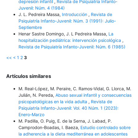
depresión infantil
,
Revista de Psiquiatría Infanto-
Juvenil: Núm. 4 (1984)
J. L. Pedreira Massa,
Introducción
,
Revista de
Psiquiatría Infanto-Juvenil: Núm. 3 (1991): Julio-
Septiembre
Henar Sastre Domingo, J. L Pedreira Massa,
La
hospitalización pediátrica: intervención psicológica
,
Revista de Psiquiatría Infanto-Juvenil: Núm. 6 (1985)
<<
<
1
2
3
Artículos similares
M. Real-López, M. Peraire, C. Ramos-Vidal, G. Llorca, M.
Julián, N. Pereda,
Abuso sexual infantil y consecuencias
psicopatológicas en la vida adulta
,
Revista de
Psiquiatría Infanto-Juvenil: Vol. 40 Núm. 1 (2023):
Enero-Marzo
M. Padilla, O. Puig, E. de la Serna, J. Labad, P.
Camprodon-Boadas, I. Baeza,
Estudio controlado sobre
la adherencia a la dieta mediterránea en adolescentes