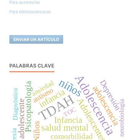
Para autores/as
Para bibliotecarios/as
ENVIAR UN ARTÍCULO
PALABRAS CLAVE
Adolescencia
niños
Depresión
ansiedad
Psicopatología
adolescencia
autismo
infancia
Diagnóstico
TDAH
Adolescentes
adolescente
neurobiología
TOC
Infancia
Niños
salud mental
comorbilidad