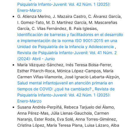
Psiquiatría Infanto-Juvenil: Vol. 42 Núm. 1 (2025):
Enero-Marzo
G. Atienza Merino, J. Mazaira Castro, C. Álvarez García,
I. Gomez-Tato, M. D. Martínez García, M. Mascareñas
García, C. Vilas Fernández, B. Pais Iglesias,
Identificación de barreras y facilitadores en el desarrollo
e implementación de la norma ISO 9001:2015 en una
Unidad de Psiquiatría de la Infancia y Adolescencia
,
Revista de Psiquiatría Infanto-Juvenil: Vol. 41 Núm. 2
(2024): Abril - Junio
María Vázquez-Sánchez, Inés Teresa Bolsa-Ferrer,
Esther Pitarch-Roca, Mónica López-Campos, María
Carmen Viñas-Viamonte, José Ignacio Labarta-Aizpún,
Salud mental infantojuvenil en atención primaria en
tiempos de COVID: ¿qué ha cambiado?
,
Revista de
Psiquiatría Infanto-Juvenil: Vol. 42 Núm. 1 (2025):
Enero-Marzo
Susana Andrés-Perpiñá, Rebeca Tarjuelo del Álamo,
Anna Pérez-Mas, Júlia Llenas-Gauchola, Carmen
Naranjo, Ester Roda, Eva Solé, Anna Torres-Giménez,
Cristina López, Maria Teresa Plana, Luisa Lázaro, Alba