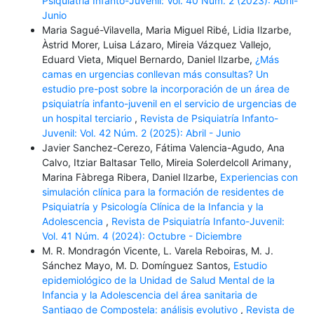
Psiquiatría Infanto-Juvenil: Vol. 40 Núm. 2 (2023): Abril-
Junio
Maria Sagué-Vilavella, Maria Miguel Ribé, Lidia Ilzarbe,
Àstrid Morer, Luisa Lázaro, Mireia Vázquez Vallejo,
Eduard Vieta, Miquel Bernardo, Daniel Ilzarbe,
¿Más
camas en urgencias conllevan más consultas? Un
estudio pre-post sobre la incorporación de un área de
psiquiatría infanto-juvenil en el servicio de urgencias de
un hospital terciario
,
Revista de Psiquiatría Infanto-
Juvenil: Vol. 42 Núm. 2 (2025): Abril - Junio
Javier Sanchez-Cerezo, Fátima Valencia-Agudo, Ana
Calvo, Itziar Baltasar Tello, Mireia Solerdelcoll Arimany,
Marina Fàbrega Ribera, Daniel Ilzarbe,
Experiencias con
simulación clínica para la formación de residentes de
Psiquiatría y Psicología Clínica de la Infancia y la
Adolescencia
,
Revista de Psiquiatría Infanto-Juvenil:
Vol. 41 Núm. 4 (2024): Octubre - Diciembre
M. R. Mondragón Vicente, L. Varela Reboiras, M. J.
Sánchez Mayo, M. D. Domínguez Santos,
Estudio
epidemiológico de la Unidad de Salud Mental de la
Infancia y la Adolescencia del área sanitaria de
Santiago de Compostela: análisis evolutivo
,
Revista de