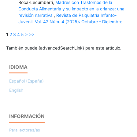
Roca-Lecumberri,
Madres con Trastornos de la
Conducta Alimentaria y su impacto en la crianza: una
revisión narrativa
,
Revista de Psiquiatría Infanto-
Juvenil: Vol. 42 Núm. 4 (2025): Octubre - Diciembre
1
2
3
4
5
>
>>
También puede {advancedSearchLink} para este artículo.
IDIOMA
Español (España)
English
INFORMACIÓN
Para lectores/as