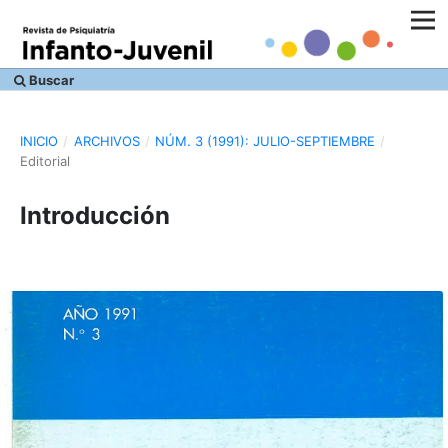
Buscar
INICIO
/
ARCHIVOS
/
NÚM. 3 (1991): JULIO-SEPTIEMBRE
/
Editorial
Introducción