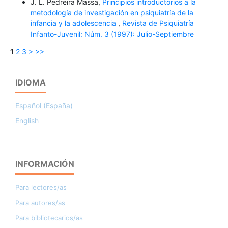
J. L. Pedreira Massa,
Principios introductorios a la
metodología de investigación en psiquiatría de la
infancia y la adolescencia
,
Revista de Psiquiatría
Infanto-Juvenil: Núm. 3 (1997): Julio-Septiembre
1
2
3
>
>>
IDIOMA
Español (España)
English
INFORMACIÓN
Para lectores/as
Para autores/as
Para bibliotecarios/as