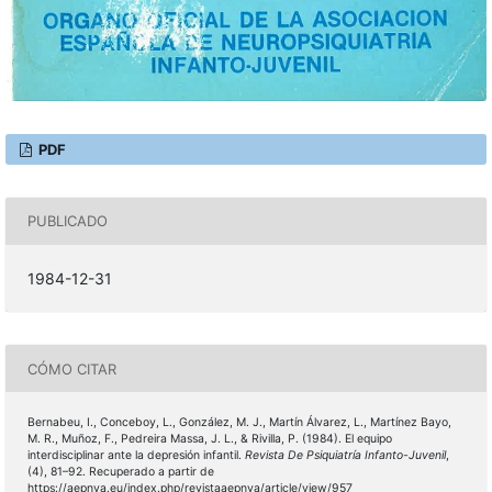
PDF
PUBLICADO
1984-12-31
CÓMO CITAR
Bernabeu, I., Conceboy, L., González, M. J., Martín Álvarez, L., Martínez Bayo,
M. R., Muñoz, F., Pedreira Massa, J. L., & Rivilla, P. (1984). El equipo
interdisciplinar ante la depresión infantil.
Revista De Psiquiatría Infanto-Juvenil
,
(4), 81–92. Recuperado a partir de
https://aepnya.eu/index.php/revistaaepnya/article/view/957