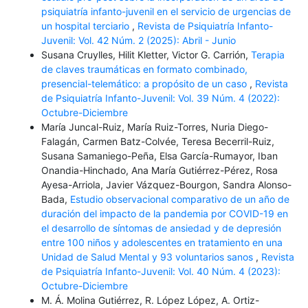
psiquiatría infanto-juvenil en el servicio de urgencias de
un hospital terciario
,
Revista de Psiquiatría Infanto-
Juvenil: Vol. 42 Núm. 2 (2025): Abril - Junio
Susana Cruylles, Hilit Kletter, Victor G. Carrión,
Terapia
de claves traumáticas en formato combinado,
presencial-telemático: a propósito de un caso
,
Revista
de Psiquiatría Infanto-Juvenil: Vol. 39 Núm. 4 (2022):
Octubre-Diciembre
María Juncal-Ruiz, María Ruiz-Torres, Nuria Diego-
Falagán, Carmen Batz-Colvée, Teresa Becerril-Ruiz,
Susana Samaniego-Peña, Elsa García-Rumayor, Iban
Onandia-Hinchado, Ana María Gutiérrez-Pérez, Rosa
Ayesa-Arriola, Javier Vázquez-Bourgon, Sandra Alonso-
Bada,
Estudio observacional comparativo de un año de
duración del impacto de la pandemia por COVID-19 en
el desarrollo de síntomas de ansiedad y de depresión
entre 100 niños y adolescentes en tratamiento en una
Unidad de Salud Mental y 93 voluntarios sanos
,
Revista
de Psiquiatría Infanto-Juvenil: Vol. 40 Núm. 4 (2023):
Octubre-Diciembre
M. Á. Molina Gutiérrez, R. López López, A. Ortiz-