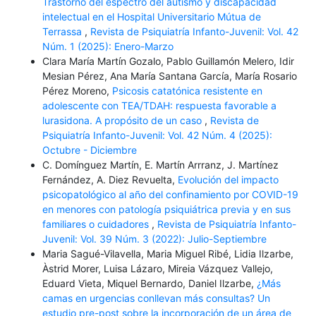
Trastorno del espectro del autismo y discapacidad
intelectual en el Hospital Universitario Mútua de
Terrassa
,
Revista de Psiquiatría Infanto-Juvenil: Vol. 42
Núm. 1 (2025): Enero-Marzo
Clara María Martín Gozalo, Pablo Guillamón Melero, Idir
Mesian Pérez, Ana María Santana García, María Rosario
Pérez Moreno,
Psicosis catatónica resistente en
adolescente con TEA/TDAH: respuesta favorable a
lurasidona. A propósito de un caso
,
Revista de
Psiquiatría Infanto-Juvenil: Vol. 42 Núm. 4 (2025):
Octubre - Diciembre
C. Domínguez Martín, E. Martín Arrranz, J. Martínez
Fernández, A. Diez Revuelta,
Evolución del impacto
psicopatológico al año del confinamiento por COVID-19
en menores con patología psiquiátrica previa y en sus
familiares o cuidadores
,
Revista de Psiquiatría Infanto-
Juvenil: Vol. 39 Núm. 3 (2022): Julio-Septiembre
Maria Sagué-Vilavella, Maria Miguel Ribé, Lidia Ilzarbe,
Àstrid Morer, Luisa Lázaro, Mireia Vázquez Vallejo,
Eduard Vieta, Miquel Bernardo, Daniel Ilzarbe,
¿Más
camas en urgencias conllevan más consultas? Un
estudio pre-post sobre la incorporación de un área de