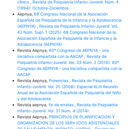
clínico
,
Revista de Psiquiatría Infanto-Juvenil: Núm. 4
(1994): Octubre-Diciembre
Aepnya,
68 Congreso Nacional de la Asociación
Española de Psiquiatría de la Infancia y la Adolescencia
(AEPNYA)
,
Revista de Psiquiatría Infanto-Juvenil: Vol.
42 Núm. Supl. 1 (2025): 68 Congreso Nacional de la
Asociación Española de Psiquiatría de la Infancia y la
Adolescencia (AEPNYA)
Revista Aepnya,
60º Congreso de AEPNYA - una
iniciativa compartida con la AACAP
,
Revista de
Psiquiatría Infanto-Juvenil: Vol. 33 Núm. 2 (2016): 60º
Congreso de AEPNYA - una iniciativa compartida con la
AACAP
Revista Aepnya,
Ponencias
,
Revista de Psiquiatría
Infanto-Juvenil: Vol. 25 (2008): Especial XLIII Reunión
Anual de la Asociación Española de Psiquiatría del Niño
y del Adolescente
Revista aepnya,
Fe de erratas
,
Revista de Psiquiatría
Infanto-Juvenil: Vol. 31 Núm. 4 (2014)
Revista Aepnya,
PRINCIPIOS DE PLANIFICACION Y
ORGANIZACION DE LOS SERV ICIOS ASISTENCIALES
DE SALUD MENTAL INFANTO-JUVENIL
,
Revista de