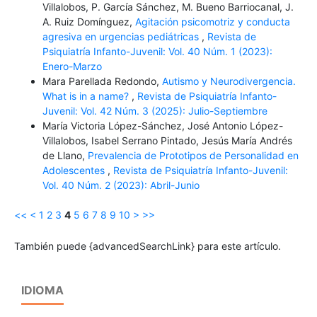
Villalobos, P. García Sánchez, M. Bueno Barriocanal, J.
A. Ruiz Domínguez,
Agitación psicomotriz y conducta
agresiva en urgencias pediátricas
,
Revista de
Psiquiatría Infanto-Juvenil: Vol. 40 Núm. 1 (2023):
Enero-Marzo
Mara Parellada Redondo,
Autismo y Neurodivergencia.
What is in a name?
,
Revista de Psiquiatría Infanto-
Juvenil: Vol. 42 Núm. 3 (2025): Julio-Septiembre
María Victoria López-Sánchez, José Antonio López-
Villalobos, Isabel Serrano Pintado, Jesús María Andrés
de Llano,
Prevalencia de Prototipos de Personalidad en
Adolescentes
,
Revista de Psiquiatría Infanto-Juvenil:
Vol. 40 Núm. 2 (2023): Abril-Junio
<<
<
1
2
3
4
5
6
7
8
9
10
>
>>
También puede {advancedSearchLink} para este artículo.
IDIOMA