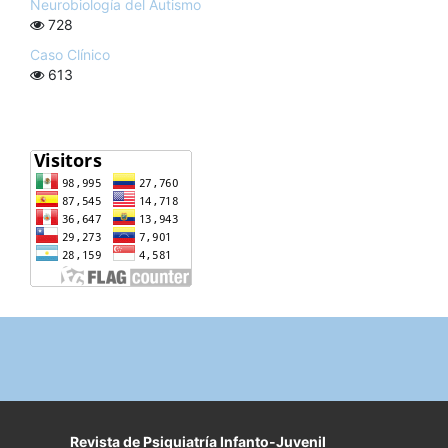
Neurobiología del Autismo
728
Caso Clínico
613
Revista de Psiquiatría Infanto-Juvenil