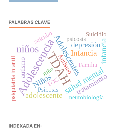
PALABRAS CLAVE
suicidio
Suicidio
Adolescentes
psicosis
Adolescencia
infancia
depresión
niños
Infancia
TDAH
Autismo
psiquiatría infantil
autismo
Familia
salud mental
niño
tratamiento
Niños
TOC
Psicosis
adolescente
neurobiología
INDEXADA EN: