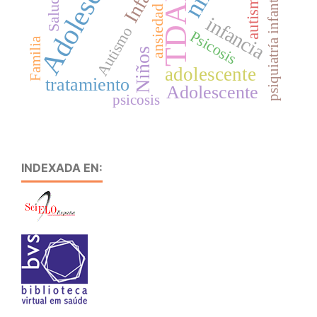
Adolescencia
TDAH
autismo
psiquiatría infantil
ansiedad
infancia
Autismo
Psicosis
Familia
Niños
adolescente
tratamiento
Adolescente
psicosis
INDEXADA EN: