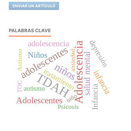
ENVIAR UN ARTÍCULO
PALABRAS CLAVE
depresión
adolescencia
Adolescencia
adolescentes
Autismo
ansiedad
Niños
salud mental
niños
tratamiento
infancia
TDAH
TOC
Infancia
autismo
niño
Adolescentes
Psicosis