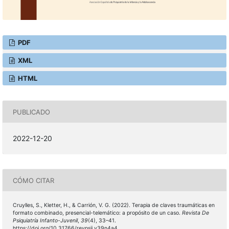
PDF
XML
HTML
PUBLICADO
2022-12-20
CÓMO CITAR
Cruylles, S., Kletter, H., & Carrión, V. G. (2022). Terapia de claves traumáticas en
formato combinado, presencial-telemático: a propósito de un caso.
Revista De
Psiquiatría Infanto-Juvenil
,
39
(4), 33–41.
https://doi.org/10.31766/revpsij.v39n4a4