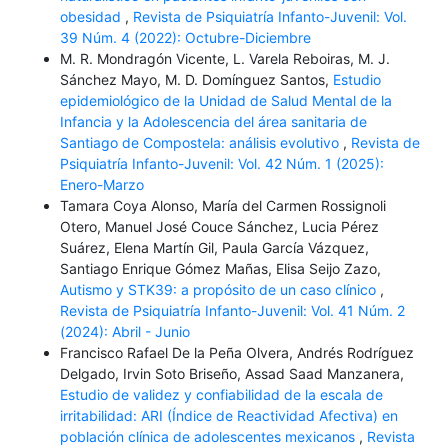
obesidad
,
Revista de Psiquiatría Infanto-Juvenil: Vol.
39 Núm. 4 (2022): Octubre-Diciembre
M. R. Mondragón Vicente, L. Varela Reboiras, M. J.
Sánchez Mayo, M. D. Domínguez Santos,
Estudio
epidemiológico de la Unidad de Salud Mental de la
Infancia y la Adolescencia del área sanitaria de
Santiago de Compostela: análisis evolutivo
,
Revista de
Psiquiatría Infanto-Juvenil: Vol. 42 Núm. 1 (2025):
Enero-Marzo
Tamara Coya Alonso, María del Carmen Rossignoli
Otero, Manuel José Couce Sánchez, Lucia Pérez
Suárez, Elena Martín Gil, Paula García Vázquez,
Santiago Enrique Gómez Mañas, Elisa Seijo Zazo,
Autismo y STK39: a propósito de un caso clínico
,
Revista de Psiquiatría Infanto-Juvenil: Vol. 41 Núm. 2
(2024): Abril - Junio
Francisco Rafael De la Peña Olvera, Andrés Rodríguez
Delgado, Irvin Soto Briseño, Assad Saad Manzanera,
Estudio de validez y confiabilidad de la escala de
irritabilidad: ARI (Índice de Reactividad Afectiva) en
población clínica de adolescentes mexicanos
,
Revista