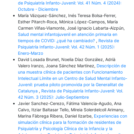
de Psiquiatría Infanto-Juvenil: Vol. 41 Núm. 4 (2024):
Octubre - Diciembre
María Vázquez-Sánchez, Inés Teresa Bolsa-Ferrer,
Esther Pitarch-Roca, Mónica López-Campos, María
Carmen Viñas-Viamonte, José Ignacio Labarta-Aizpún,
Salud mental infantojuvenil en atención primaria en
tiempos de COVID: ¿qué ha cambiado?
,
Revista de
Psiquiatría Infanto-Juvenil: Vol. 42 Núm. 1 (2025):
Enero-Marzo
David Losada Brunet, Noelia Díaz González, Adrià
Valero Iranzo, Joana Sánchez Martínez,
Descripción de
una muestra clínica de pacientes con Funcionamiento
Intelectual Límite en un Centro de Salud Mental Infanto-
Juvenil: prueba piloto promovida por la Generalitat de
Catalunya
,
Revista de Psiquiatría Infanto-Juvenil: Vol.
42 Núm. 3 (2025): Julio-Septiembre
Javier Sanchez-Cerezo, Fátima Valencia-Agudo, Ana
Calvo, Itziar Baltasar Tello, Mireia Solerdelcoll Arimany,
Marina Fàbrega Ribera, Daniel Ilzarbe,
Experiencias con
simulación clínica para la formación de residentes de
Psiquiatría y Psicología Clínica de la Infancia y la