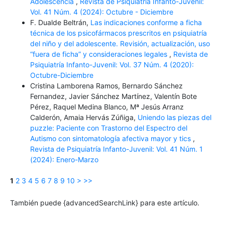
Adolescencia
,
Revista de Psiquiatría Infanto-Juvenil:
Vol. 41 Núm. 4 (2024): Octubre - Diciembre
F. Dualde Beltrán,
Las indicaciones conforme a ficha
técnica de los psicofármacos prescritos en psiquiatría
del niño y del adolescente. Revisión, actualización, uso
“fuera de ficha” y consideraciones legales
,
Revista de
Psiquiatría Infanto-Juvenil: Vol. 37 Núm. 4 (2020):
Octubre-Diciembre
Cristina Lamborena Ramos, Bernardo Sánchez
Fernandez, Javier Sánchez Martínez, Valentín Bote
Pérez, Raquel Medina Blanco, Mª Jesús Arranz
Calderón, Amaia Hervás Zúñiga,
Uniendo las piezas del
puzzle: Paciente con Trastorno del Espectro del
Autismo con sintomatología afectiva mayor y tics
,
Revista de Psiquiatría Infanto-Juvenil: Vol. 41 Núm. 1
(2024): Enero-Marzo
1
2
3
4
5
6
7
8
9
10
>
>>
También puede {advancedSearchLink} para este artículo.