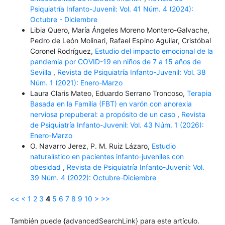
Psiquiatría Infanto-Juvenil: Vol. 41 Núm. 4 (2024):
Octubre - Diciembre
Libia Quero, María Ángeles Moreno Montero-Galvache,
Pedro de León Molinari, Rafael Espino Aguilar, Cristóbal
Coronel Rodríguez,
Estudio del impacto emocional de la
pandemia por COVID-19 en niños de 7 a 15 años de
Sevilla
,
Revista de Psiquiatría Infanto-Juvenil: Vol. 38
Núm. 1 (2021): Enero-Marzo
Laura Claris Mateo, Eduardo Serrano Troncoso,
Terapia
Basada en la Familia (FBT) en varón con anorexia
nerviosa prepuberal: a propósito de un caso
,
Revista
de Psiquiatría Infanto-Juvenil: Vol. 43 Núm. 1 (2026):
Enero-Marzo
O. Navarro Jerez, P. M. Ruiz Lázaro,
Estudio
naturalístico en pacientes infanto-juveniles con
obesidad
,
Revista de Psiquiatría Infanto-Juvenil: Vol.
39 Núm. 4 (2022): Octubre-Diciembre
<<
<
1
2
3
4
5
6
7
8
9
10
>
>>
También puede {advancedSearchLink} para este artículo.