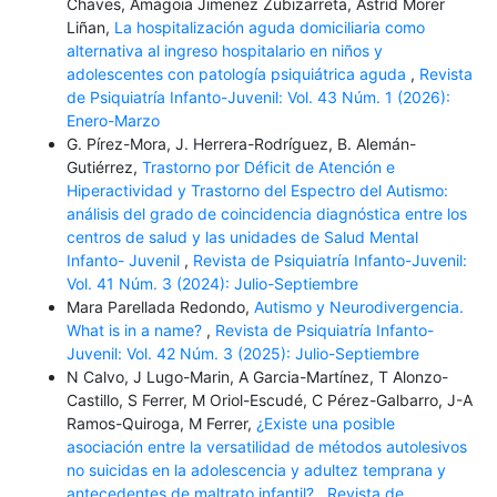
Chaves, Amagoia Jimenez Zubizarreta, Astrid Morer
Liñan,
La hospitalización aguda domiciliaria como
alternativa al ingreso hospitalario en niños y
adolescentes con patología psiquiátrica aguda
,
Revista
de Psiquiatría Infanto-Juvenil: Vol. 43 Núm. 1 (2026):
Enero-Marzo
G. Pírez-Mora, J. Herrera-Rodríguez, B. Alemán-
Gutiérrez,
Trastorno por Déficit de Atención e
Hiperactividad y Trastorno del Espectro del Autismo:
análisis del grado de coincidencia diagnóstica entre los
centros de salud y las unidades de Salud Mental
Infanto- Juvenil
,
Revista de Psiquiatría Infanto-Juvenil:
Vol. 41 Núm. 3 (2024): Julio-Septiembre
Mara Parellada Redondo,
Autismo y Neurodivergencia.
What is in a name?
,
Revista de Psiquiatría Infanto-
Juvenil: Vol. 42 Núm. 3 (2025): Julio-Septiembre
N Calvo, J Lugo-Marin, A Garcia-Martínez, T Alonzo-
Castillo, S Ferrer, M Oriol-Escudé, C Pérez-Galbarro, J-A
Ramos-Quiroga, M Ferrer,
¿Existe una posible
asociación entre la versatilidad de métodos autolesivos
no suicidas en la adolescencia y adultez temprana y
antecedentes de maltrato infantil?
,
Revista de