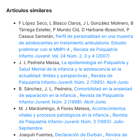
Artículos similares
F López Seco, L Blasco Claros, J L González Molinero, B
Tàrrega Esteller, P Mundo Cid, D Harbane-Bosschot, P
Casaus Samatán,
Perfil de personalidad en una muestra
de adolescentes en tratamiento ambulatorio. Estudio
preliminar con el MMPI-A
,
Revista de Psiquiatría
Infanto-Juvenil: Vol. 24 Núm. 2, 3 y 4 (2007)
J. L Pedreira Massa,
La epidemiología en Psiquiatría y
Salud Mental de la infancia y la adolescencia en la
actualidad: límites y perspectivas
,
Revista de
Psiquiatría Infanto-Juvenil: Núm. 2 (1995): Abril-Junio
B. Sánchez, J. L. Pedreira,
Comorbilidad en la ansiedad
de separación en la infancia
,
Revista de Psiquiatría
Infanto-Juvenil: Núm. 2 (1998): Abril-Junio
M. J Mardomingo, A Flores Mateos,
Acontecimientos
vitales y procesos patológicos en la infancia
,
Revista
de Psiquiatría Infanto-Juvenil: Núm. 3 (1993): Julio-
Septiembre
Joaquín Fuentes,
Declaración de Durban
,
Revista de