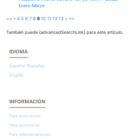
Enero-Marzo
<<
<
4
5
6
7
8
9
10
11
12
13
>
>>
También puede {advancedSearchLink} para este artículo.
IDIOMA
Español (España)
English
INFORMACIÓN
Para lectores/as
Para autores/as
Para bibliotecarios/as