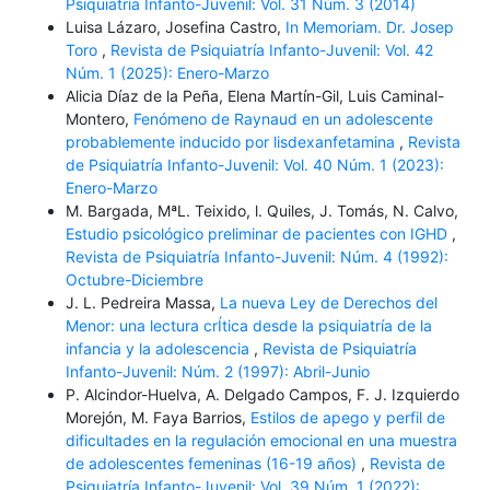
Psiquiatría Infanto-Juvenil: Vol. 31 Núm. 3 (2014)
Luisa Lázaro, Josefina Castro,
In Memoriam. Dr. Josep
Toro
,
Revista de Psiquiatría Infanto-Juvenil: Vol. 42
Núm. 1 (2025): Enero-Marzo
Alicia Díaz de la Peña, Elena Martín-Gil, Luis Caminal-
Montero,
Fenómeno de Raynaud en un adolescente
probablemente inducido por lisdexanfetamina
,
Revista
de Psiquiatría Infanto-Juvenil: Vol. 40 Núm. 1 (2023):
Enero-Marzo
M. Bargada, MªL. Teixido, l. Quiles, J. Tomás, N. Calvo,
Estudio psicológico preliminar de pacientes con IGHD
,
Revista de Psiquiatría Infanto-Juvenil: Núm. 4 (1992):
Octubre-Diciembre
J. L. Pedreira Massa,
La nueva Ley de Derechos del
Menor: una lectura crÍtica desde la psiquiatría de la
infancia y la adolescencia
,
Revista de Psiquiatría
Infanto-Juvenil: Núm. 2 (1997): Abril-Junio
P. Alcindor-Huelva, A. Delgado Campos, F. J. Izquierdo
Morejón, M. Faya Barrios,
Estilos de apego y perfil de
dificultades en la regulación emocional en una muestra
de adolescentes femeninas (16-19 años)
,
Revista de
Psiquiatría Infanto-Juvenil: Vol. 39 Núm. 1 (2022):