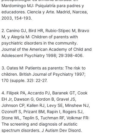
Mardomingo MJ: Psiquiatría para padres y
educadores. Ciencia y Arte. Madrid, Narcea,
2003, 154-193.
2. Canino GJ, Bird HR, Rubio-Stipec M, Bravo
M, y Alegría M: Children of parents with
psychiatric disorders in the community.
Journal of the American Academy of Child and
Adolescent Psychiatry 1998; 29:398-406.
3. Oates M: Patients as parents: The risk to
children. British Journal of Psychiatry 1997;
170 (supple. 32): 22-27.
4. Filipek PA, Accardo PJ, Baranek GT, Cook
EH Jr, Dawson G, Gordon B, Gravel JS,
Johnson CP, Kallen RJ, Levy SE, Minshew NJ,
Ozonoff S, Prizant BM, Rapin I, Rogers SJ,
Stone WL, Teplin S, Tuchman RF, Volkmar FR:
The screening and diagnosis of autistic
spectrum disorders. J Autism Dev Disord.