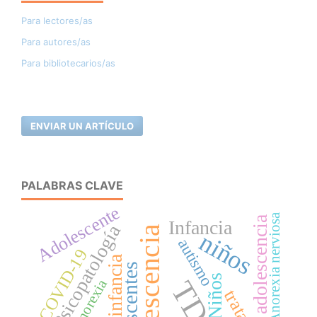
Para lectores/as
Para autores/as
Para bibliotecarios/as
ENVIAR UN ARTÍCULO
PALABRAS CLAVE
Adolescente
Anorexia nerviosa
adolescencia
Infancia
Psicopatología
Adolescencia
niños
autismo
COVID-19
infancia
Niños
Anorexia