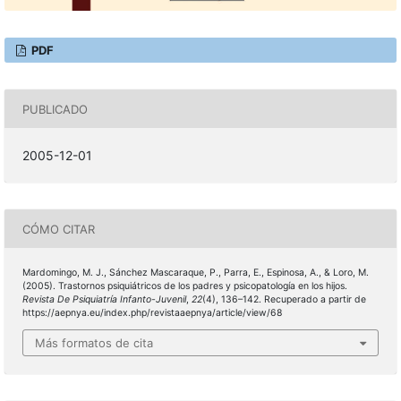
PDF
PUBLICADO
2005-12-01
CÓMO CITAR
Mardomingo, M. J., Sánchez Mascaraque, P., Parra, E., Espinosa, A., & Loro, M.
(2005). Trastornos psiquiátricos de los padres y psicopatología en los hijos.
Revista De Psiquiatría Infanto-Juvenil
,
22
(4), 136–142. Recuperado a partir de
https://aepnya.eu/index.php/revistaaepnya/article/view/68
Más formatos de cita