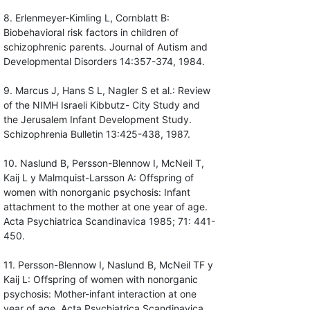
8. Erlenmeyer-Kimling L, Cornblatt B:
Biobehavioral risk factors in children of
schizophrenic parents. Journal of Autism and
Developmental Disorders 14:357-374, 1984.
9. Marcus J, Hans S L, Nagler S et al.: Review
of the NIMH Israeli Kibbutz- City Study and
the Jerusalem Infant Development Study.
Schizophrenia Bulletin 13:425-438, 1987.
10. Naslund B, Persson-Blennow I, McNeil T,
Kaij L y Malmquist-Larsson A: Offspring of
women with nonorganic psychosis: Infant
attachment to the mother at one year of age.
Acta Psychiatrica Scandinavica 1985; 71: 441-
450.
11. Persson-Blennow I, Naslund B, McNeil TF y
Kaij L: Offspring of women with nonorganic
psychosis: Mother-infant interaction at one
year of age. Acta Psychiatrica Scandinavica