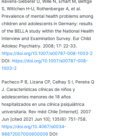
Ravens-Sieberer U, Wille N, Erhart M, Bettge
S, Wittchen H-U, Rothenberger A, et al.
Prevalence of mental health problems among
children and adolescents in Germany: results
of the BELLA study within the National Health
Interview and Examination Survey. Eur Child
Adolesc Psychiatry. 2008; 17: 22-33.
https://doi.org/10.1007/s00787-008-1003-2
DOI:
https://doi.org/10.1007/s00787-008-
1003-2
Pacheco P B, Lizana CP, Celhay S I, Pereira Q
J. Características clínicas de niños y
adolescentes menores de 18 años
hospitalizados en una clínica psiquiátrica
universitaria. Rev méd Chile [Internet]. 2007
Jun [cited 2021 Jun 10]; 135(6): 751-758.
https://doi.org/10.4067/s0034-
98872007000600009
DOI: