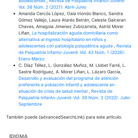
adolescentes
,
Revista de Psiquiatría Infanto-Juvenil:
Vol. 38 Núm. 2 (2021): Abril-Junio
Amanda Cercós López, Oaia Iriondo Blanco, Sandra
Gómez Vallejo, Laura Atarés Betrán, Celeste Galceran
Chaves, Amagoia Jimenez Zubizarreta, Astrid Morer
Liñan,
La hospitalización aguda domiciliaria como
alternativa al ingreso hospitalario en niños y
adolescentes con patología psiquiátrica aguda
,
Revista
de Psiquiatría Infanto-Juvenil: Vol. 43 Núm. 1 (2026):
Enero-Marzo
C. Díaz Téllez, L. González Muñoz, M. Llobet Farré, L.
Sastre Rodríguez, A. Morer Liñan, L. Lázaro García,
Desarrollo y evaluación del programa de atención
preferente a población infantil y adolescente en
situación de crisis de salud mental
,
Revista de
Psiquiatría Infanto-Juvenil: Vol. 39 Núm. 3 (2022): Julio-
Septiembre
También puede {advancedSearchLink} para este artículo.
IDIOMA