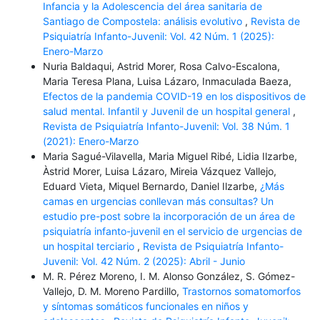
Infancia y la Adolescencia del área sanitaria de
Santiago de Compostela: análisis evolutivo
,
Revista de
Psiquiatría Infanto-Juvenil: Vol. 42 Núm. 1 (2025):
Enero-Marzo
Nuria Baldaqui, Astrid Morer, Rosa Calvo-Escalona,
Maria Teresa Plana, Luisa Lázaro, Inmaculada Baeza,
Efectos de la pandemia COVID-19 en los dispositivos de
salud mental. Infantil y Juvenil de un hospital general
,
Revista de Psiquiatría Infanto-Juvenil: Vol. 38 Núm. 1
(2021): Enero-Marzo
Maria Sagué-Vilavella, Maria Miguel Ribé, Lidia Ilzarbe,
Àstrid Morer, Luisa Lázaro, Mireia Vázquez Vallejo,
Eduard Vieta, Miquel Bernardo, Daniel Ilzarbe,
¿Más
camas en urgencias conllevan más consultas? Un
estudio pre-post sobre la incorporación de un área de
psiquiatría infanto-juvenil en el servicio de urgencias de
un hospital terciario
,
Revista de Psiquiatría Infanto-
Juvenil: Vol. 42 Núm. 2 (2025): Abril - Junio
M. R. Pérez Moreno, I. M. Alonso González, S. Gómez-
Vallejo, D. M. Moreno Pardillo,
Trastornos somatomorfos
y síntomas somáticos funcionales en niños y