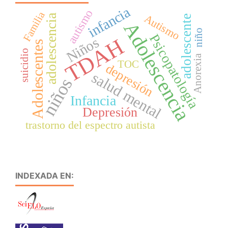
infancia
autismo
Familia
Autismo
adolescencia
adolescente
Adolescencia
niño
Psicopatología
TDAH
Niños
Adolescentes
suicidio
Anorexia
TOC
depresión
salud mental
niños
Infancia
Depresión
trastorno del espectro autista
INDEXADA EN: