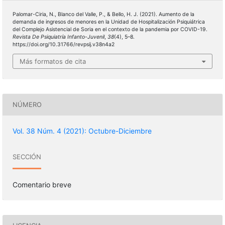
Palomar-Ciria, N., Blanco del Valle, P., & Bello, H. J. (2021). Aumento de la
demanda de ingresos de menores en la Unidad de Hospitalización Psiquiátrica
del Complejo Asistencial de Soria en el contexto de la pandemia por COVID-19.
Revista De Psiquiatría Infanto-Juvenil
,
38
(4), 5–8.
https://doi.org/10.31766/revpsij.v38n4a2
Más formatos de cita
NÚMERO
Vol. 38 Núm. 4 (2021): Octubre-Diciembre
SECCIÓN
Comentario breve