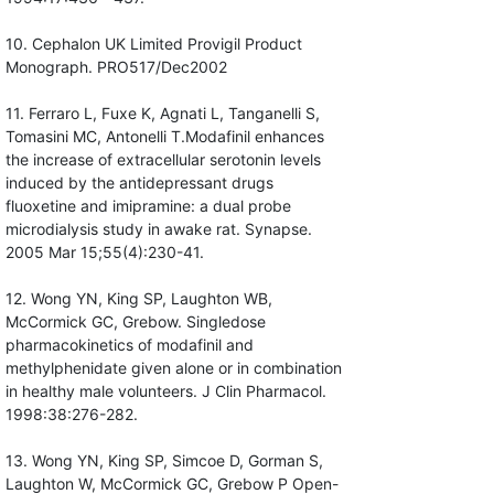
10. Cephalon UK Limited Provigil Product
Monograph. PRO517/Dec2002
11. Ferraro L, Fuxe K, Agnati L, Tanganelli S,
Tomasini MC, Antonelli T.Modafinil enhances
the increase of extracellular serotonin levels
induced by the antidepressant drugs
fluoxetine and imipramine: a dual probe
microdialysis study in awake rat. Synapse.
2005 Mar 15;55(4):230-41.
12. Wong YN, King SP, Laughton WB,
McCormick GC, Grebow. Singledose
pharmacokinetics of modafinil and
methylphenidate given alone or in combination
in healthy male volunteers. J Clin Pharmacol.
1998:38:276-282.
13. Wong YN, King SP, Simcoe D, Gorman S,
Laughton W, McCormick GC, Grebow P Open-