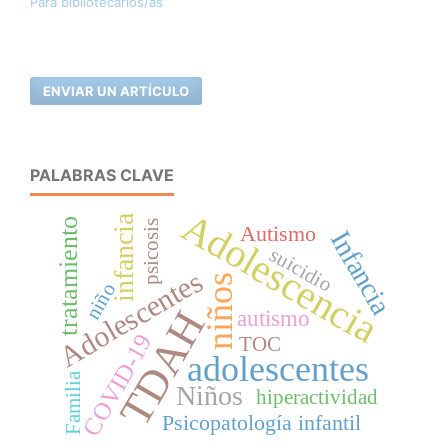
Para bibliotecarios/as
ENVIAR UN ARTÍCULO
PALABRAS CLAVE
Adolescencia
infancia
tratamiento
psicosis
Autismo
Infancia
suicidio
Adolescentes
niños
niño
TDAH
autismo
COVID-19
TOC
adolescentes
Familia
Niños
hiperactividad
Psicopatología infantil