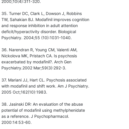
2000;10(4):311-320.
35. Turner DC, Clark L, Dowson J, Robbins
TW, Sahakian BJ. Modafinil improves cognition
and response inhibition in adult attention
deficit/hyperactivity disorder. Biological
Psychiatry. 2004;55 (10):1031-1040.
36. Narendran R, Young CM, Valenti AM,
Nickolova MK, Pristach CA. Is psychosis
exacerbated by modafinil?. Arch Gen
Psychiatry.2002 Mar;59(3):292-3.
37. Mariani JJ, Hart CL. Psychosis associated
with modafinil and shift work. Am J Psychiatry.
2005 Oct;162(10):1983.
38. Jasinski DR: An evaluation of the abuse
potential of modafinil using methylphenidate
as a reference. J Psychopharmacol.
2000:14:53-60.