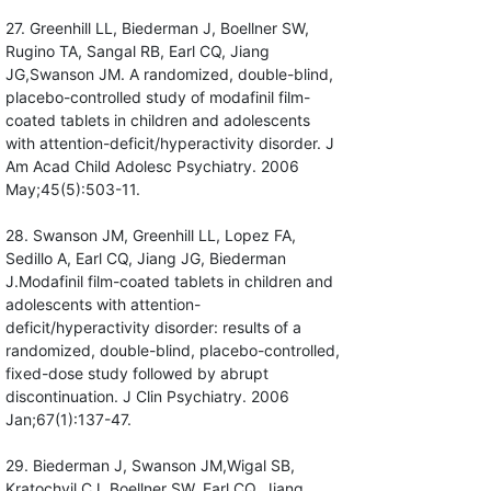
27. Greenhill LL, Biederman J, Boellner SW,
Rugino TA, Sangal RB, Earl CQ, Jiang
JG,Swanson JM. A randomized, double-blind,
placebo-controlled study of modafinil film-
coated tablets in children and adolescents
with attention-deficit/hyperactivity disorder. J
Am Acad Child Adolesc Psychiatry. 2006
May;45(5):503-11.
28. Swanson JM, Greenhill LL, Lopez FA,
Sedillo A, Earl CQ, Jiang JG, Biederman
J.Modafinil film-coated tablets in children and
adolescents with attention-
deficit/hyperactivity disorder: results of a
randomized, double-blind, placebo-controlled,
fixed-dose study followed by abrupt
discontinuation. J Clin Psychiatry. 2006
Jan;67(1):137-47.
29. Biederman J, Swanson JM,Wigal SB,
Kratochvil CJ, Boellner SW, Earl CQ, Jiang