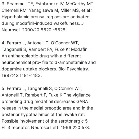
3. Scammell TE, Estabrooke IV, McCarthy MT,
Chemelli RM, Yanagisawa M, Miller MS, et al :
Hypothalamic arousal regions are activated
during modafinil-induced wakefulness. J
Neurosci. 2000:20:8620 -8628.
4. Ferraro L, Antonelli T, O'Connor WT,
Tanganelli S, Rambert FA, Fuxe K: Modafinil:
An antinarcoleptic drug with a different
neurochemical pro- file to d-amphetamine and
dopamine uptake blockers. Biol Psychiatry.
1997:42:1181-1183.
5. Ferraro L, Tanganelli S, O'Connor WT,
Antonelli T, Rambert F, Fuxe K:The vigilance
promoting drug modafinil decreases GABA
release in the medial preoptic area and in the
posterior hypothalamus of the awake rat:
Possible involvement of the serotonergic 5-
HT3 receptor. Neurosci Lett. 1996:220:5-8.