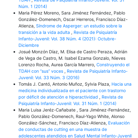
Núm. 1 (2014)
Maria Pérez Moreno, Sara Jiménez Fernández, Pablo
González-Domenech, Oscar Herreros, Francisco Díaz-
Atienza,
Síndrome de Asperger: un estudio sobre la
transición a la vida adulta
,
Revista de Psiquiatría
Infanto-Juvenil: Vol. 38 Núm. 4 (2021): Octubre-
Diciembre
Josué Monzón Díaz, M. Elisa de Castro Peraza, Adrián
de Vega de Castro, M. Isabel Ezama Gonzalo, Nieves
Lorenzo Rocha, Aurea García Marrero,
Construyendo el
TDAH con “sus” voces
,
Revista de Psiquiatría Infanto-
Juvenil: Vol. 33 Núm. 3 (2016)
Tomás J. Cantó, Antonio Muñoz, Sylvia Plaza,
Hacia una
medicina individualizada en el paciente con trastorno
por déficit de atención e hiperactividad
,
Revista de
Psiquiatría Infanto-Juvenil: Vol. 31 Núm. 1 (2014)
Maria Luisa Jeréz-Cañabate , Sara Jiménez-Fernández,
Pablo González-Domenech, Raul-Yago White, Alonso
González-Sánchez, Francisco Díaz-Atienza,
Evaluación
de conductas de cutting en una muestra de
adolescentes atendidos en Salud Mental Infanto-Juvenil