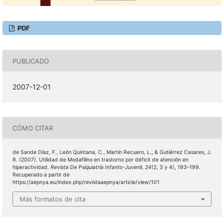
PDF
PUBLICADO
2007-12-01
CÓMO CITAR
de Sande Díaz, F., León Quintana, C., Martín Recuero, L., & Gutiérrez Casares, J.
R. (2007). Utilidad de Modafilino en trastorno por déficit de atención en
hiperactividad.
Revista De Psiquiatría Infanto-Juvenil
,
24
(2, 3 y 4), 193–199.
Recuperado a partir de
https://aepnya.eu/index.php/revistaaepnya/article/view/101
Más formatos de cita