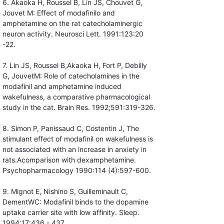
6. Akaoka H, Roussel B, Lin JS, Chouvet G,
Jouvet M: Effect of modafinilo and
amphetamine on the rat catecholaminergic
neuron activity. Neurosci Lett. 1991:123:20
-22.
7. Lin JS, Roussel B,Akaoka H, Fort P, Debilly
G, JouvetM: Role of catecholamines in the
modafinil and amphetamine induced
wakefulness, a comparative pharmacological
study in the cat. Brain Res. 1992;591:319-326.
8. Simon P, Panissaud C, Costentin J, The
stimulant effect of modafinil on wakefulness is
not associated with an increase in anxiety in
rats.Acomparison with dexamphetamine.
Psychopharmacology 1990:114 (4):597-600.
9. Mignot E, Nishino S, Guilleminault C,
DementWC: Modafinil binds to the dopamine
uptake carrier site with low affinity. Sleep.
1994:17:436 - 437.