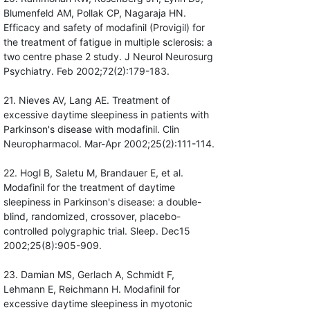
Blumenfeld AM, Pollak CP, Nagaraja HN.
Efficacy and safety of modafinil (Provigil) for
the treatment of fatigue in multiple sclerosis: a
two centre phase 2 study. J Neurol Neurosurg
Psychiatry. Feb 2002;72(2):179-183.
21. Nieves AV, Lang AE. Treatment of
excessive daytime sleepiness in patients with
Parkinson's disease with modafinil. Clin
Neuropharmacol. Mar-Apr 2002;25(2):111-114.
22. Hogl B, Saletu M, Brandauer E, et al.
Modafinil for the treatment of daytime
sleepiness in Parkinson's disease: a double-
blind, randomized, crossover, placebo-
controlled polygraphic trial. Sleep. Dec15
2002;25(8):905-909.
23. Damian MS, Gerlach A, Schmidt F,
Lehmann E, Reichmann H. Modafinil for
excessive daytime sleepiness in myotonic