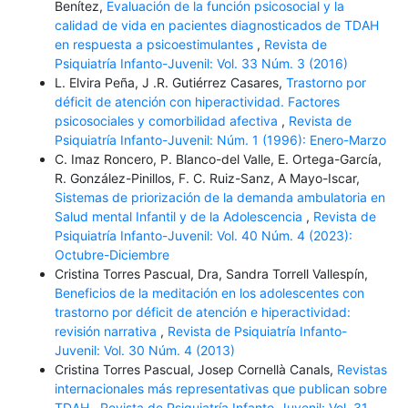
Benítez,
Evaluación de la función psicosocial y la
calidad de vida en pacientes diagnosticados de TDAH
en respuesta a psicoestimulantes
,
Revista de
Psiquiatría Infanto-Juvenil: Vol. 33 Núm. 3 (2016)
L. Elvira Peña, J .R. Gutiérrez Casares,
Trastorno por
déficit de atención con hiperactividad. Factores
psicosociales y comorbilidad afectiva
,
Revista de
Psiquiatría Infanto-Juvenil: Núm. 1 (1996): Enero-Marzo
C. Imaz Roncero, P. Blanco-del Valle, E. Ortega-García,
R. González-Pinillos, F. C. Ruiz-Sanz, A Mayo-Iscar,
Sistemas de priorización de la demanda ambulatoria en
Salud mental Infantil y de la Adolescencia
,
Revista de
Psiquiatría Infanto-Juvenil: Vol. 40 Núm. 4 (2023):
Octubre-Diciembre
Cristina Torres Pascual, Dra, Sandra Torrell Vallespín,
Beneficios de la meditación en los adolescentes con
trastorno por déficit de atención e hiperactividad:
revisión narrativa
,
Revista de Psiquiatría Infanto-
Juvenil: Vol. 30 Núm. 4 (2013)
Cristina Torres Pascual, Josep Cornellà Canals,
Revistas
internacionales más representativas que publican sobre
TDAH
,
Revista de Psiquiatría Infanto-Juvenil: Vol. 31