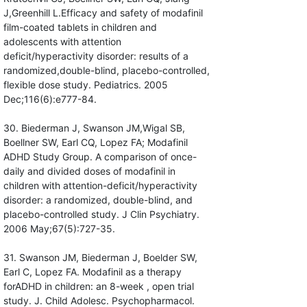
J,Greenhill L.Efficacy and safety of modafinil
film-coated tablets in children and
adolescents with attention
deficit/hyperactivity disorder: results of a
randomized,double-blind, placebo-controlled,
flexible dose study. Pediatrics. 2005
Dec;116(6):e777-84.
30. Biederman J, Swanson JM,Wigal SB,
Boellner SW, Earl CQ, Lopez FA; Modafinil
ADHD Study Group. A comparison of once-
daily and divided doses of modafinil in
children with attention-deficit/hyperactivity
disorder: a randomized, double-blind, and
placebo-controlled study. J Clin Psychiatry.
2006 May;67(5):727-35.
31. Swanson JM, Biederman J, Boelder SW,
Earl C, Lopez FA. Modafinil as a therapy
forADHD in children: an 8-week , open trial
study. J. Child Adolesc. Psychopharmacol.