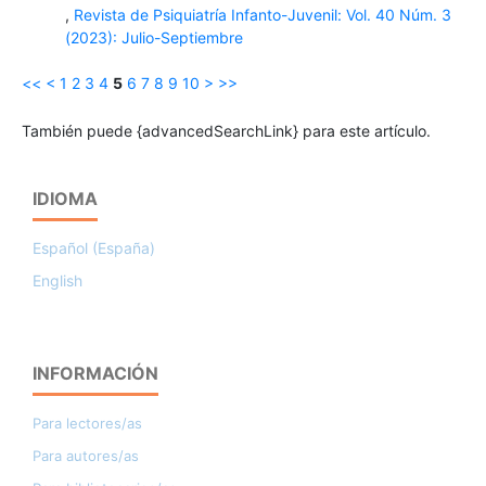
,
Revista de Psiquiatría Infanto-Juvenil: Vol. 40 Núm. 3
(2023): Julio-Septiembre
<<
<
1
2
3
4
5
6
7
8
9
10
>
>>
También puede {advancedSearchLink} para este artículo.
IDIOMA
Español (España)
English
INFORMACIÓN
Para lectores/as
Para autores/as