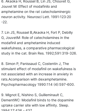
6. Akaoka H, Roussel B, Lin JS, Chouvet G,
Jouvet M: Effect of modafinilo and
amphetamine on the rat catecholaminergic
neuron activity. Neurosci Lett. 1991:123:20
-22.
7. Lin JS, Roussel B,Akaoka H, Fort P, Debilly
G, JouvetM: Role of catecholamines in the
modafinil and amphetamine induced
wakefulness, a comparative pharmacological
study in the cat. Brain Res. 1992;591:319-326.
8. Simon P, Panissaud C, Costentin J, The
stimulant effect of modafinil on wakefulness is
not associated with an increase in anxiety in
rats.Acomparison with dexamphetamine.
Psychopharmacology 1990:114 (4):597-600.
9. Mignot E, Nishino S, Guilleminault C,
DementWC: Modafinil binds to the dopamine
uptake carrier site with low affinity. Sleep.
1994:17:436 - 437.