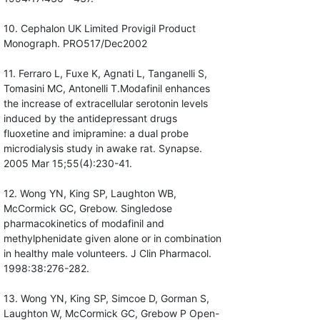
10. Cephalon UK Limited Provigil Product
Monograph. PRO517/Dec2002
11. Ferraro L, Fuxe K, Agnati L, Tanganelli S,
Tomasini MC, Antonelli T.Modafinil enhances
the increase of extracellular serotonin levels
induced by the antidepressant drugs
fluoxetine and imipramine: a dual probe
microdialysis study in awake rat. Synapse.
2005 Mar 15;55(4):230-41.
12. Wong YN, King SP, Laughton WB,
McCormick GC, Grebow. Singledose
pharmacokinetics of modafinil and
methylphenidate given alone or in combination
in healthy male volunteers. J Clin Pharmacol.
1998:38:276-282.
13. Wong YN, King SP, Simcoe D, Gorman S,
Laughton W, McCormick GC, Grebow P Open-