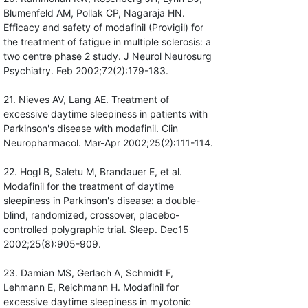
Blumenfeld AM, Pollak CP, Nagaraja HN.
Efficacy and safety of modafinil (Provigil) for
the treatment of fatigue in multiple sclerosis: a
two centre phase 2 study. J Neurol Neurosurg
Psychiatry. Feb 2002;72(2):179-183.
21. Nieves AV, Lang AE. Treatment of
excessive daytime sleepiness in patients with
Parkinson's disease with modafinil. Clin
Neuropharmacol. Mar-Apr 2002;25(2):111-114.
22. Hogl B, Saletu M, Brandauer E, et al.
Modafinil for the treatment of daytime
sleepiness in Parkinson's disease: a double-
blind, randomized, crossover, placebo-
controlled polygraphic trial. Sleep. Dec15
2002;25(8):905-909.
23. Damian MS, Gerlach A, Schmidt F,
Lehmann E, Reichmann H. Modafinil for
excessive daytime sleepiness in myotonic