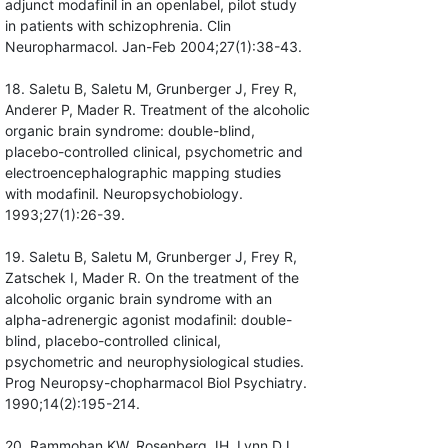
adjunct modafinil in an openlabel, pilot study
in patients with schizophrenia. Clin
Neuropharmacol. Jan-Feb 2004;27(1):38-43.
18. Saletu B, Saletu M, Grunberger J, Frey R,
Anderer P, Mader R. Treatment of the alcoholic
organic brain syndrome: double-blind,
placebo-controlled clinical, psychometric and
electroencephalographic mapping studies
with modafinil. Neuropsychobiology.
1993;27(1):26-39.
19. Saletu B, Saletu M, Grunberger J, Frey R,
Zatschek I, Mader R. On the treatment of the
alcoholic organic brain syndrome with an
alpha-adrenergic agonist modafinil: double-
blind, placebo-controlled clinical,
psychometric and neurophysiological studies.
Prog Neuropsy-chopharmacol Biol Psychiatry.
1990;14(2):195-214.
20. Rammohan KW, Rosenberg JH, Lynn DJ,