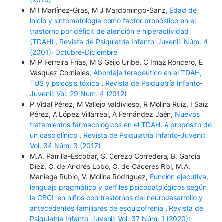
M I Martínez-Gras, M J Mardomingo-Sanz,
Edad de
inicio y sintomatología como factor pronóstico en el
trastor­no por déficit de atención e hiperac­tividad
(TDAH)
,
Revista de Psiquiatría Infanto-Juvenil: Núm. 4
(2001): Octubre-Diciembre
M P Ferreira Frías, M S Geijo Uribe, C Imaz Roncero, E
Vásquez Cornieles,
Abordaje terapeútico en el TDAH,
TUS y psicosis tóxica
,
Revista de Psiquiatría Infanto-
Juvenil: Vol. 29 Núm. 4 (2012)
P Vidal Pérez, M Vallejo Valdivieso, R Molina Ruiz, I Saiz
Pérez, A López Villarreal, A Fernández Jaén,
Nuevos
tratamientos farmacológicos en el TDAH. A propósito de
un caso clínico
,
Revista de Psiquiatría Infanto-Juvenil:
Vol. 34 Núm. 3 (2017)
M.A. Parrilla-Escobar, S. Cerezo Corredera, B. García
Díez, C. de Andrés Lobo, C. de Cáceres Riol, M.A.
Maniega Rubio, V. Molina Rodríguez,
Función ejecutiva,
lenguaje pragmático y perfiles psicopatológicos según
la CBCL en niños con trastornos del neurodesarrollo y
antecedentes familiares de esquizofrenia
,
Revista de
Psiquiatría Infanto-Juvenil: Vol. 37 Núm. 1 (2020):