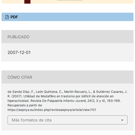
PDF
PUBLICADO
2007-12-01
CÓMO CITAR
de Sande Díaz, F., León Quintana, C., Martín Recuero, L., & Gutiérrez Casares, J.
R. (2007). Utilidad de Modafilino en trastorno por déficit de atención en
hiperactividad.
Revista De Psiquiatría Infanto-Juvenil
,
24
(2, 3 y 4), 193–199.
Recuperado a partir de
https://aepnya.eu/index.php/revistaaepnya/article/view/101
Más formatos de cita