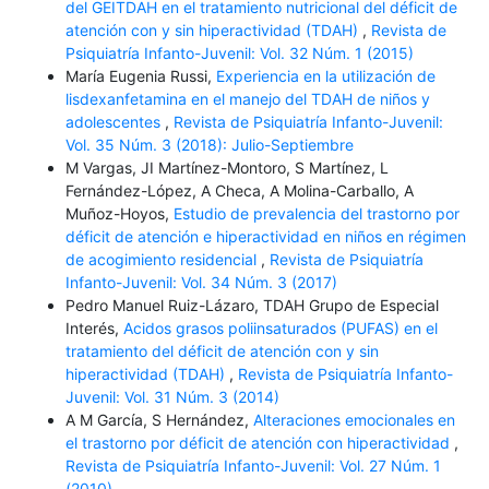
del GEITDAH en el tratamiento nutricional del déficit de
atención con y sin hiperactividad (TDAH)
,
Revista de
Psiquiatría Infanto-Juvenil: Vol. 32 Núm. 1 (2015)
María Eugenia Russi,
Experiencia en la utilización de
lisdexanfetamina en el manejo del TDAH de niños y
adolescentes
,
Revista de Psiquiatría Infanto-Juvenil:
Vol. 35 Núm. 3 (2018): Julio-Septiembre
M Vargas, JI Martínez-Montoro, S Martínez, L
Fernández-López, A Checa, A Molina-Carballo, A
Muñoz-Hoyos,
Estudio de prevalencia del trastorno por
déficit de atención e hiperactividad en niños en régimen
de acogimiento residencial
,
Revista de Psiquiatría
Infanto-Juvenil: Vol. 34 Núm. 3 (2017)
Pedro Manuel Ruiz-Lázaro, TDAH Grupo de Especial
Interés,
Acidos grasos poliinsaturados (PUFAS) en el
tratamiento del déficit de atención con y sin
hiperactividad (TDAH)
,
Revista de Psiquiatría Infanto-
Juvenil: Vol. 31 Núm. 3 (2014)
A M García, S Hernández,
Alteraciones emocionales en
el trastorno por déficit de atención con hiperactividad
,
Revista de Psiquiatría Infanto-Juvenil: Vol. 27 Núm. 1
(2010)