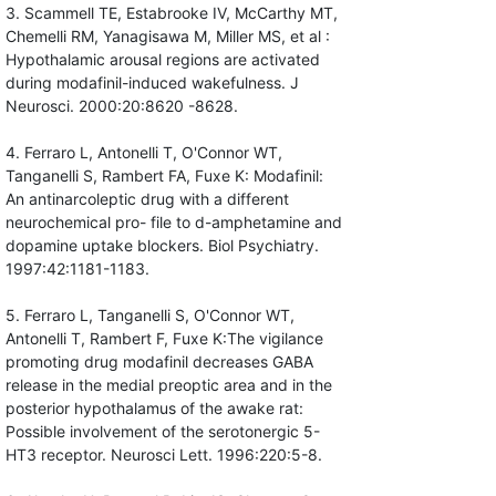
3. Scammell TE, Estabrooke IV, McCarthy MT,
Chemelli RM, Yanagisawa M, Miller MS, et al :
Hypothalamic arousal regions are activated
during modafinil-induced wakefulness. J
Neurosci. 2000:20:8620 -8628.
4. Ferraro L, Antonelli T, O'Connor WT,
Tanganelli S, Rambert FA, Fuxe K: Modafinil:
An antinarcoleptic drug with a different
neurochemical pro- file to d-amphetamine and
dopamine uptake blockers. Biol Psychiatry.
1997:42:1181-1183.
5. Ferraro L, Tanganelli S, O'Connor WT,
Antonelli T, Rambert F, Fuxe K:The vigilance
promoting drug modafinil decreases GABA
release in the medial preoptic area and in the
posterior hypothalamus of the awake rat:
Possible involvement of the serotonergic 5-
HT3 receptor. Neurosci Lett. 1996:220:5-8.