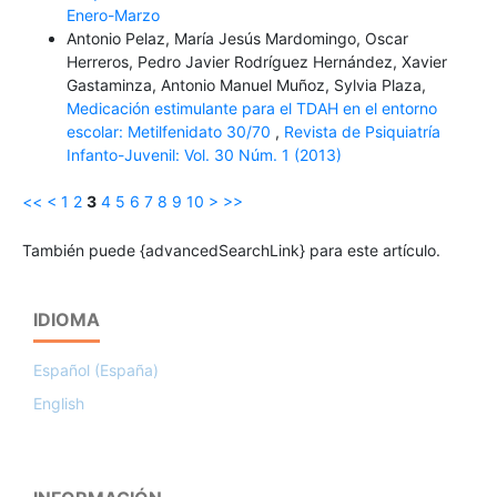
Enero-Marzo
Antonio Pelaz, María Jesús Mardomingo, Oscar
Herreros, Pedro Javier Rodríguez Hernández, Xavier
Gastaminza, Antonio Manuel Muñoz, Sylvia Plaza,
Medicación estimulante para el TDAH en el entorno
escolar: Metilfenidato 30/70
,
Revista de Psiquiatría
Infanto-Juvenil: Vol. 30 Núm. 1 (2013)
<<
<
1
2
3
4
5
6
7
8
9
10
>
>>
También puede {advancedSearchLink} para este artículo.
IDIOMA
Español (España)
English