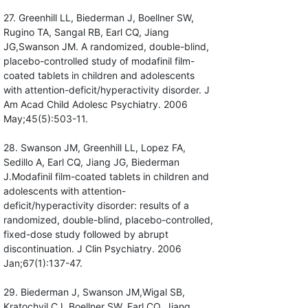
27. Greenhill LL, Biederman J, Boellner SW,
Rugino TA, Sangal RB, Earl CQ, Jiang
JG,Swanson JM. A randomized, double-blind,
placebo-controlled study of modafinil film-
coated tablets in children and adolescents
with attention-deficit/hyperactivity disorder. J
Am Acad Child Adolesc Psychiatry. 2006
May;45(5):503-11.
28. Swanson JM, Greenhill LL, Lopez FA,
Sedillo A, Earl CQ, Jiang JG, Biederman
J.Modafinil film-coated tablets in children and
adolescents with attention-
deficit/hyperactivity disorder: results of a
randomized, double-blind, placebo-controlled,
fixed-dose study followed by abrupt
discontinuation. J Clin Psychiatry. 2006
Jan;67(1):137-47.
29. Biederman J, Swanson JM,Wigal SB,
Kratochvil CJ, Boellner SW, Earl CQ, Jiang