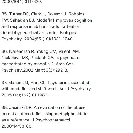
2000;10(4):311-320.
35. Turner DC, Clark L, Dowson J, Robbins
TW, Sahakian BJ. Modafinil improves cognition
and response inhibition in adult attention
deficit/hyperactivity disorder. Biological
Psychiatry. 2004;55 (10):1031-1040.
36. Narendran R, Young CM, Valenti AM,
Nickolova MK, Pristach CA. Is psychosis
exacerbated by modafinil?. Arch Gen
Psychiatry.2002 Mar;59(3):292-3.
37. Mariani JJ, Hart CL. Psychosis associated
with modafinil and shift work. Am J Psychiatry.
2005 Oct;162(10):1983.
38. Jasinski DR: An evaluation of the abuse
potential of modafinil using methylphenidate
as a reference. J Psychopharmacol.
2000:14:53-60.