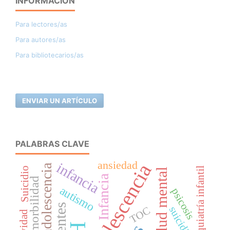
INFORMACIÓN
Para lectores/as
Para autores/as
Para bibliotecarios/as
ENVIAR UN ARTÍCULO
PALABRAS CLAVE
ansiedad
infancia
Adolescencia
adolescencia
Suicidio
psiquiatría infantil
salud mental
Infancia
comorbilidad
autismo
psicosis
suicidio
TOC