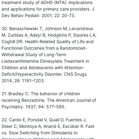
treatment study of ADHD (MTA): implications
and applications for primary care providers. J
Dev Behav Pediatr. 2001; 22: 20-73.
20. Banaschewski T, Johnson M, Lecendreux
M, Zuddas A, Adeyi B, Hodgkins P, Squires LA,
Coghill DR. Health-Related Quality of Life and
Functional Outcomes from a Randomized-
Withdrawal Study of Long-Term
Lisdexamfetamine Dimesylate Treatment in
Children and Adolescents with Attention-
Deficit/Hyperactivity Disorder. CNS Drugs.
2014; 28: 1191–1203.
21. Bradley C. The behavior of children
receiving Benzedrine. The American Journal of
Psychiatry. 1937; 94: 577–585.
22. Cardo E, Porsdal V, Quail D, Fuentes J,
Steer C, Montoya A, Anand E, Escobar R. Fast
vs. Slow Switching from Stimulants to