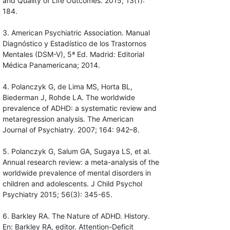
and Quality of Life Outcomes. 2015; 13(1):
184.
3. American Psychiatric Association. Manual
Diagnóstico y Estadístico de los Trastornos
Mentales (DSM-V), 5ª Ed. Madrid: Editorial
Médica Panamericana; 2014.
4. Polanczyk G, de Lima MS, Horta BL,
Biederman J, Rohde LA. The worldwide
prevalence of ADHD: a systematic review and
metaregression analysis. The American
Journal of Psychiatry. 2007; 164: 942–8.
5. Polanczyk G, Salum GA, Sugaya LS, et al.
Annual research review: a meta-analysis of the
worldwide prevalence of mental disorders in
children and adolescents. J Child Psychol
Psychiatry 2015; 56(3): 345-65.
6. Barkley RA. The Nature of ADHD. History.
En: Barkley RA, editor. Attention-Deficit