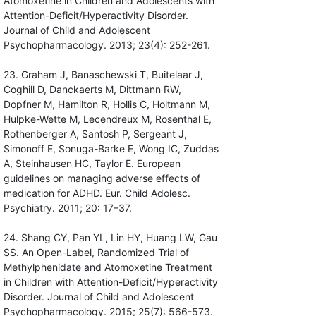
Atomoxetine in Children and Adolescents with
Attention-Deficit/Hyperactivity Disorder.
Journal of Child and Adolescent
Psychopharmacology. 2013; 23(4): 252-261.
23. Graham J, Banaschewski T, Buitelaar J,
Coghill D, Danckaerts M, Dittmann RW,
Dopfner M, Hamilton R, Hollis C, Holtmann M,
Hulpke-Wette M, Lecendreux M, Rosenthal E,
Rothenberger A, Santosh P, Sergeant J,
Simonoff E, Sonuga-Barke E, Wong IC, Zuddas
A, Steinhausen HC, Taylor E. European
guidelines on managing adverse effects of
medication for ADHD. Eur. Child Adolesc.
Psychiatry. 2011; 20: 17–37.
24. Shang CY, Pan YL, Lin HY, Huang LW, Gau
SS. An Open-Label, Randomized Trial of
Methylphenidate and Atomoxetine Treatment
in Children with Attention-Deficit/Hyperactivity
Disorder. Journal of Child and Adolescent
Psychopharmacology. 2015; 25(7): 566-573.