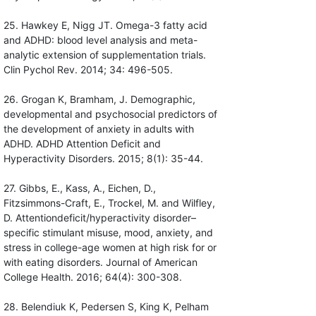
25. Hawkey E, Nigg JT. Omega-3 fatty acid
and ADHD: blood level analysis and meta-
analytic extension of supplementation trials.
Clin Pychol Rev. 2014; 34: 496-505.
26. Grogan K, Bramham, J. Demographic,
developmental and psychosocial predictors of
the development of anxiety in adults with
ADHD. ADHD Attention Deficit and
Hyperactivity Disorders. 2015; 8(1): 35-44.
27. Gibbs, E., Kass, A., Eichen, D.,
Fitzsimmons-Craft, E., Trockel, M. and Wilfley,
D. Attentiondeficit/hyperactivity disorder–
specific stimulant misuse, mood, anxiety, and
stress in college-age women at high risk for or
with eating disorders. Journal of American
College Health. 2016; 64(4): 300-308.
28. Belendiuk K, Pedersen S, King K, Pelham