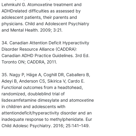
Lehmkuhl G. Atomoxetine treatment and
ADHDrelated difficulties as assessed by
adolescent patients, their parents and
physicians. Child and Adolescent Psychiatry
and Mental Health. 2009; 3:21.
34. Canadian Attention Deficit Hyperactivity
Disorder Resource Alliance (CADDRA):
Canadian ADHD Practice Guidelines. 3rd Ed.
Toronto ON; CADDRA, 2011.
35. Nagy P, Häge A, Coghill DR, Caballero B,
Adeyi B, Anderson CS, Sikirica V, Cardo E.
Functional outcomes from a headtohead,
randomized, doubleblind trial of
lisdexamfetamine dimesylate and atomoxetine
in children and adolescents with
attentiondeficit/hyperactivity disorder and an
inadequate response to methylphenidate. Eur
Child Adolesc Psychiatry. 2016; 25:141–149.