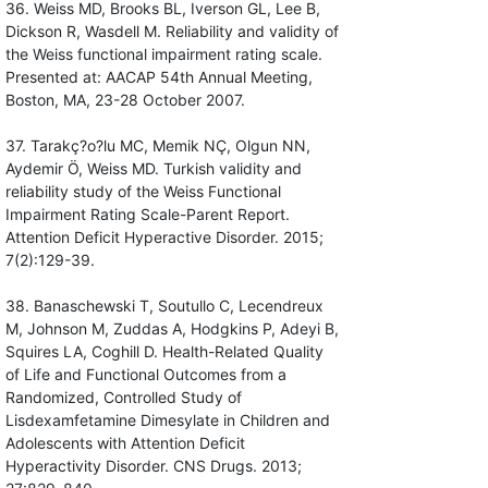
36. Weiss MD, Brooks BL, Iverson GL, Lee B,
Dickson R, Wasdell M. Reliability and validity of
the Weiss functional impairment rating scale.
Presented at: AACAP 54th Annual Meeting,
Boston, MA, 23-28 October 2007.
37. Tarakç?o?lu MC, Memik NÇ, Olgun NN,
Aydemir Ö, Weiss MD. Turkish validity and
reliability study of the Weiss Functional
Impairment Rating Scale-Parent Report.
Attention Deficit Hyperactive Disorder. 2015;
7(2):129-39.
38. Banaschewski T, Soutullo C, Lecendreux
M, Johnson M, Zuddas A, Hodgkins P, Adeyi B,
Squires LA, Coghill D. Health-Related Quality
of Life and Functional Outcomes from a
Randomized, Controlled Study of
Lisdexamfetamine Dimesylate in Children and
Adolescents with Attention Deficit
Hyperactivity Disorder. CNS Drugs. 2013;