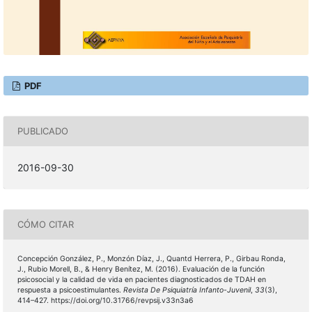
PDF
PUBLICADO
2016-09-30
CÓMO CITAR
Concepción González, P., Monzón Díaz, J., Quantd Herrera, P., Girbau Ronda,
J., Rubio Morell, B., & Henry Benítez, M. (2016). Evaluación de la función
psicosocial y la calidad de vida en pacientes diagnosticados de TDAH en
respuesta a psicoestimulantes.
Revista De Psiquiatría Infanto-Juvenil
,
33
(3),
414–427. https://doi.org/10.31766/revpsij.v33n3a6