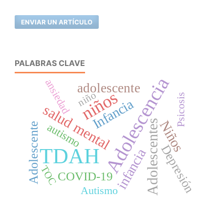
ENVIAR UN ARTÍCULO
PALABRAS CLAVE
Adolescencia
ansiedad
adolescente
niños
niño
Psicosis
Infancia
salud mental
Adolescentes
Niños
Adolescente
autismo
Depresión
TDAH
infancia
TOC
COVID-19
Autismo