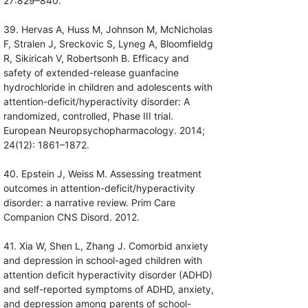
27:829–840.
39. Hervas A, Huss M, Johnson M, McNicholas
F, Stralen J, Sreckovic S, Lyneg A, Bloomfieldg
R, Sikiricah V, Robertsonh B. Efficacy and
safety of extended-release guanfacine
hydrochloride in children and adolescents with
attention-deficit/hyperactivity disorder: A
randomized, controlled, Phase III trial.
European Neuropsychopharmacology. 2014;
24(12): 1861–1872.
40. Epstein J, Weiss M. Assessing treatment
outcomes in attention-deficit/hyperactivity
disorder: a narrative review. Prim Care
Companion CNS Disord. 2012.
41. Xia W, Shen L, Zhang J. Comorbid anxiety
and depression in school-aged children with
attention deficit hyperactivity disorder (ADHD)
and self-reported symptoms of ADHD, anxiety,
and depression among parents of school-