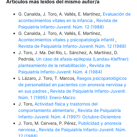
Artículos más leídos del mismo autor/a
G. Canalda, J. Toro, A. Vallés, E. Martínez,
Evaluación de
acontecimientos vitales en la infancia
,
Revista de
Psiquiatría Infanto-Juvenil: Núm. 12 (1988)
G. Canalda, J. Toro, A. Vallés, E. Martínez,
Acontecimientos vitales y psicopatología infantil
,
Revista de Psiquiatría Infanto-Juvenil: Núm. 12 (1988)
J. Toro, J. Ma. Del Río, L. Sánchez, A. Martínez, D.
Pedrola,
Un caso de afasia-epilepsia (Landau-Kleffner):
planteamiento de la rehabilitación
,
Revista de
Psiquiatría Infanto-Juvenil: Núm. 4 (1984)
L Lázaro, J. Toro, T. Marcos,
Rasgos psicopatológicos
de personalidad en pacientes con anorexia nerviosa y
en sus padres
,
Revista de Psiquiatría Infanto-Juvenil:
Núm. 1 (1995): Enero-Marzo
J. Toro,
Actividad física y trastornos del
comportamiento alimentario
,
Revista de Psiquiatría
Infanto-Juvenil: Núm. 4 (1997): Octubre-Diciembre
J. Toro, M. Cervera, P. Pérez,
Publicidad y anorexia
nerviosa
,
Revista de Psiquiatría Infanto-Juvenil: Núm.
12 (1988)