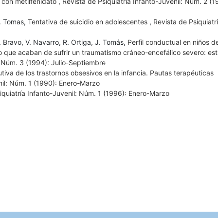
 con metilfenidato
,
Revista de Psiquiatría Infanto-Juvenil: Núm. 2 (1
J. Tomas,
Tentativa de suicidio en adolescentes
,
Revista de Psiquiatr
. Bravo, V. Navarro, R. Ortiga, J. Tomás,
Perfil conductual en niños d
 que acaban de sufrir un traumatismo cráneo-encefálico severo: est
: Núm. 3 (1994): Julio-Septiembre
utiva de los trastornos obsesivos en la infancia. Pautas terapéuticas
nil: Núm. 1 (1990): Enero-Marzo
iquiatría Infanto-Juvenil: Núm. 1 (1996): Enero-Marzo