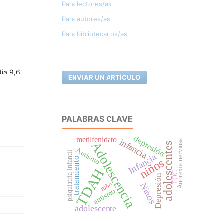
Para lectores/as
Para autores/as
Para bibliotecarios/as
dia 9,6
ENVIAR UN ARTÍCULO
PALABRAS CLAVE
depresión
metilfenidato
infancia
Anorexia nerviosa
Adolescencia
adolescentes
Autismo
psiquiatría infantil
Infancia
tratamiento
niños
TDAH
TOC
Depresión
niño
Niños
autismo
adolescente