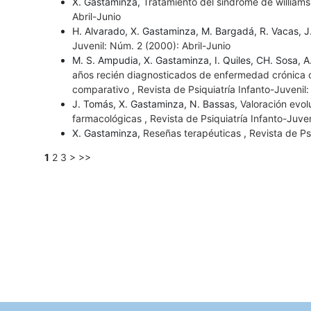
X. Gastaminza,
Tratamiento del síndrome de williams
Abril-Junio
H. Alvarado, X. Gastaminza, M. Bargadá, R. Vacas, 
Juvenil: Núm. 2 (2000): Abril-Junio
M. S. Ampudia, X. Gastaminza, I. Quiles, CH. Sosa, A
años recién diagnosticados de enfermedad crónica o
comparativo
,
Revista de Psiquiatría Infanto-Juvenil
J. Tomás, X. Gastaminza, N. Bassas,
Valoración evol
farmacológicas
,
Revista de Psiquiatría Infanto-Juve
X. Gastaminza,
Reseñas terapéuticas
,
Revista de Ps
1
2
3
>
>>