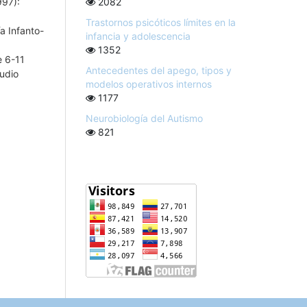
2082
997):
Trastornos psicóticos límites en la
ía Infanto-
infancia y adolescencia
1352
e 6-11
Antecedentes del apego, tipos y
udio
modelos operativos internos
1177
Neurobiología del Autismo
821