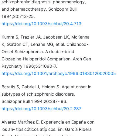
schizophrenia: diagnosis, phenomenology,
and pharmacotherapy. Schizophr Bull
1994;20:713-25.
https://doi.org/10.1093/schbul/20.4.713
Kumra S, Frazier JA, Jacobsen LK, McKenna
K, Gordon CT, Lenane MG, et al. Childhood-
Onset Schizophrenia. A double-blind
Glozapine-Haloperidol Comparison. Arch Gen
Psychiatry 1996;53:1090-7.
https://doi.org/10.1001/archpsyc.1996.01830120020005
Bcratis S, Gabriel J, Hoidas S. Age at onset in
subtypes of schizophrenic disorders.
Schizophr Bull 1 994;20:287- 96.
https://doi.org/10.1093/schbul/20.2.287
Alvarez Martínez E. Experiencia en España con
los an- tipsicóticos atípicos. En: García Ribera