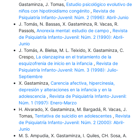
Gastaminza, J. Tomas,
Estudio psicológico evolutivo de
niños con hipotiroidismo congénito
,
Revista de
Psiquiatría Infanto-Juvenil: Núm. 2 (1996): Abril-Junio
J. Tomás, N. Bassas, X. Gastaminza, R. Vacas, R.
Passols,
Anorexia mental: estudio de campo
,
Revista
de Psiquiatría Infanto-Juvenil: Núm. 2 (1990): Abril-
Junio
J. Tomás, A. Bielsa, M. L. Teixido, X. Gastaminza, C.
Crespo,
La olanzapina en el tratamiento de la
esquizofrenia de inicio en la infancia
,
Revista de
Psiquiatría Infanto-Juvenil: Núm. 3 (1998): Julio-
Septiembre
X. Gastaminza,
Carencia afectiva, hipercinesia,
depresión y alteraciones en la infancia y en la
adolescencia
,
Revista de Psiquiatría Infanto-Juvenil:
Núm. 1 (1997): Enero-Marzo
H. Alvarado, X. Gastaminza, M. Bargadá, R. Vacas, J.
Tomas,
Tentativa de suicidio en adolescentes
,
Revista
de Psiquiatría Infanto-Juvenil: Núm. 2 (2000): Abril-
Junio
M. S. Ampudia, X. Gastaminza, I. Quiles, CH. Sosa, A.