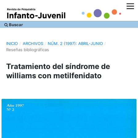
Buscar
INICIO
/
ARCHIVOS
/
NÚM. 2 (1997): ABRIL-JUNIO
/
Reseñas bibliográficas
Tratamiento del síndrome de
williams con metilfenidato