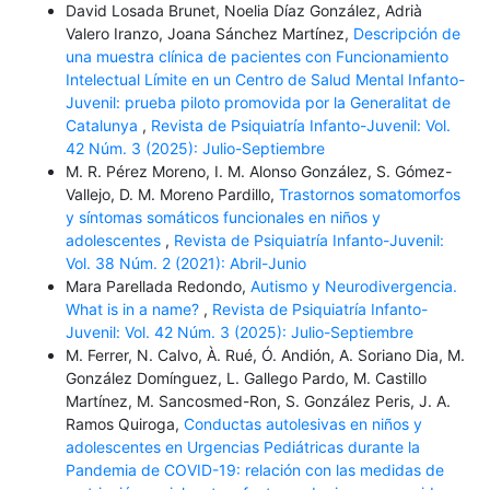
David Losada Brunet, Noelia Díaz González, Adrià
Valero Iranzo, Joana Sánchez Martínez,
Descripción de
una muestra clínica de pacientes con Funcionamiento
Intelectual Límite en un Centro de Salud Mental Infanto-
Juvenil: prueba piloto promovida por la Generalitat de
Catalunya
,
Revista de Psiquiatría Infanto-Juvenil: Vol.
42 Núm. 3 (2025): Julio-Septiembre
M. R. Pérez Moreno, I. M. Alonso González, S. Gómez-
Vallejo, D. M. Moreno Pardillo,
Trastornos somatomorfos
y síntomas somáticos funcionales en niños y
adolescentes
,
Revista de Psiquiatría Infanto-Juvenil:
Vol. 38 Núm. 2 (2021): Abril-Junio
Mara Parellada Redondo,
Autismo y Neurodivergencia.
What is in a name?
,
Revista de Psiquiatría Infanto-
Juvenil: Vol. 42 Núm. 3 (2025): Julio-Septiembre
M. Ferrer, N. Calvo, À. Rué, Ó. Andión, A. Soriano Dia, M.
González Domínguez, L. Gallego Pardo, M. Castillo
Martínez, M. Sancosmed-Ron, S. González Peris, J. A.
Ramos Quiroga,
Conductas autolesivas en niños y
adolescentes en Urgencias Pediátricas durante la
Pandemia de COVID-19: relación con las medidas de