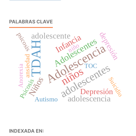
PALABRAS CLAVE
depresión
adolescente
psicosis
Infancia
Adolescentes
TDAH
Adolescencia
niño
ansiedad
adolescentes
TOC
Anorexia
niños
Niños
Suicidio
Psicosis
Depresión
adolescencia
Autismo
INDEXADA EN: