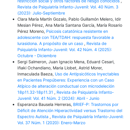
restricción social y otros factores de riesgo conocidos
,
Revista de Psiquiatría Infanto-Juvenil: Vol. 40 Núm. 3
(2023): Julio-Septiembre
Clara María Martín Gozalo, Pablo Guillamón Melero, Idir
Mesian Pérez, Ana María Santana García, María Rosario
Pérez Moreno,
Psicosis catatónica resistente en
adolescente con TEA/TDAH: respuesta favorable a
lurasidona. A propósito de un caso
,
Revista de
Psiquiatría Infanto-Juvenil: Vol. 42 Núm. 4 (2025):
Octubre - Diciembre
Sergi Salmeron, Juan Ignacio Mena, Eduard Cesari,
Iñaki Ochandiano, Maria Llobet, Astrid Morer,
Inmaculada Baeza,
Uso de Antipsicóticos Inyectables
en Pacientes Prepúberes: Experiencia con un Caso
Atípico de alteración conductual con microdeleción
18p11.32-18p11.31
,
Revista de Psiquiatría Infanto-
Juvenil: Vol. 41 Núm. 2 (2024): Abril - Junio
Esperanza Bausela Herreras,
BRIEF-P: Trastornos por
Déficit de Atención Hiperactividad versus Trastorno del
Espectro Autista
,
Revista de Psiquiatría Infanto-Juvenil:
Vol. 37 Núm. 1 (2020): Enero-Marzo