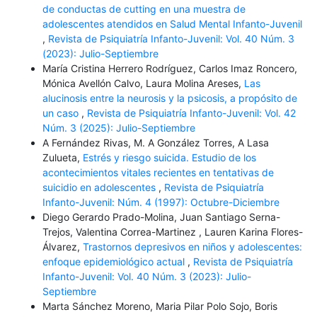
de conductas de cutting en una muestra de
adolescentes atendidos en Salud Mental Infanto-Juvenil
,
Revista de Psiquiatría Infanto-Juvenil: Vol. 40 Núm. 3
(2023): Julio-Septiembre
María Cristina Herrero Rodríguez, Carlos Imaz Roncero,
Mónica Avellón Calvo, Laura Molina Areses,
Las
alucinosis entre la neurosis y la psicosis, a propósito de
un caso
,
Revista de Psiquiatría Infanto-Juvenil: Vol. 42
Núm. 3 (2025): Julio-Septiembre
A Fernández Rivas, M. A González Torres, A Lasa
Zulueta,
Estrés y riesgo suicida. Estudio de los
acontecimientos vitales recientes en tentativas de
suicidio en adolescentes
,
Revista de Psiquiatría
Infanto-Juvenil: Núm. 4 (1997): Octubre-Diciembre
Diego Gerardo Prado-Molina, Juan Santiago Serna-
Trejos, Valentina Correa-Martinez , Lauren Karina Flores-
Álvarez,
Trastornos depresivos en niños y adolescentes:
enfoque epidemiológico actual
,
Revista de Psiquiatría
Infanto-Juvenil: Vol. 40 Núm. 3 (2023): Julio-
Septiembre
Marta Sánchez Moreno, Maria Pilar Polo Sojo, Boris