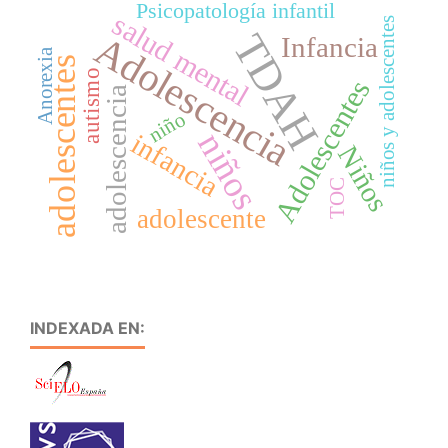
Psicopatología infantil
salud mental
niños y adolescentes
TDAH
Adolescencia
Infancia
Anorexia
adolescentes
autismo
Adolescentes
adolescencia
niño
niños
infancia
Niños
TOC
adolescente
INDEXADA EN: