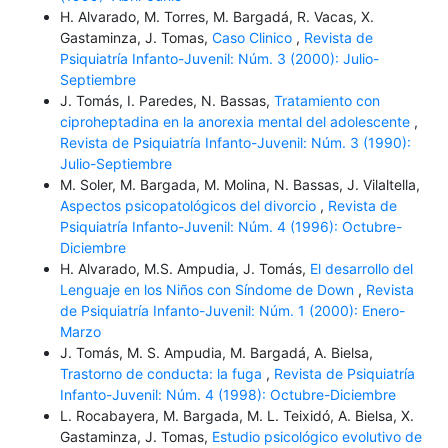
H. Alvarado, M. Torres, M. Bargadá, R. Vacas, X.
Gastaminza, J. Tomas,
Caso Clinico
,
Revista de
Psiquiatría Infanto-Juvenil: Núm. 3 (2000): Julio-
Septiembre
J. Tomás, I. Paredes, N. Bassas,
Tratamiento con
ciproheptadina en la anorexia mental del adolescente
,
Revista de Psiquiatría Infanto-Juvenil: Núm. 3 (1990):
Julio-Septiembre
M. Soler, M. Bargada, M. Molina, N. Bassas, J. Vilaltella,
Aspectos psicopatológicos del divorcio
,
Revista de
Psiquiatría Infanto-Juvenil: Núm. 4 (1996): Octubre-
Diciembre
H. Alvarado, M.S. Ampudia, J. Tomás,
El desarrollo del
Lenguaje en los Niños con Síndome de Down
,
Revista
de Psiquiatría Infanto-Juvenil: Núm. 1 (2000): Enero-
Marzo
J. Tomás, M. S. Ampudia, M. Bargadá, A. Bielsa,
Trastorno de conducta: la fuga
,
Revista de Psiquiatría
Infanto-Juvenil: Núm. 4 (1998): Octubre-Diciembre
L. Rocabayera, M. Bargada, M. L. Teixidó, A. Bielsa, X.
Gastaminza, J. Tomas,
Estudio psicológico evolutivo de