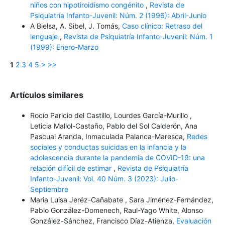
niños con hipotiroidismo congénito
,
Revista de
Psiquiatría Infanto-Juvenil: Núm. 2 (1996): Abril-Junio
A Bielsa, A. Sibel, J. Tomás,
Caso clínico: Retraso del
lenguaje
,
Revista de Psiquiatría Infanto-Juvenil: Núm. 1
(1999): Enero-Marzo
1
2
3
4
5
>
>>
Artículos similares
Rocío Paricio del Castillo, Lourdes García-Murillo ,
Leticia Mallol-Castaño, Pablo del Sol Calderón, Ana
Pascual Aranda, Inmaculada Palanca-Maresca,
Redes
sociales y conductas suicidas en la infancia y la
adolescencia durante la pandemia de COVID-19: una
relación difícil de estimar
,
Revista de Psiquiatría
Infanto-Juvenil: Vol. 40 Núm. 3 (2023): Julio-
Septiembre
Maria Luisa Jeréz-Cañabate , Sara Jiménez-Fernández,
Pablo González-Domenech, Raul-Yago White, Alonso
González-Sánchez, Francisco Díaz-Atienza,
Evaluación