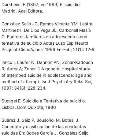
Durkheim, E (1897; ve 1989) El suicidio.
Madrid, Akal Editora.
González Seijo JC, Ramos Vicente YM, Lastra
Martinez !, De Dios Vega JL, Carbonell Masía
C. Factores familiares en adolescentes con
tentativa de suici­dio Actas Luso Esp Neurol
PsiquiatrCiencA/ines, 1996 En-Feb; 21(1): 12-8
lancu !, Laufer N, Dannon PN, Zohar-Kadouch
R; Apter A; Zohor .1 A general Hospital study
of attemped suicide in adolescence; age and
method of attempt. Isr J Psychiatry Relat Sci,
1997; 34(3): 228-234.
Stengel E. Suicidio e Tentativa de suicidio.
Lisboa. Dom Quixote, 1980
Suarez J, Saiz P, Bousoño, M, Botes, J.
Concepto y clasificación de las conductas
suicidas En: Bobes García J, González Seijo