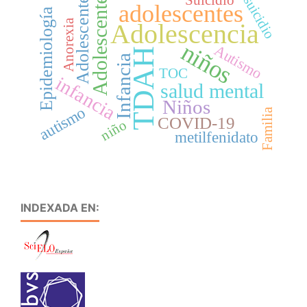
Adolescentes
Suicidio
suicidio
Adolescente
adolescentes
Epidemiología
Anorexia
Adolescencia
niños
Autismo
TDAH
Infancia
TOC
infancia
salud mental
Niños
autismo
Familia
COVID-19
niño
metilfenidato
INDEXADA EN: