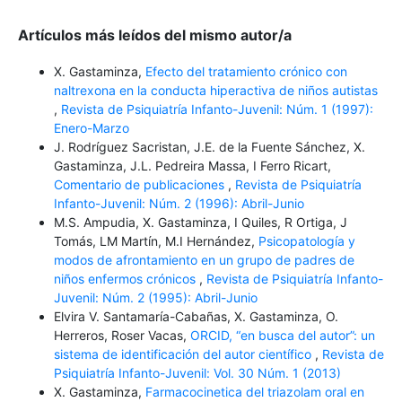
Artículos más leídos del mismo autor/a
X. Gastaminza,
Efecto del tratamiento crónico con
naltrexona en la conducta hiperactiva de niños autistas
,
Revista de Psiquiatría Infanto-Juvenil: Núm. 1 (1997):
Enero-Marzo
J. Rodríguez Sacristan, J.E. de la Fuente Sánchez, X.
Gastaminza, J.L. Pedreira Massa, I Ferro Ricart,
Comentario de publicaciones
,
Revista de Psiquiatría
Infanto-Juvenil: Núm. 2 (1996): Abril-Junio
M.S. Ampudia, X. Gastaminza, I Quiles, R Ortiga, J
Tomás, LM Martín, M.I Hernández,
Psicopatología y
modos de afrontamiento en un grupo de padres de
niños enfermos crónicos
,
Revista de Psiquiatría Infanto-
Juvenil: Núm. 2 (1995): Abril-Junio
Elvira V. Santamaría-Cabañas, X. Gastaminza, O.
Herreros, Roser Vacas,
ORCID, “en busca del autor”: un
sistema de identificación del autor científico
,
Revista de
Psiquiatría Infanto-Juvenil: Vol. 30 Núm. 1 (2013)
X. Gastaminza,
Farmacocinetica del triazolam oral en