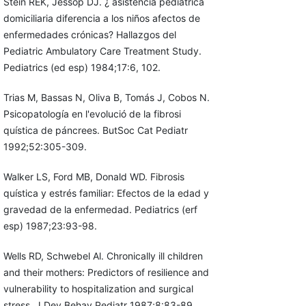
Stein REK, Jessop DJ. ¿ asistencia pediátrica
domiciliaria diferencia a los niños afectos de
enfermedades crónicas? Hallazgos del
Pediatric Ambulatory Care Treatment Study.
Pediatrics (ed esp) 1984;17:6, 102.
Trias M, Bassas N, Oliva B, Tomás J, Cobos N.
Psicopatología en l'evolució de la fibrosi
quística de páncrees. ButSoc Cat Pediatr
1992;52:305-309.
Walker LS, Ford MB, Donald WD. Fibrosis
quística y estrés familiar: Efectos de la edad y
gravedad de la enfermedad. Pediatrics (erf
esp) 1987;23:93-98.
Wells RD, Schwebel Al. Chronically ill children
and their mothers: Predictors of resilience and
vulnerability to hospitalization and surgical
stress. J Dev Behav Pediatr 1987;8:83-89.