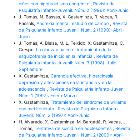
niños con hipotiroidismo congénito
,
Revista de
Psiquiatría Infanto-Juvenil: Núm. 2 (1996): Abril-Junio
J. Tomás, N. Bassas, X. Gastaminza, R. Vacas, R.
Passols,
Anorexia mental: estudio de campo
,
Revista
de Psiquiatría Infanto-Juvenil: Núm. 2 (1990): Abril-
Junio
J. Tomás, A. Bielsa, M. L. Teixido, X. Gastaminza, C.
Crespo,
La olanzapina en el tratamiento de la
esquizofrenia de inicio en la infancia
,
Revista de
Psiquiatría Infanto-Juvenil: Núm. 3 (1998): Julio-
Septiembre
X. Gastaminza,
Carencia afectiva, hipercinesia,
depresión y alteraciones en la infancia y en la
adolescencia
,
Revista de Psiquiatría Infanto-Juvenil:
Núm. 1 (1997): Enero-Marzo
X. Gastaminza,
Tratamiento del síndrome de williams
con metilfenidato
,
Revista de Psiquiatría Infanto-
Juvenil: Núm. 2 (1997): Abril-Junio
H. Alvarado, X. Gastaminza, M. Bargadá, R. Vacas, J.
Tomas,
Tentativa de suicidio en adolescentes
,
Revista
de Psiquiatría Infanto-Juvenil: Núm. 2 (2000): Abril-