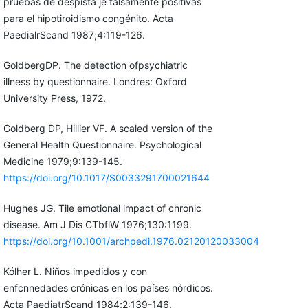
pruebas de despista je falsamente positivas
para el hipotiroidismo congénito. Acta
PaedialrScand 1987;4:119-126.
GoldbergDP. The detection ofpsychiatric
illness by questionnaire. Londres: Oxford
University Press, 1972.
Goldberg DP, Hillier VF. A scaled version of the
General Health Questionnaire. Psychological
Medicine 1979;9:139-145.
https://doi.org/10.1017/S0033291700021644
Hughes JG. Tile emotional impact of chronic
disease. Am J Dis CTbflW 1976;130:1199.
https://doi.org/10.1001/archpedi.1976.02120120033004
Kólher L. Niños impedidos y con
enfcnnedades crónicas en los países nórdicos.
Acta PaediatrScand 1984;2:139-146.