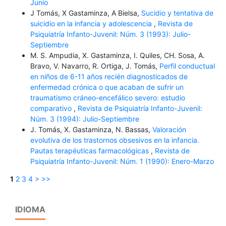
Junio
J Tomás, X Gastaminza, A Bielsa,
Sucidio y tentativa de
suicidio en la infancia y adolescencia
,
Revista de
Psiquiatría Infanto-Juvenil: Núm. 3 (1993): Julio-
Septiembre
M. S. Ampudia, X. Gastaminza, I. Quiles, CH. Sosa, A.
Bravo, V. Navarro, R. Ortiga, J. Tomás,
Perfil conductual
en niños de 6-11 años recién diagnosticados de
enfermedad crónica o que acaban de sufrir un
traumatismo cráneo-encefálico severo: estudio
comparativo
,
Revista de Psiquiatría Infanto-Juvenil:
Núm. 3 (1994): Julio-Septiembre
J. Tomás, X. Gastaminza, N. Bassas,
Valoración
evolutiva de los trastornos obsesivos en la infancia.
Pautas terapéuticas farmacológicas
,
Revista de
Psiquiatría Infanto-Juvenil: Núm. 1 (1990): Enero-Marzo
1
2
3
4
>
>>
IDIOMA