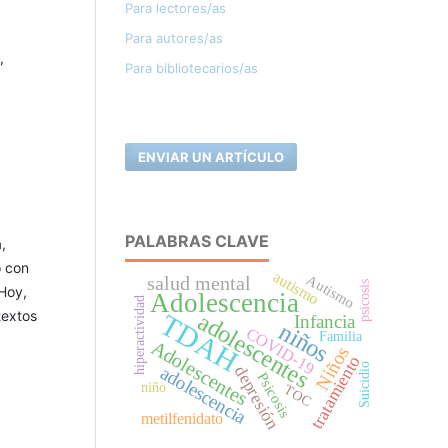
Para lectores/as
Para autores/as
,
Para bibliotecarios/as
ENVIAR UN ARTÍCULO
PALABRAS CLAVE
,
o con
autismo
Autismo
salud mental
psicosis
Hoy,
Adolescencia
hiperactividad
textos
adolescentes
TDAH
Infancia
niños
COVID-19
Familia
Adolescentes
Niños
tratamiento
Suicidio
adolescencia
depresión
Psicosis
niño
TOC
metilfenidato