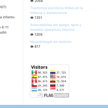
2068
997):
Trastornos psicóticos límites en la
infancia y adolescencia
ía Infanto-
1351
Antecedentes del apego, tipos y
e 6-11
modelos operativos internos
udio
1209
Neurobiología del Autismo
817