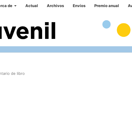
rca de
Actual
Archivos
Envíos
Premio anual
A
tario de libro