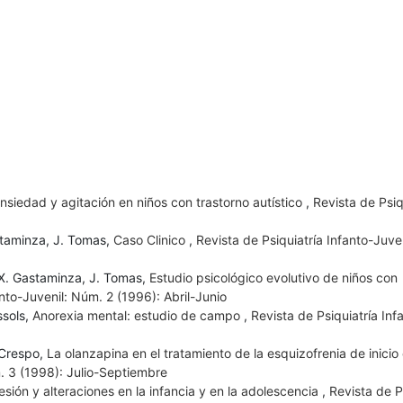
 ansiedad y agitación en niños con trastorno autístico
,
Revista de Psiq
staminza, J. Tomas,
Caso Clinico
,
Revista de Psiquiatría Infanto-Juve
, X. Gastaminza, J. Tomas,
Estudio psicológico evolutivo de niños con
anto-Juvenil: Núm. 2 (1996): Abril-Junio
ssols,
Anorexia mental: estudio de campo
,
Revista de Psiquiatría Inf
 Crespo,
La olanzapina en el tratamiento de la esquizofrenia de inicio 
m. 3 (1998): Julio-Septiembre
esión y alteraciones en la infancia y en la adolescencia
,
Revista de P