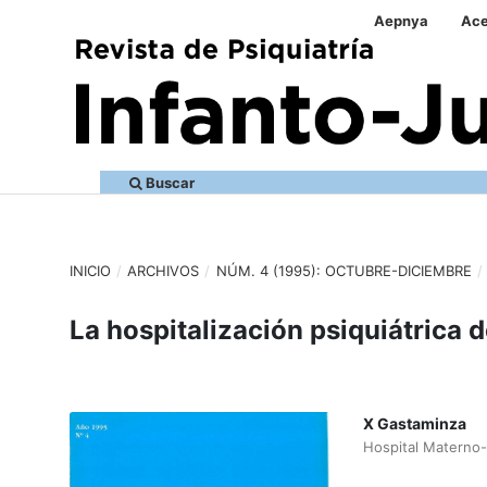
Aepnya
Ace
Buscar
INICIO
/
ARCHIVOS
/
NÚM. 4 (1995): OCTUBRE-DICIEMBRE
/
La hospitalización psiquiátrica 
X Gastaminza
Hospital Materno-I