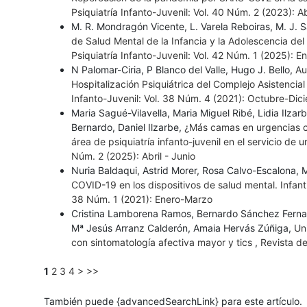
Psiquiatría Infanto-Juvenil: Vol. 40 Núm. 2 (2023): Ab
M. R. Mondragón Vicente, L. Varela Reboiras, M. J
de Salud Mental de la Infancia y la Adolescencia del
Psiquiatría Infanto-Juvenil: Vol. 42 Núm. 1 (2025): 
N Palomar-Ciria, P Blanco del Valle, Hugo J. Bello,
Au
Hospitalización Psiquiátrica del Complejo Asistenci
Infanto-Juvenil: Vol. 38 Núm. 4 (2021): Octubre-Dic
Maria Sagué-Vilavella, Maria Miguel Ribé, Lidia Ilzar
Bernardo, Daniel Ilzarbe,
¿Más camas en urgencias co
área de psiquiatría infanto-juvenil en el servicio de 
Núm. 2 (2025): Abril - Junio
Nuria Baldaqui, Astrid Morer, Rosa Calvo-Escalona, 
COVID-19 en los dispositivos de salud mental. Infanti
38 Núm. 1 (2021): Enero-Marzo
Cristina Lamborena Ramos, Bernardo Sánchez Fernan
Mª Jesús Arranz Calderón, Amaia Hervás Zúñiga,
Un
con sintomatología afectiva mayor y tics
,
Revista de
1
2
3
4
>
>>
También puede {advancedSearchLink} para este artículo.