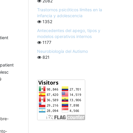
2082
Trastornos psicóticos límites en la
infancia y adolescencia
1352
Antecedentes del apego, tipos y
modelos operativos internos
tient
1177
Neurobiología del Autismo
821
patient
olesc
9
ubre-
nto-