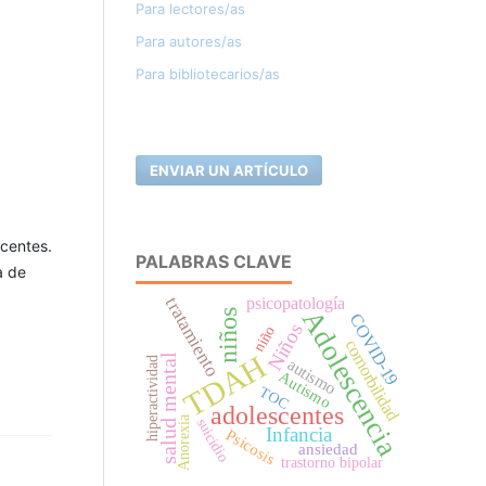
Para lectores/as
Para autores/as
Para bibliotecarios/as
ENVIAR UN ARTÍCULO
scentes.
PALABRAS CLAVE
a de
psicopatología
tratamiento
Adolescencia
niños
COVID-19
Niños
niño
comorbilidad
TDAH
salud mental
hiperactividad
autismo
Autismo
TOC
adolescentes
Anorexia
suicidio
Infancia
Psicosis
ansiedad
trastorno bipolar