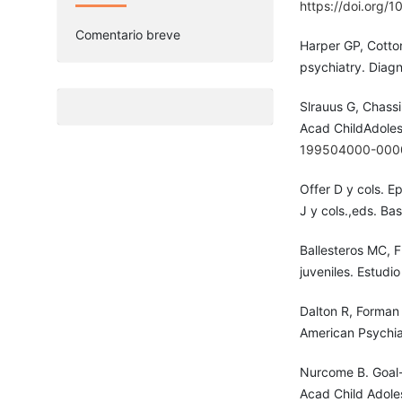
https://doi.org/1
Comentario breve
Harper GP, Cotton
psychiatry. Diagn
Slrauus G, Chass
Acad ChildAdole
199504000-000
Offer D y cols. E
J y cols.,eds. Ba
Ballesteros MC, F
juveniles. Estudi
Dalton R, Forman 
American Psychia
Nurcome B. Goal-d
Acad Child Adole