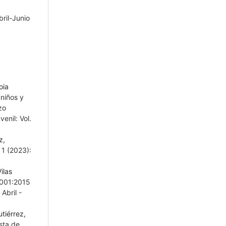
bril-Junio
oia
 niños y
zo
enil: Vol.
z,
 1 (2023):
ilas
 9001:2015
Abril -
tiérrez,
sta de