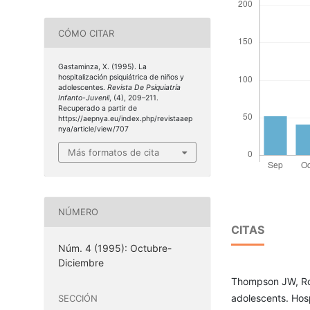
CÓMO CITAR
Gastaminza, X. (1995). La
hospitalización psiquiátrica de niños y
adolescentes.
Revista De Psiquiatría
Infanto-Juvenil
, (4), 209–211.
Recuperado a partir de
https://aepnya.eu/index.php/revistaaep
nya/article/view/707
Más formatos de cita
NÚMERO
CITAS
Núm. 4 (1995): Octubre-
Diciembre
Thompson JW, Ros
adolescents. Ho
SECCIÓN