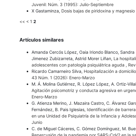
Juvenil: Núm. 3 (1995): Julio-Septiembre
X Gastaminza,
Dosis bajas de piridoxina y magnesio
<<
<
1
2
Artículos similares
Amanda Cercós López, Oaia Iriondo Blanco, Sandra 
Jimenez Zubizarreta, Astrid Morer Liñan,
La hospital
adolescentes con patología psiquiátrica aguda
,
Revi
Ricardo Camarneiro Silva,
Hospitalización a domicili
43 Núm. 1 (2026): Enero-Marzo
M. Á. Molina Gutiérrez, R. López López, A. Ortiz-Vil
Agitación psicomotriz y conducta agresiva en urgen
Enero-Marzo
G. Atienza Merino, J. Mazaira Castro, C. Álvarez Gar
Fernández, B. Pais Iglesias,
Identificación de barrer
en una Unidad de Psiquiatría de la Infancia y Adole
Junio
C. de Miguel Cáceres, C. Gómez Domínguez, M. Bueno 
Repercusión de la pandemia por SARS-CoV2 en la salu