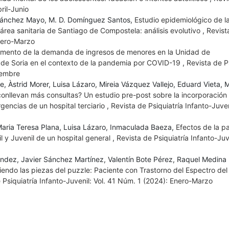
ril-Junio
. Sánchez Mayo, M. D. Domínguez Santos,
Estudio epidemiológico de l
 área sanitaria de Santiago de Compostela: análisis evolutivo
,
Revist
Enero-Marzo
mento de la demanda de ingresos de menores en la Unidad de
al de Soria en el contexto de la pandemia por COVID-19
,
Revista de Ps
iembre
be, Àstrid Morer, Luisa Lázaro, Mireia Vázquez Vallejo, Eduard Vieta, 
nllevan más consultas? Un estudio pre-post sobre la incorporación
urgencias de un hospital terciario
,
Revista de Psiquiatría Infanto-Juven
Maria Teresa Plana, Luisa Lázaro, Inmaculada Baeza,
Efectos de la 
l y Juvenil de un hospital general
,
Revista de Psiquiatría Infanto-Juve
dez, Javier Sánchez Martínez, Valentín Bote Pérez, Raquel Medina 
iendo las piezas del puzzle: Paciente con Trastorno del Espectro del
 Psiquiatría Infanto-Juvenil: Vol. 41 Núm. 1 (2024): Enero-Marzo