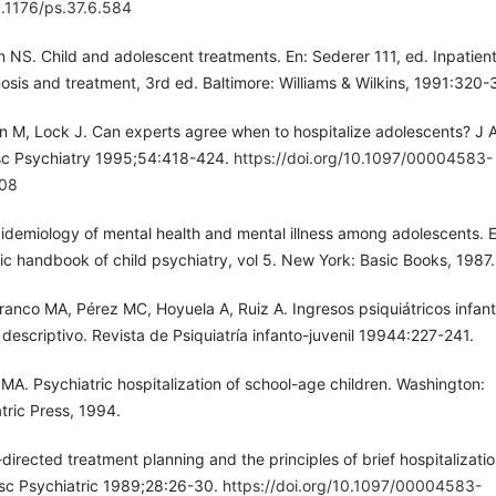
0.1176/ps.37.6.584
 NS. Child and adolescent treatments. En: Sederer 111, ed. Inpatien
osis and treatment, 3rd ed. Baltimore: Williams & Wilkins, 1991:320-
in M, Lock J. Can experts agree when to hospitalize adolescents? J
sc Psychiatry 1995;54:418-424.
https://doi.org/10.1097/00004583-
08
pidemiology of mental health and mental illness among adolescents. E
sic handbook of child psychiatry, vol 5. New York: Basic Books, 1987.
ranco MA, Pérez MC, Hoyuela A, Ruiz A. Ingresos psiquiátricos infan
o descriptivo. Revista de Psiquiatría infanto-juvenil 19944:227-241.
MA. Psychiatric hospitalization of school-age children. Washington:
tric Press, 1994.
irected treatment planning and the principles of brief hospitalizati
sc Psychiatric 1989;28:26-30.
https://doi.org/10.1097/00004583-