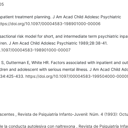
05
npatient treatment planning. J Am Acad Child Adolesc Psychiatric
ttps://doi.org/10.1097/00004583-198901000-00006
actional risk model for short, and intermediate term psychiatric inpa
dren. J Am Acad Child Adolesc Psychiatric 1989;28:38-41.
/10.1097/00004583-198901000-00007
l S, Gutterman E, White HR. Factors associated with inpatient and out
ldren and adolescent with serious mental illness. J Am Acad Child Ad
5;34:425-433.
https://doi.org/10.1097/00004583-199504000-0000
escentes
,
Revista de Psiquiatría Infanto-Juvenil: Núm. 4 (1993): Oct
de la conducta autolesiva con naltrexona
,
Revista de Psiquiatría Infa