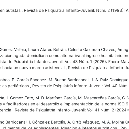
 en autistas
,
Revista de Psiquiatría Infanto-Juvenil: Núm. 2 (1993): A
Gómez Vallejo, Laura Atarés Betrán, Celeste Galceran Chaves, Amag
ización aguda domiciliaria como alternativa al ingreso hospitalario en
sta de Psiquiatría Infanto-Juvenil: Vol. 43 Núm. 1 (2026): Enero-Mar
o: hacia un nuevo marco asistencial
,
Revista de Psiquiatría Infanto-Juv
lalobos, P. García Sánchez, M. Bueno Barriocanal, J. A. Ruiz Domíngue
cias pediátricas
,
Revista de Psiquiatría Infanto-Juvenil: Vol. 40 Núm.
cía, I. Gomez-Tato, M. D. Martínez García, M. Mascareñas García, C. V
as y facilitadores en el desarrollo e implementación de la norma ISO
scencia
,
Revista de Psiquiatría Infanto-Juvenil: Vol. 41 Núm. 2 (2024): 
Barriocanal, I. Gónzalez Bertolín, A. Ortíz Vázquez, M. A. Molina Gu
d mental de los adolescentes. Ideación e intentos autolíticos
,
Revi