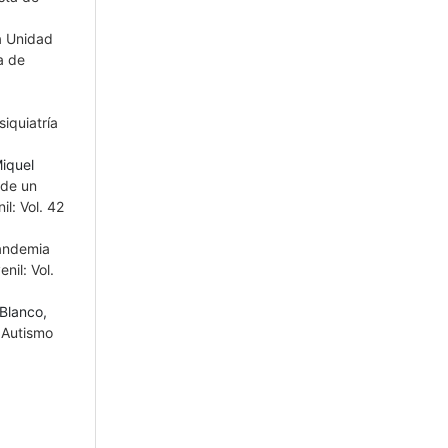
a Unidad
a de
iquiatría
Miquel
 de un
il: Vol. 42
pandemia
nil: Vol.
Blanco,
 Autismo