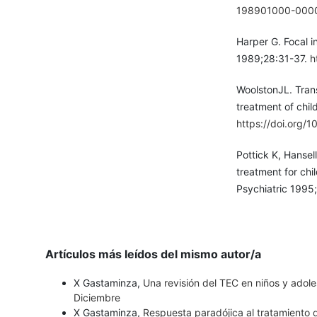
198901000-000
Harper G. Focal i
1989;28:31-37.
h
WoolstonJL. Trans
treatment of chil
https://doi.org
Pottick K, Hansel
treatment for chi
Psychiatric 199
Artículos más leídos del mismo autor/a
X Gastaminza,
Una revisión del TEC en niños y adol
Diciembre
X Gastaminza,
Respuesta paradójica al tratamiento 