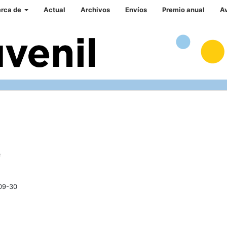
rca de
Actual
Archivos
Envíos
Premio anual
A
e
09-30