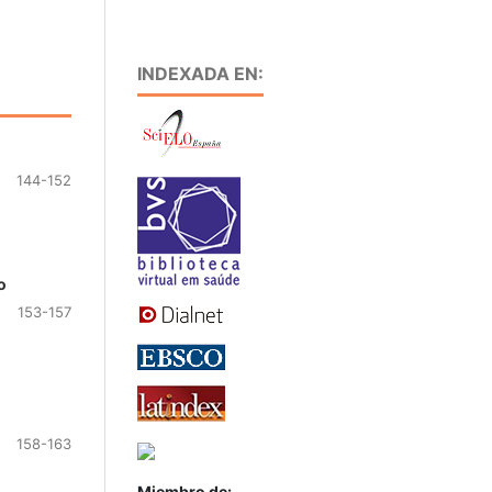
INDEXADA EN:
144-152
o
153-157
158-163
Miembro de: