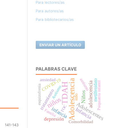
Para lectores/as
Para autores/as
Para bibliotecarios/as
ENVIAR UN ARTÍCULO
PALABRAS CLAVE
autismo
COVID-19
ansiedad
Adolescencia
metilfenidato
Psiquiatría infantil
adolescencia
TDAH
esquizofrenia
Autismo
tratamiento
Niños
niño
niños
Adolescentes
TOC
infancia
Infancia
Familia
depresión
Comorbilidad
141-143