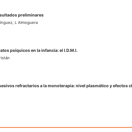
esultados preliminares
ínguez, L Almoguera
tos psíquicos en la infancia: el I.D.M.I.
istán
ivos refractarios a la monoterapia: nivel plasmático y efectos c