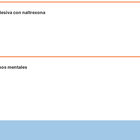
lesiva con naltrexona
rnos mentales