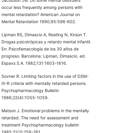
Jacobson JW. Do some mental disorders
occur less frequently among persons with
mental retardation? American Journal on
Mental Retardation 1990;95:596-602.
Lipman RS, Dimascio A, Reatlng N, Kirson T.
Drogas psicotrópicas y retardo mental infantil.
En: Psicofamacología de los 30 años de
progreso. Barcelona: Lipman, Dimascio. ed.
Espaxs S.A. 1982;131:1603-1616.
Sovner R. Limiting factors in the use of DSM-
III-R criteria with mentally retarded persons.
Psychopharmacology Bulletin
1986;22(4):1O55-1O59.
Matson J. Emotional problems in the mentally
retarded: The need for assessment and
treatment Psychopharmacology bulletin
1985;21(2):258-261.