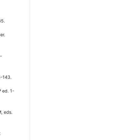
85.
er.
-
6-143.
 ed. 1-
, eds.
t