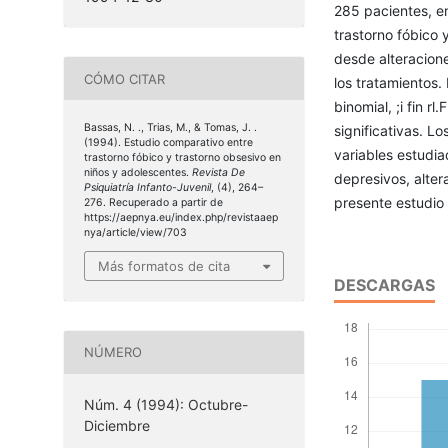
285 pacientes, en
trastorno fóbico 
desde alteracione
CÓMO CITAR
los tratamientos.
binomial, ;i fin rl
Bassas, N. ., Trias, M., & Tomas, J. .
significativas. L
(1994). Estudio comparativo entre
variables estudia
trastorno fóbico y trastorno obsesivo en
niños y adolescentes.
Revista De
depresivos, altera
Psiquiatría Infanto-Juvenil
, (4), 264–
presente estudio 
276. Recuperado a partir de
https://aepnya.eu/index.php/revistaaep
nya/article/view/703
Más formatos de cita
DESCARGAS
NÚMERO
Núm. 4 (1994): Octubre-
Diciembre