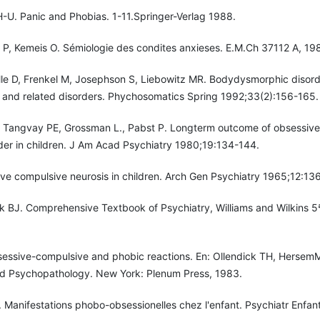
-U. Panic and Phobias. 1-11.Springer-Verlag 1988.
P, Kemeis O. Sémiologie des condites anxieses. E.M.Ch 37112 A, 19
ille D, Frenkel M, Josephson S, Liebowitz MR. Bodydysmorphic disord
s and related disorders. Phychosomatics Spring 1992;33(2):156-165.
, Tangvay PE, Grossman L., Pabst P. Longterm outcome of obsessive
der in children. J Am Acad Psychiatry 1980;19:134-144.
ve compulsive neurosis in children. Arch Gen Psychiatry 1965;12:13
k BJ. Comprehensive Textbook of Psychiatry, Williams and Wilkins 5ª
ssive-compulsive and phobic reactions. En: Ollendick TH, HersemM
d Psychopathology. New York: Plenum Press, 1983.
. Manifestations phobo-obsessionelles chez l'enfant. Psychiatr Enfan