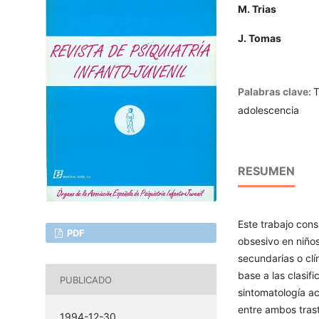
M. Trias
J. Tomas
Palabras clave:
T
adolescencia
RESUMEN
Este trabajo cons
PDF
obsesivo en niños
secundarias o clí
base a las clasifi
PUBLICADO
sintomatología ac
entre ambos trast
1994-12-30