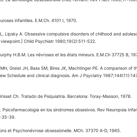
roses infantiles. E.M.Ch. 4101 I, 1970.
JL, Lipsky A. Obsessive compulsive disorders of chilhood and adoles
 viewpoint.] Child Psychiatr 1980;19(2):511-522.
Murphy H.B.M. Les névroses et les états mineurs. E.M.Ch 37725 B, 19
MH, Greist JH, Bass SM, Bires JK, Machtinger PE. A comparison of t
iew Schedule and clinical diagnosis. Am J Psyciatry 1987;144(11):14
Brisset Ch. Tratado de Psiquiatria. Barcelona: Toray-Masson, 1978.
. Psicofarmacologia en los sindromes obsesivos. Rev Neuropsia Infa
):35-39.
ons et Psychonévrose obsessionelle. MCh. 37370 A-D, 1965.