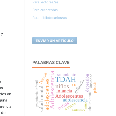
Para lectores/as
Para autores/as
Para bibliotecarios/as
 y
ENVIAR UN ARTÍCULO
PALABRAS CLAVE
Adolescencia
Psicosis
tratamiento
ansiedad
depresión
TDAH
infancia
adolescentes
o
psiquiatría infantil
psicosis
niños
TOC
salud mental
as
Infancia
adolescente
ados en
Adolescentes
adolescencia
lguna
Niños
autismo
niño
erencial
Autismo
l de