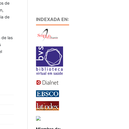
os de
n,
cia de
INDEXADA EN:
 de las
s
el
Miembro de: