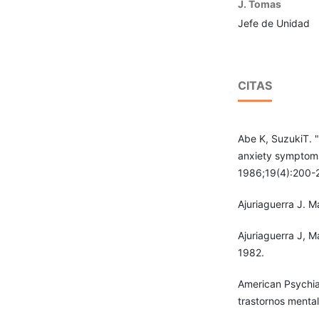
J. Tomas
Jefe de Unidad
CITAS
Abe K, SuzukiT. 
anxiety symptoms,
1986;19(4):200-
Ajuriaguerra J. M
Ajuriaguerra J, M
1982.
American Psychiat
trastornos menta