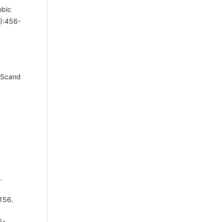
obic
1):456-
r Scand
.
-156.
5-