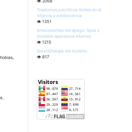
2068
Trastornos psicóticos límites en la
infancia y adolescencia
1351
Antecedentes del apego, tipos y
modelos operativos internos
1215
Neurobiología del Autismo
817
hobias,
a,