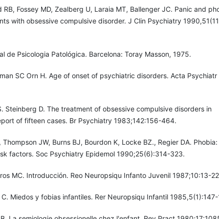
d RB, Fossey MD, Zealberg U, Laraia MT, Ballenger JC. Panic and ph
ents with obsessive compulsive disorder. J Clin Psychiatry 1990,51(1
al de Psicologia Patológica. Barcelona: Toray Masson, 1975.
an SC Orn H. Age of onset of psychiatric disorders. Acta Psychiat
.
 S. Steinberg D. The treatment of obsessive compulsive disorders in
port of fifteen cases. Br Psychiatry 1983;142:156-464.
 Thompson JW, Burns BJ, Bourdon K, Locke BZ., Regier DA. Phobia:
isk factors. Soc Psychiatry Epidemol 1990;25(6):314-323.
eros MC. Introducción. Reo Neuropsiqu Infanto Juvenil 1987;10:13-22
C. Miedos y fobias infantiles. Rer Neuropsiqu Infantil 1985,5(1):147
. La semiologie obsessionelle chez l'enfant. Rev Pract 1980;17:108