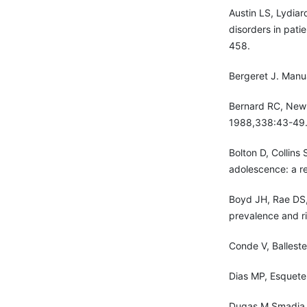
Austin LS, Lydiar
disorders in pati
458.
Bergeret J. Manu
Bernard RC, Newm
1988,338:43-49
Bolton D, Collins
adolescence: a re
Boyd JH, Rae DS,
prevalence and r
Conde V, Ballest
Dias MP, Esquete 
Dugas M Smadja B