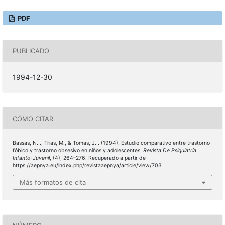
PDF
PUBLICADO
1994-12-30
CÓMO CITAR
Bassas, N. ., Trias, M., & Tomas, J. . (1994). Estudio comparativo entre trastorno
fóbico y trastorno obsesivo en niños y adolescentes.
Revista De Psiquiatría
Infanto-Juvenil
, (4), 264–276. Recuperado a partir de
https://aepnya.eu/index.php/revistaaepnya/article/view/703
Más formatos de cita