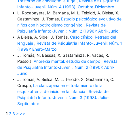
Trastorno de conducta: la fuga
,
Revista de Psiquiatría
Infanto-Juvenil: Núm. 4 (1998): Octubre-Diciembre
L. Rocabayera, M. Bargada, M. L. Teixidó, A. Bielsa, X.
Gastaminza, J. Tomas,
Estudio psicológico evolutivo de
niños con hipotiroidismo congénito
,
Revista de
Psiquiatría Infanto-Juvenil: Núm. 2 (1996): Abril-Junio
A Bielsa, A. Sibel, J. Tomás,
Caso clínico: Retraso del
lenguaje
,
Revista de Psiquiatría Infanto-Juvenil: Núm. 1
(1999): Enero-Marzo
J. Tomás, N. Bassas, X. Gastaminza, R. Vacas, R.
Passols,
Anorexia mental: estudio de campo
,
Revista
de Psiquiatría Infanto-Juvenil: Núm. 2 (1990): Abril-
Junio
J. Tomás, A. Bielsa, M. L. Teixido, X. Gastaminza, C.
Crespo,
La olanzapina en el tratamiento de la
esquizofrenia de inicio en la infancia
,
Revista de
Psiquiatría Infanto-Juvenil: Núm. 3 (1998): Julio-
Septiembre
1
2
3
>
>>