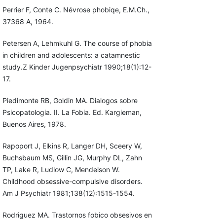
Perrier F, Conte C. Névrose phobiqe, E.M.Ch.,
37368 A, 1964.
Petersen A, Lehmkuhl G. The course of phobia
in children and adolescents: a catamnestic
study.Z Kinder Jugenpsychiatr 1990;18(1):12-
17.
Piedimonte RB, Goldin MA. Dialogos sobre
Psicopatologia. II. La Fobia. Ed. Kargieman,
Buenos Aires, 1978.
Rapoport J, Elkins R, Langer DH, Sceery W,
Buchsbaum MS, Gillin JG, Murphy DL, Zahn
TP, Lake R, Ludlow C, Mendelson W.
Childhood obsessive-compulsive disorders.
Am J Psychiatr 1981;138(12):1515-1554.
Rodriguez MA. Trastornos fobico obsesivos en