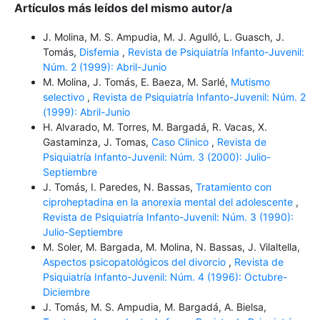
Artículos más leídos del mismo autor/a
J. Molina, M. S. Ampudia, M. J. Agulló, L. Guasch, J.
Tomás,
Disfemia
,
Revista de Psiquiatría Infanto-Juvenil:
Núm. 2 (1999): Abril-Junio
M. Molina, J. Tomás, E. Baeza, M. Sarlé,
Mutismo
selectivo
,
Revista de Psiquiatría Infanto-Juvenil: Núm. 2
(1999): Abril-Junio
H. Alvarado, M. Torres, M. Bargadá, R. Vacas, X.
Gastaminza, J. Tomas,
Caso Clinico
,
Revista de
Psiquiatría Infanto-Juvenil: Núm. 3 (2000): Julio-
Septiembre
J. Tomás, I. Paredes, N. Bassas,
Tratamiento con
ciproheptadina en la anorexia mental del adolescente
,
Revista de Psiquiatría Infanto-Juvenil: Núm. 3 (1990):
Julio-Septiembre
M. Soler, M. Bargada, M. Molina, N. Bassas, J. Vilaltella,
Aspectos psicopatológicos del divorcio
,
Revista de
Psiquiatría Infanto-Juvenil: Núm. 4 (1996): Octubre-
Diciembre
J. Tomás, M. S. Ampudia, M. Bargadá, A. Bielsa,