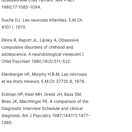
1980;17:1085-1094.
Duche DJ. Les neuroses infantiles. E.M.Ch.
4101 I, 1970.
Elkins R, Raport JL, Lipsky A. Obsessive
compulsive disorders of chilhood and
adolescence. A neurobiological viewpoint.]
Child Psychiatr 1980;19(2):511-522.
Ellenberger HF, Murphy H.B.M. Les névroses
et les états mineurs. E.M.Ch 37725 B, 1978.
Erdman HP, Klein MH, Greist JH, Bass SM,
Bires JK, Machtinger PE. A comparison of the
Diagnostic Interview Schedule and clinical
diagnosis. Am J Psyciatry 1987;144(11):1477-
1480.