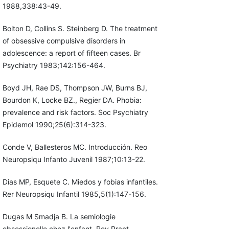
1988,338:43-49.
Bolton D, Collins S. Steinberg D. The treatment
of obsessive compulsive disorders in
adolescence: a report of fifteen cases. Br
Psychiatry 1983;142:156-464.
Boyd JH, Rae DS, Thompson JW, Burns BJ,
Bourdon K, Locke BZ., Regier DA. Phobia:
prevalence and risk factors. Soc Psychiatry
Epidemol 1990;25(6):314-323.
Conde V, Ballesteros MC. Introducción. Reo
Neuropsiqu Infanto Juvenil 1987;10:13-22.
Dias MP, Esquete C. Miedos y fobias infantiles.
Rer Neuropsiqu Infantil 1985,5(1):147-156.
Dugas M Smadja B. La semiologie
obsessionelle chez l'enfant. Rev Pract