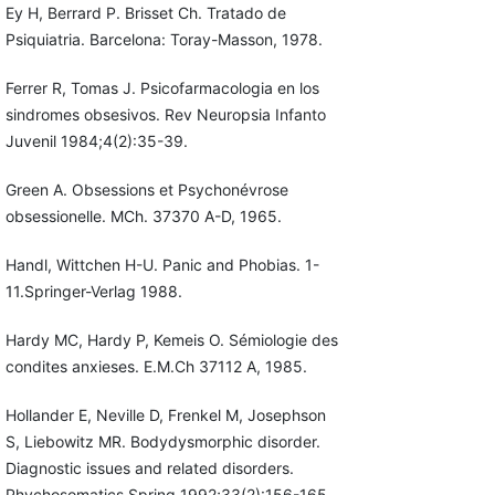
Ey H, Berrard P. Brisset Ch. Tratado de
Psiquiatria. Barcelona: Toray-Masson, 1978.
Ferrer R, Tomas J. Psicofarmacologia en los
sindromes obsesivos. Rev Neuropsia Infanto
Juvenil 1984;4(2):35-39.
Green A. Obsessions et Psychonévrose
obsessionelle. MCh. 37370 A-D, 1965.
Handl, Wittchen H-U. Panic and Phobias. 1-
11.Springer-Verlag 1988.
Hardy MC, Hardy P, Kemeis O. Sémiologie des
condites anxieses. E.M.Ch 37112 A, 1985.
Hollander E, Neville D, Frenkel M, Josephson
S, Liebowitz MR. Bodydysmorphic disorder.
Diagnostic issues and related disorders.
Phychosomatics Spring 1992;33(2):156-165.