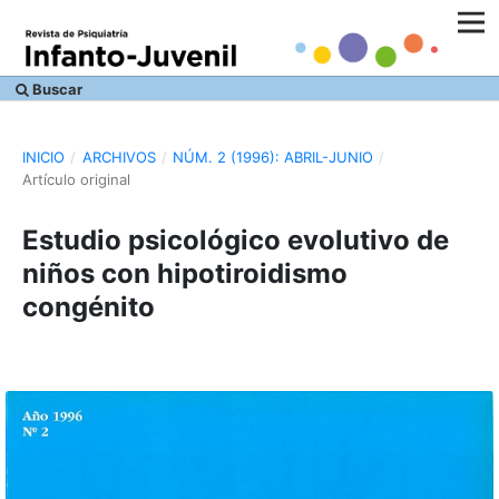
Buscar
INICIO
/
ARCHIVOS
/
NÚM. 2 (1996): ABRIL-JUNIO
/
Artículo original
Estudio psicológico evolutivo de
niños con hipotiroidismo
congénito