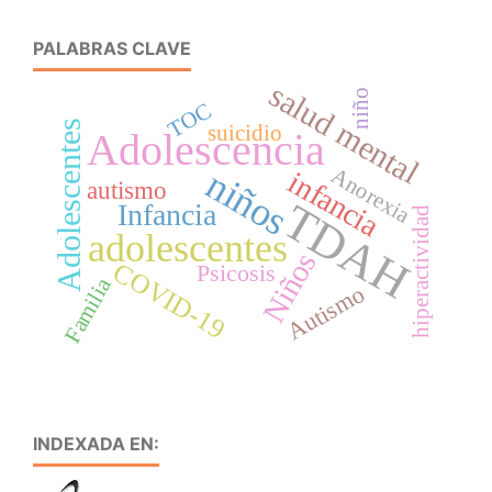
PALABRAS CLAVE
salud mental
niño
TOC
Adolescentes
suicidio
Adolescencia
niños
Anorexia
infancia
autismo
TDAH
Infancia
hiperactividad
adolescentes
Niños
COVID-19
Psicosis
Familia
Autismo
INDEXADA EN: