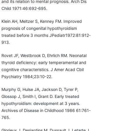
and its relation to mental prognosis. Arch Dis
Child 1971:46:692-695.
Klein AH, Meltzer S, Kenney FM. Improved
prognosis of congenital hypothyroidism
treated before 3 months JPediatr1972:81:912-
913.
Rovet JF, Westbrook D, Ehrlich RM. Neonatal
thyroid deficiency: early temperamental and
cognitive characteristics. J Amer Acad Cbil
Psychiatry 1984;23:10-22.
Murphy G, Hulse JA, Jackson D, Tyrer P,
Glossop J, Smith I, Grant D. Early treated
hypothyroidism: development at 3 years.
Archives of Disease in Childhood 1986 61:761-
765.
Glorieux J, Desjardins M, Dussault J, Letarte J.