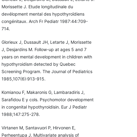
Morissette J. Etude longitudinale du
devélopment mental des hypothyroïdiens
congénitaux. Arch Fr Pediatr 1987:44:709-
714.
Glorieux J, Dussault JH, Letarte J, Morissette
J, Desjardins M. Follow-up at ages 5 and 7
years on mental development in children with
hypothyroidism detected by Quebec
Screening Program. The Journal of Pediatrics
1985,107(6):913-915.
Komianou F, Makaronis G, Lambaradiris J,
Sarafidou E y cols. Psychomotor development
in congenital hypothyroidisin. Eur J Pediatr
1988;147:275-278.
Virtanen M, Santavuori P, Hirvonen E,
Perheentupa J. Multivariate analysis of