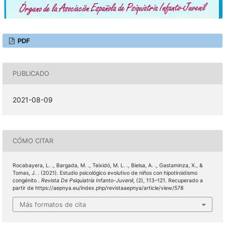
PDF
PUBLICADO
2021-08-09
CÓMO CITAR
Rocabayera, L. ., Bargada, M. ., Teixidó, M. L. ., Bielsa, A. ., Gastaminza, X., &
Tomas, J. . (2021). Estudio psicológico evolutivo de niños con hipotiroidismo
congénito .
Revista De Psiquiatría Infanto-Juvenil
, (2), 113–121. Recuperado a
partir de https://aepnya.eu/index.php/revistaaepnya/article/view/578
Más formatos de cita