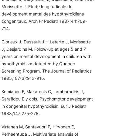
Morissette J. Etude longitudinale du
devélopment mental des hypothyroïdiens
congénitaux. Arch Fr Pediatr 1987:44:709-
714.
Glorieux J, Dussault JH, Letarte J, Morissette
J, Desjardins M. Follow-up at ages 5 and 7
years on mental development in children with
hypothyroidism detected by Quebec
Screening Program. The Journal of Pediatrics
1985,107(6):913-915.
Komianou F, Makaronis G, Lambaradiris J,
Sarafidou E y cols. Psychomotor development
in congenital hypothyroidisin. Eur J Pediatr
1988;147:275-278.
Virtanen M, Santavuori P, Hirvonen E,
Perheentupa J. Multivariate analysis of