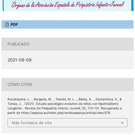
PDF
PUBLICADO
2021-08-09
CÓMO CITAR
Rocabayera, L. ., Bargada, M. ., Teixidó, M. L. ., Bielsa, A. ., Gastaminza, X., &
Tomas, J. . (2021). Estudio psicológico evolutivo de niños con hipotiroidismo
congénito .
Revista De Psiquiatría Infanto-Juvenil
, (2), 113–121. Recuperado a
partir de https://aepnya.eu/index.php/revistaaepnya/article/view/578
Más formatos de cita