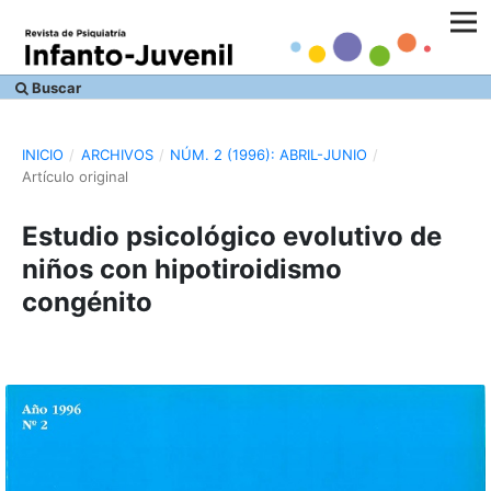
Buscar
INICIO
/
ARCHIVOS
/
NÚM. 2 (1996): ABRIL-JUNIO
/
Artículo original
Estudio psicológico evolutivo de
niños con hipotiroidismo
congénito