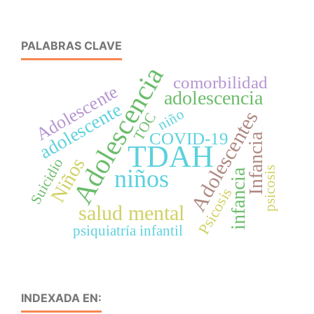
PALABRAS CLAVE
Adolescencia
comorbilidad
Adolescente
adolescencia
adolescente
niño
Adolescentes
TOC
COVID-19
Infancia
TDAH
Niños
Suicidio
psicosis
niños
infancia
Psicosis
salud mental
psiquiatría infantil
INDEXADA EN: