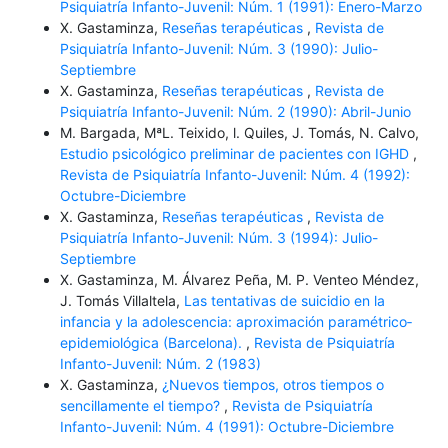
Psiquiatría Infanto-Juvenil: Núm. 1 (1991): Enero-Marzo
X. Gastaminza,
Reseñas terapéuticas
,
Revista de
Psiquiatría Infanto-Juvenil: Núm. 3 (1990): Julio-
Septiembre
X. Gastaminza,
Reseñas terapéuticas
,
Revista de
Psiquiatría Infanto-Juvenil: Núm. 2 (1990): Abril-Junio
M. Bargada, MªL. Teixido, l. Quiles, J. Tomás, N. Calvo,
Estudio psicológico preliminar de pacientes con IGHD
,
Revista de Psiquiatría Infanto-Juvenil: Núm. 4 (1992):
Octubre-Diciembre
X. Gastaminza,
Reseñas terapéuticas
,
Revista de
Psiquiatría Infanto-Juvenil: Núm. 3 (1994): Julio-
Septiembre
X. Gastaminza, M. Álvarez Peña, M. P. Venteo Méndez,
J. Tomás Villaltela,
Las tentativas de suicidio en la
infancia y la adolescencia: aproximación paramétrico­
epidemiológica (Barcelona).
,
Revista de Psiquiatría
Infanto-Juvenil: Núm. 2 (1983)
X. Gastaminza,
¿Nuevos tiempos, otros tiempos o
sencillamente el tiempo?
,
Revista de Psiquiatría
Infanto-Juvenil: Núm. 4 (1991): Octubre-Diciembre