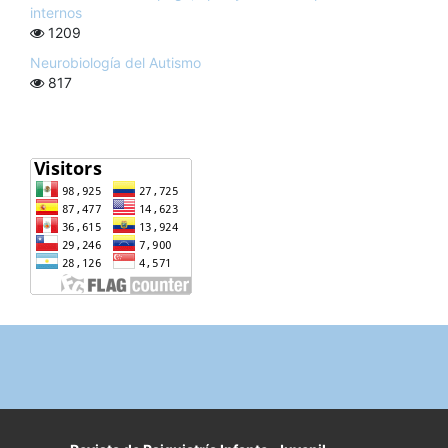
internos
1209
Neurobiología del Autismo
817