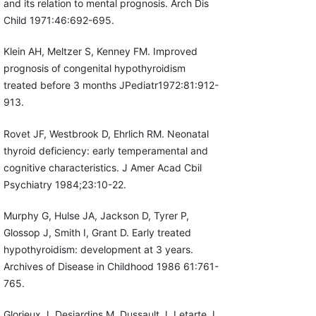
and its relation to mental prognosis. Arch Dis
Child 1971:46:692-695.
Klein AH, Meltzer S, Kenney FM. Improved
prognosis of congenital hypothyroidism
treated before 3 months JPediatr1972:81:912-
913.
Rovet JF, Westbrook D, Ehrlich RM. Neonatal
thyroid deficiency: early temperamental and
cognitive characteristics. J Amer Acad Cbil
Psychiatry 1984;23:10-22.
Murphy G, Hulse JA, Jackson D, Tyrer P,
Glossop J, Smith I, Grant D. Early treated
hypothyroidism: development at 3 years.
Archives of Disease in Childhood 1986 61:761-
765.
Glorieux J, Desjardins M, Dussault J, Letarte J.