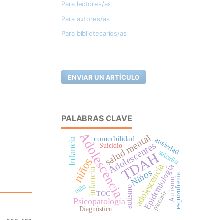
Para lectores/as
Para autores/as
Para bibliotecarios/as
ENVIAR UN ARTÍCULO
PALABRAS CLAVE
Adolescencia
salud mental
comorbilidad
Infancia
ansiedad
Adolescentes
Suicidio
suicidio
TDAH
niños
adolescencia
Epidemiología
infancia
Niños
esquizofrenia
Autismo
niño
autismo
psicosis
TOC
Psicopatología
Diagnóstico