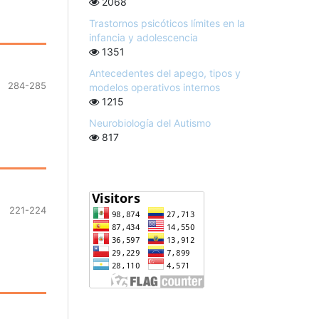
2068
Trastornos psicóticos límites en la
infancia y adolescencia
1351
Antecedentes del apego, tipos y
284-285
modelos operativos internos
1215
Neurobiología del Autismo
817
221-224