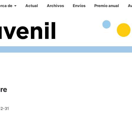
rca de
Actual
Archivos
Envíos
Premio anual
A
re
12-31