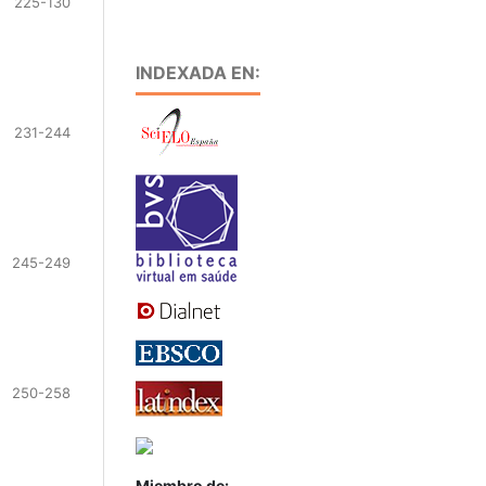
225-130
INDEXADA EN:
231-244
245-249
250-258
Miembro de: