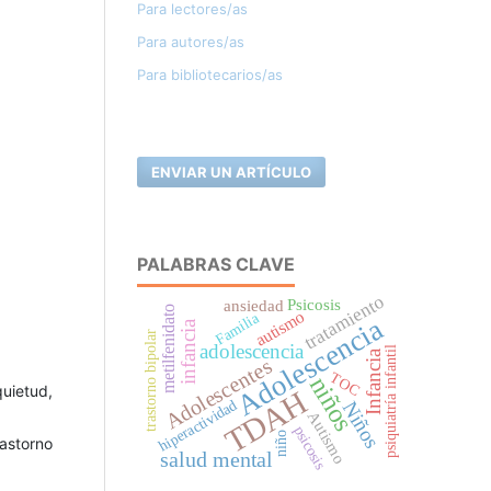
Para lectores/as
Para autores/as
Para bibliotecarios/as
ENVIAR UN ARTÍCULO
PALABRAS CLAVE
tratamiento
Psicosis
ansiedad
metilfenidato
autismo
Familia
Adolescencia
infancia
trastorno bipolar
adolescencia
psiquiatría infantil
Infancia
Adolescentes
TOC
niños
quietud,
TDAH
hiperactividad
Niños
Autismo
psicosis
niño
rastorno
salud mental