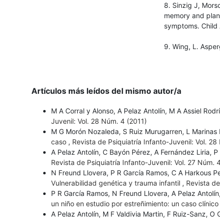
8. Sinzig J, Mors
memory and plann
symptoms. Child 
9. Wing, L. Asper
Artículos más leídos del mismo autor/a
M A Corral y Alonso, A Pelaz Antolín, M A Assiel Rod
Juvenil: Vol. 28 Núm. 4 (2011)
M G Morón Nozaleda, S Ruiz Murugarren, L Marinas N
caso
,
Revista de Psiquiatría Infanto-Juvenil: Vol. 28
A Pelaz Antolín, C Bayón Pérez, A Fernández Liria,
Revista de Psiquiatría Infanto-Juvenil: Vol. 27 Núm. 
N Freund Llovera, P R García Ramos, C A Harkous Pe
Vulnerabilidad genética y trauma infantil
,
Revista de
P R García Ramos, N Freund Llovera, A Pelaz Antolí
un niño en estudio por estreñimiento: un caso clínic
A Pelaz Antolín, M F Valdivia Martin, F Ruiz-Sanz,