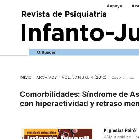
Aepnya
Ace
Buscar
INICIO
/
ARCHIVOS
/
VOL. 27 NÚM. 4 (2010)
/
Caso clínico
Comorbilidades: Síndrome de Asp
con hiperactividad y retraso men
P Iglesias Peiró
CSM Alcalá de He