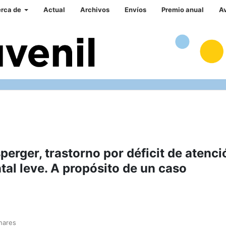
rca de
Actual
Archivos
Envíos
Premio anual
A
erger, trastorno por déficit de atenci
tal leve. A propósito de un caso
nares