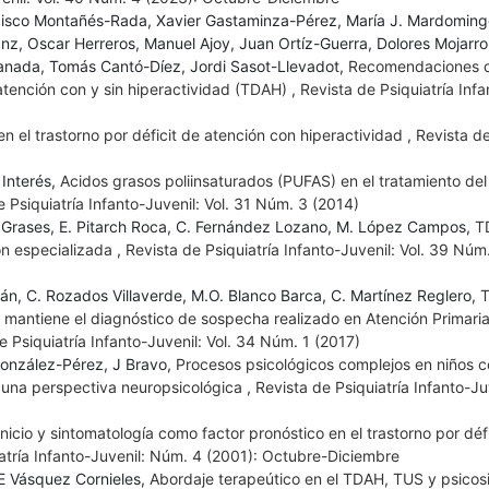
ncisco Montañés-Rada, Xavier Gastaminza-Pérez, María J. Mardomin
z, Oscar Herreros, Manuel Ajoy, Juan Ortíz-Guerra, Dolores Mojarro
Granada, Tomás Cantó-Díez, Jordi Sasot-Llevadot,
Recomendaciones d
 atención con y sin hiperactividad (TDAH)
,
Revista de Psiquiatría Infa
n el trastorno por déficit de atención con hiperactividad
,
Revista d
Interés,
Acidos grasos poliinsaturados (PUFAS) en el tratamiento del 
e Psiquiatría Infanto-Juvenil: Vol. 31 Núm. 3 (2014)
 Grases, E. Pitarch Roca, C. Fernández Lozano, M. López Campos,
T
ión especializada
,
Revista de Psiquiatría Infanto-Juvenil: Vol. 39 Núm.
juán, C. Rozados Villaverde, M.O. Blanco Barca, C. Martínez Reglero,
T
e mantiene el diagnóstico de sospecha realizado en Atención Primaria
e Psiquiatría Infanto-Juvenil: Vol. 34 Núm. 1 (2017)
González-Pérez, J Bravo,
Procesos psicológicos complejos en niños c
d: una perspectiva neuropsicológica
,
Revista de Psiquiatría Infanto-Juv
nicio y sintomatología como factor pronóstico en el trastor­no por déf
atría Infanto-Juvenil: Núm. 4 (2001): Octubre-Diciembre
 E Vásquez Cornieles,
Abordaje terapeútico en el TDAH, TUS y psicos