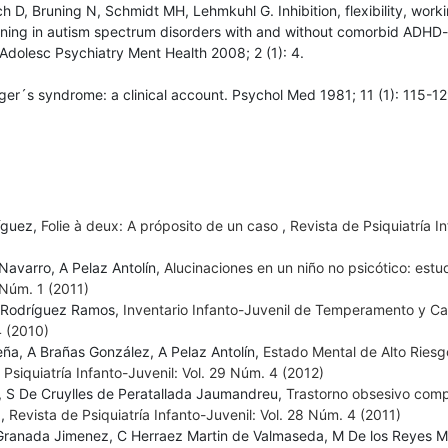
ch D, Bruning N, Schmidt MH, Lehmkuhl G. Inhibition, flexibility, work
ing in autism spectrum disorders with and without comorbid ADHD-
Adolesc Psychiatry Ment Health 2008; 2 (1): 4.
ger´s syndrome: a clinical account. Psychol Med 1981; 11 (1): 115-12
ríguez,
Folie à deux: A próposito de un caso
,
Revista de Psiquiatría I
avarro, A Pelaz Antolín,
Alucinaciones en un niño no psicótico: estu
 Núm. 1 (2011)
 P Rodríguez Ramos,
Inventario Infanto-Juvenil de Temperamento y C
4 (2010)
ña, A Brañas González, A Pelaz Antolín,
Estado Mental de Alto Riesg
 Psiquiatría Infanto-Juvenil: Vol. 29 Núm. 4 (2012)
n, S De Cruylles de Peratallada Jaumandreu,
Trastorno obsesivo comp
o
,
Revista de Psiquiatría Infanto-Juvenil: Vol. 28 Núm. 4 (2011)
 O Granada Jimenez, C Herraez Martin de Valmaseda, M De los Reyes 