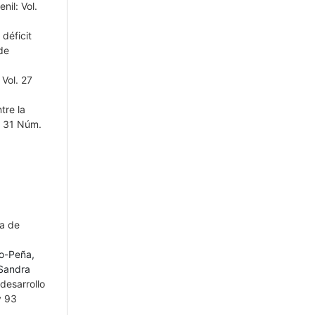
nil: Vol.
déficit
de
 Vol. 27
tre la
l. 31 Núm.
a de
go-Peña,
 Sandra
desarrollo
y 93