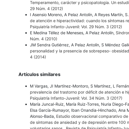
Temperamento, carácter y psicopatologia. Un estudi
29 Núm. 4 (2012)
I Asensio Moreno, A Pelaz Antolín, A Reyes Martín, 
de atención e hiperactividad: cuando los síntomas r
Psiquiatría Infanto-Juvenil: Vol. 29 Núm. 3 (2012)
E Medina Téllez de Meneses, A Pelaz Antolín,
Síndro
Núm. 4 (2010)
JM Sendra Gutiérrez, A Pelaz Antolín, S Méndez Ga
personalidad y la presencia de sobrepeso- obesida
4 (2014)
Artículos similares
M Vargas, JI Martínez-Montoro, S Martínez, L Fern
prevalencia del trastorno por déficit de atención e 
Psiquiatría Infanto-Juvenil: Vol. 34 Núm. 3 (2017)
María Juncal-Ruiz, María Ruiz-Torres, Nuria Diego-
Elsa García-Rumayor, Iban Onandia-Hinchado, Ana M
Alonso-Bada,
Estudio observacional comparativo de 
de síntomas de ansiedad y de depresión entre 100 n
voluntarios sanos
,
Revista de Psiquiatría Infanto-Ju