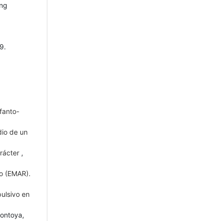
ing
9.
nfanto-
dio de un
arácter
,
o (EMAR).
ulsivo en
Montoya,