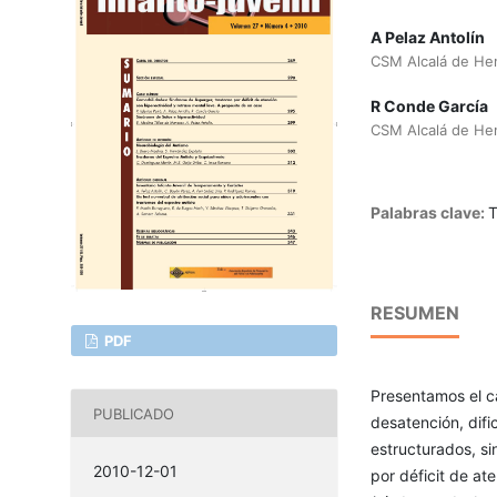
A Pelaz Antolín
CSM Alcalá de He
R Conde García
CSM Alcalá de He
Palabras clave:
RESUMEN
PDF
Presentamos el ca
PUBLICADO
desatención, difi
estructurados, si
2010-12-01
por déficit de at