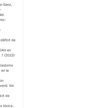
go-Sanz,
-
el
nto-
e
déficit de
DAH en
 1 (2022):
rastorno
 en la
on
enil: Vol.
icit de
is tóxica
,