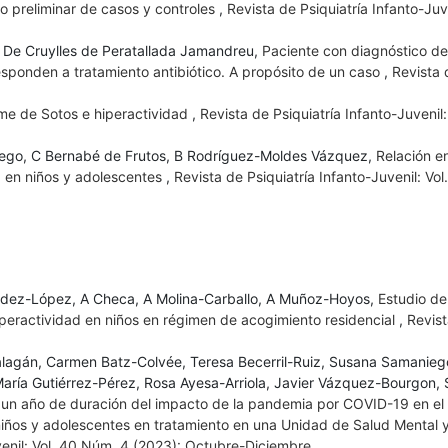
o preliminar de casos y controles
,
Revista de Psiquiatría Infanto-Juve
S. De Cruylles de Peratallada Jamandreu,
Paciente con diagnóstico de 
esponden a tratamiento antibiótico. A propósito de un caso
,
Revista 
me de Sotos e hiperactividad
,
Revista de Psiquiatría Infanto-Juvenil:
llego, C Bernabé de Frutos, B Rodríguez-Moldes Vázquez,
Relación en
d en niños y adolescentes
,
Revista de Psiquiatría Infanto-Juvenil: Vo
ández-López, A Checa, A Molina-Carballo, A Muñoz-Hoyos,
Estudio de
hiperactividad en niños en régimen de acogimiento residencial
,
Revist
Falagán, Carmen Batz-Colvée, Teresa Becerril-Ruiz, Susana Samanie
aría Gutiérrez-Pérez, Rosa Ayesa-Arriola, Javier Vázquez-Bourgon,
un año de duración del impacto de la pandemia por COVID-19 en el 
iños y adolescentes en tratamiento en una Unidad de Salud Mental 
venil: Vol. 40 Núm. 4 (2023): Octubre-Diciembre