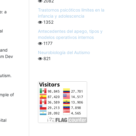
2082
Trastornos psicóticos límites en la
e: a
infancia y adolescencia
1352
al
Antecedentes del apego, tipos y
modelos operativos internos
1177
 and
Neurobiología del Autismo
ism Dev
821
utism.
mple of
ital