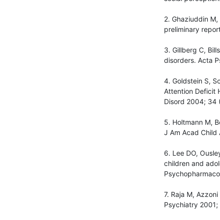
2. Ghaziuddin M,
preliminary report
3. Gillberg C, Bi
disorders. Acta 
4. Goldstein S, 
Attention Deficit
Disord 2004; 34 
5. Holtmann M, B
J Am Acad Child 
6. Lee DO, Ousley
children and ado
Psychopharmacol 
7. Raja M, Azzoni
Psychiatry 2001;