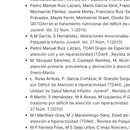
Pedro Manuel Ruiz-Lázaro, Marta Garcia-Giral, Fra
Montserrat Pàmias, Jaume Morey, Francisco Ruiz-San
Práxedes, Mayte Ferrin, Montserrat Graell, Olvido 
GEITDAH en el tratamiento nutricional del déficit de
Juvenil: Vol. 32 Núm. 1 (2015)
A M García, S Hernández,
Alteraciones emocionales e
Psiquiatría Infanto-Juvenil: Vol. 27 Núm. 1 (2010)
Pedro Manuel Ruiz-Lázaro, TDAH Grupo de Especial 
atención con y sin hiperactividad (TDAH)
,
Revista d
M. Vázquez Sánchez, S. Castejón Ramírez, M. Alcón
atención primaria: prevalencia y derivación a atenc
Enero-Marzo
L. Rivas Arribas, P. García Cortázar, B. Grandío San
por Déficit de Atención e Hiperactividad (TDAH), ¿s
Unidad de Salud Mental Infanto- Juvenil?
,
Revista d
R Martín, S Hernández, M Á Alonso, M Izquierdo, P 
trastorno por déficit de atención con hiperactivida
27 Núm. 1 (2010)
M I Martínez-Gras, M J Mardomingo-Sanz,
Edad de i
atención e hiperac­tividad (TDAH)
,
Revista de Psiqui
M P Ferreira Frías, M S Geijo Uribe, C Imaz Roncero,