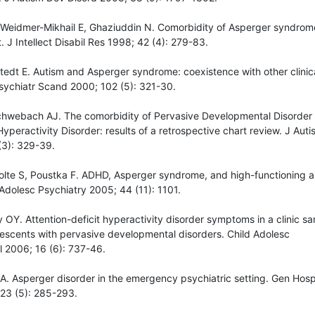
 Weidmer-Mikhail E, Ghaziuddin N. Comorbidity of Asperger syndrom
. J Intellect Disabil Res 1998; 42 (4): 279-83.
llstedt E. Autism and Asperger syndrome: coexistence with other clinic
Psychiatr Scand 2000; 102 (5): 321-30.
Schwebach AJ. The comorbidity of Pervasive Developmental Disorder
 Hyperactivity Disorder: results of a retrospective chart review. J Aut
(3): 329-39.
olte S, Poustka F. ADHD, Asperger syndrome, and high-functioning a
Adolesc Psychiatry 2005; 44 (11): 1101.
 OY. Attention-deficit hyperactivity disorder symptoms in a clinic sa
lescents with pervasive developmental disorders. Child Adolesc
2006; 16 (6): 737-46.
 A. Asperger disorder in the emergency psychiatric setting. Gen Hosp
 23 (5): 285-293.