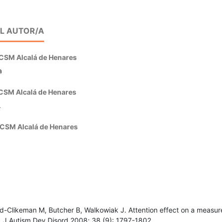
EL AUTOR/A
CSM Alcalá de Henares
a
CSM Alcalá de Henares
.
CSM Alcalá de Henares
d-Clikeman M, Butcher B, Walkowiak J. Attention effect on a measur
. J Autism Dev Disord 2008; 38 (9): 1797-1802.