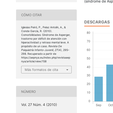
(síndrome de Asp
CÓMO CITAR
DESCARGAS
Iglesias Peiró, P., Pelaz Antolín, A., &
Conde García, R. (2010).
Comorbilidades: Síndrome de Asperger,
trastorno por déficit de atención con
hiperactividad y retraso mental leve. A
propósito de un caso.
Revista De
Psiquiatría Infanto-Juvenil
,
27
(4), 295–
298. Recuperado a partir de
https://aepnya.eu/index.php/revistaaep
nya/article/view/158
Más formatos de cita
NÚMERO
Vol. 27 Núm. 4 (2010)