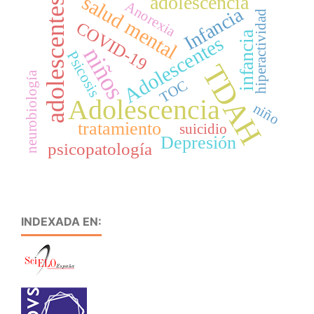
salud mental
adolescencia
adolescentes
Anorexia
Infancia
hiperactividad
COVID-19
infancia
Adolescentes
niños
Psicosis
TDAH
neurobiología
TOC
Adolescencia
niño
tratamiento
suicidio
Depresión
psicopatología
INDEXADA EN: