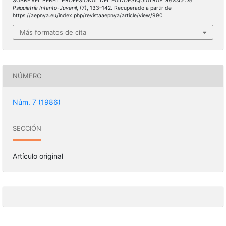
SOBRE «EL PERFIL PROFESIONAL DEL PAIDOPSIQUIATRA».
Revista De
Psiquiatría Infanto-Juvenil
, (7), 133–142. Recuperado a partir de
https://aepnya.eu/index.php/revistaaepnya/article/view/990
Más formatos de cita
NÚMERO
Núm. 7 (1986)
SECCIÓN
Artículo original