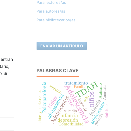
Para lectores/as
Para autores/as
Para bibliotecarios/as
ENVIAR UN ARTÍCULO
uentran
tario,
PALABRAS CLAVE
? Si
TDAH
tratamiento
Psicopatología
Adolescencia
autismo
Autismo
Anorexia
Familia
niños y adolescentes
niños
adolescencia
Adolescentes
niño
Niños
Psicosis
Infancia
TOC
adolescente
Suicidio
suicidio
infancia
psicosis
depresión
Comorbilidad