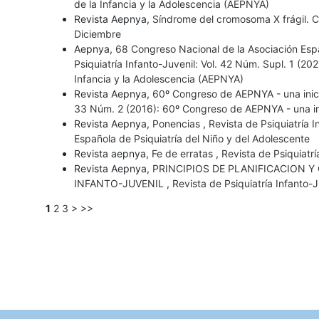
de la Infancia y la Adolescencia (AEPNYA)
Revista Aepnya,
Síndrome del cromosoma X frágil. C
Diciembre
Aepnya,
68 Congreso Nacional de la Asociación Espa
Psiquiatría Infanto-Juvenil: Vol. 42 Núm. Supl. 1 (2
Infancia y la Adolescencia (AEPNYA)
Revista Aepnya,
60º Congreso de AEPNYA - una inic
33 Núm. 2 (2016): 60º Congreso de AEPNYA - una in
Revista Aepnya,
Ponencias
,
Revista de Psiquiatría I
Española de Psiquiatría del Niño y del Adolescente
Revista aepnya,
Fe de erratas
,
Revista de Psiquiatrí
Revista Aepnya,
PRINCIPIOS DE PLANIFICACION Y
INFANTO-JUVENIL
,
Revista de Psiquiatría Infanto-
1
2
3
>
>>