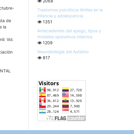
2068
Octubre-
Trastornos psicóticos límites en la
infancia y adolescencia
sta de
1351
e la
Antecedentes del apego, tipos y
modelos operativos internos
il: Vol.
1209
Neurobiología del Autismo
ciación
817
ENTAL