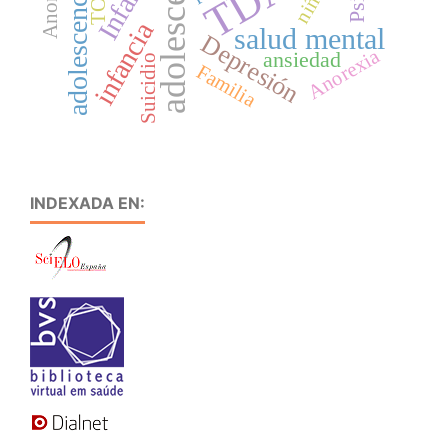
adolescentes
adolescencia
niño
TOC
infancia
salud mental
Depresión
Anorexia
ansiedad
Suicidio
Familia
INDEXADA EN: