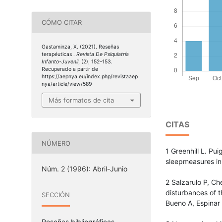
CÓMO CITAR
Gastaminza, X. (2021). Reseñas
terapéuticas .
Revista De Psiquiatría
Infanto-Juvenil
, (2), 152–153.
Recuperado a partir de
https://aepnya.eu/index.php/revistaaep
nya/article/view/589
Más formatos de cita
CITAS
NÚMERO
1 Greenhill L. Pu
sleepmeasures in
Núm. 2 (1996): Abril-Junio
2 Salzarulo P, Che
disturbances of 
SECCIÓN
Bueno A, Espinar 
Reseñas bibliográficas