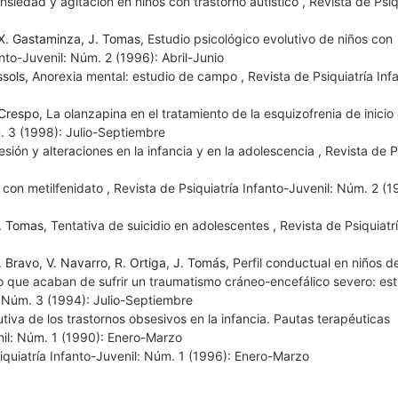
 ansiedad y agitación en niños con trastorno autístico
,
Revista de Psiq
, X. Gastaminza, J. Tomas,
Estudio psicológico evolutivo de niños con
anto-Juvenil: Núm. 2 (1996): Abril-Junio
ssols,
Anorexia mental: estudio de campo
,
Revista de Psiquiatría Inf
 Crespo,
La olanzapina en el tratamiento de la esquizofrenia de inicio 
m. 3 (1998): Julio-Septiembre
esión y alteraciones en la infancia y en la adolescencia
,
Revista de P
 con metilfenidato
,
Revista de Psiquiatría Infanto-Juvenil: Núm. 2 (1
J. Tomas,
Tentativa de suicidio en adolescentes
,
Revista de Psiquiatr
. Bravo, V. Navarro, R. Ortiga, J. Tomás,
Perfil conductual en niños d
 que acaban de sufrir un traumatismo cráneo-encefálico severo: est
: Núm. 3 (1994): Julio-Septiembre
utiva de los trastornos obsesivos en la infancia. Pautas terapéuticas
nil: Núm. 1 (1990): Enero-Marzo
iquiatría Infanto-Juvenil: Núm. 1 (1996): Enero-Marzo