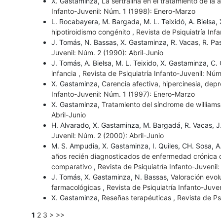
X. Gastaminza,
La sertralina en el tratamiento de la
Infanto-Juvenil: Núm. 1 (1998): Enero-Marzo
L. Rocabayera, M. Bargada, M. L. Teixidó, A. Bielsa
hipotiroidismo congénito
,
Revista de Psiquiatría Inf
J. Tomás, N. Bassas, X. Gastaminza, R. Vacas, R. Pa
Juvenil: Núm. 2 (1990): Abril-Junio
J. Tomás, A. Bielsa, M. L. Teixido, X. Gastaminza, C.
infancia
,
Revista de Psiquiatría Infanto-Juvenil: Nú
X. Gastaminza,
Carencia afectiva, hipercinesia, depr
Infanto-Juvenil: Núm. 1 (1997): Enero-Marzo
X. Gastaminza,
Tratamiento del síndrome de williams
Abril-Junio
H. Alvarado, X. Gastaminza, M. Bargadá, R. Vacas, 
Juvenil: Núm. 2 (2000): Abril-Junio
M. S. Ampudia, X. Gastaminza, I. Quiles, CH. Sosa, A
años recién diagnosticados de enfermedad crónica o
comparativo
,
Revista de Psiquiatría Infanto-Juvenil
J. Tomás, X. Gastaminza, N. Bassas,
Valoración evol
farmacológicas
,
Revista de Psiquiatría Infanto-Juve
X. Gastaminza,
Reseñas terapéuticas
,
Revista de Ps
1
2
3
>
>>