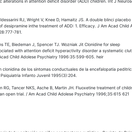
alterations in attention deficit disorder (ADD) children. Int J Neuros
dessarini RJ, Wright V, Knee D, Hamaitz JS. A double blinci placebo
of desipramine inthe treatment of ADD: 1. Efficacy. J Am Acad Child 
28:777-781.
ns TE, Biedeman J, Spencer TJ. Wozniak Jit Clonidine for sleep
ciated with attention deficit hyperactivity disorder a systematic clu
Acad Child Adolese Psychiatry 1996:35:599-605. heir
 clonidina de los sintomas conductuales de la encefalopatia peditric
 Psiquiatria Infanto Juvenil 1995(3):204.
n RG, Tancer NKS, Asche B, Martin JH. Fluoxetine treatment of child
 an open trial. / Am Acad Child Adolese Psychiatry 1996;35:615 621