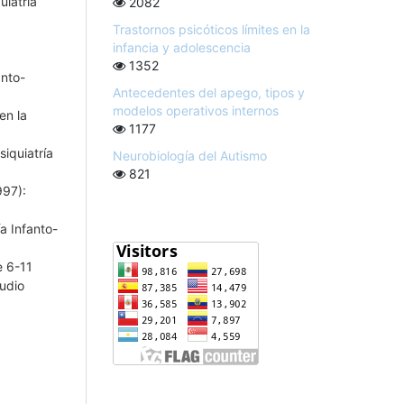
uiatría
2082
Trastornos psicóticos límites en la
infancia y adolescencia
1352
anto-
Antecedentes del apego, tipos y
modelos operativos internos
en la
1177
siquiatría
Neurobiología del Autismo
821
997):
ía Infanto-
e 6-11
udio