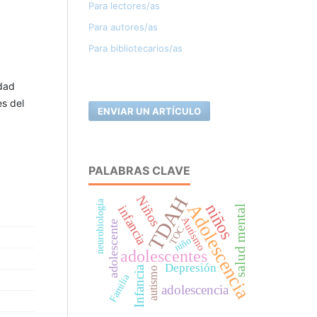
Para lectores/as
Para autores/as
Para bibliotecarios/as
idad
es del
ENVIAR UN ARTÍCULO
PALABRAS CLAVE
TDAH
Niños
neurobiología
Adolescencia
niños
infancia
salud mental
Autismo
adolescente
TOC
niño
adolescentes
Depresión
Infancia
autismo
Familia
adolescencia