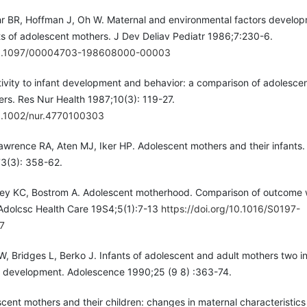
ohr BR, Hoffman J, Oh W. Maternal and environmental factors develop
ts of adolescent mothers. J Dev Deliav Pediatr 1986;7:230-6.
/10.1097/00004703-198608000-00003
tivity to infant development and behavior: a comparison of adolesce
ers. Res Nur Health 1987;10(3): 119-27.
10.1002/nur.4770100303
wrence RA, Aten MJ, Iker HP. Adolescent mothers and their infants.
73(3): 358-62.
ey KC, Bostrom A. Adolescent motherhood. Comparison of outcome 
 Adolcsc Health Care 19S4;5(1):7-13
https://doi.org/10.1016/S0197-
7
 W, Bridges L, Berko J. Infants of adolescent and adult mothers two i
l development. Adolescence 1990;25 (9 8) :363-74.
ent mothers and their children: changes in maternal characteristics