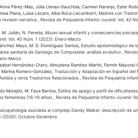
 Anna Pérez-Mas, Júlia Llenas-Gauchola, Carmen Naranjo, Ester Rod
eresa Plana, Luisa Lázaro, Alba Roca-Lecumberri,
Madres con Trastor
 revisión narrativa
,
Revista de Psiquiatría Infanto-Juvenil: Vol. 42 N
, M. Julián, N. Pereda,
Abuso sexual infantil y consecuencias psicopa
enil: Vol. 40 Núm. 1 (2023): Enero-Marzo
. Sánchez Mayo, M. D. Domínguez Santos,
Estudio epidemiológico de l
 área sanitaria de Santiago de Compostela: análisis evolutivo
,
Revist
Enero-Marzo
abel Hernández-Otero, Almudena Ramírez-Martín, Fermín Mayoral-C
, Marina Romero-González,
Traducción y Adaptación en Español del
utista y otros Trastornos Relacionados
,
Revista de Psiquiatría Infan
rdo Morejón, M. Faya Barrios,
Estilos de apego y perfil de dificultades
es femeninas (16-19 años)
,
Revista de Psiquiatría Infanto-Juvenil: Vo
sicopatología asociada al complejo Dandy Walker: descripción de u
 4 (2020): Octubre-Diciembre