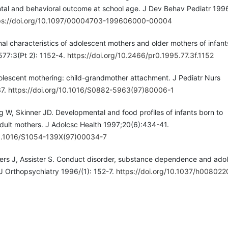
tal and behavioral outcome at school age. J Dev Behav Pediatr 199
ps://doi.org/10.1097/00004703-199606000-00004
 characteristics of adolescent mothers and older mothers of infant
77:3(Pt 2): 1152-4.
https://doi.org/10.2466/pr0.1995.77.3f.1152
olescent mothering: child-grandmother attachment. J Pediatr Nurs
37.
https://doi.org/10.1016/S0882-5963(97)80006-1
g W, Skinner JD. Developmental and food profiles of infants born to
dult mothers. J Adolcsc Health 1997;20(6):434-41.
/10.1016/S1054-139X(97)00034-7
yers J, Assister S. Conduct disorder, substance dependence and ado
 Orthopsychiatry 1996/(1): 152-7.
https://doi.org/10.1037/h008022