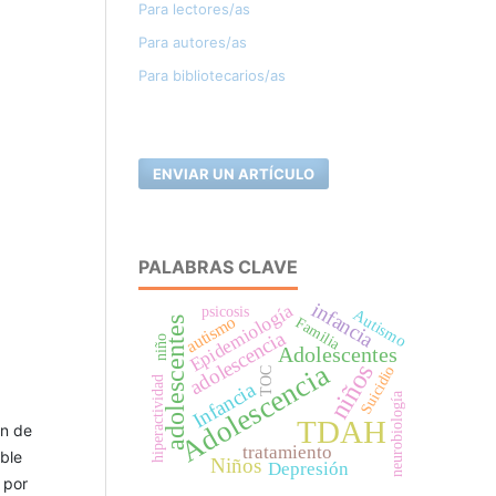
Para lectores/as
Para autores/as
Para bibliotecarios/as
ENVIAR UN ARTÍCULO
PALABRAS CLAVE
infancia
Epidemiología
psicosis
Autismo
autismo
Familia
adolescentes
adolescencia
niño
Adolescentes
Adolescencia
niños
Suicidio
TOC
hiperactividad
Infancia
neurobiología
TDAH
ún de
tratamiento
ble
Niños
Depresión
 por