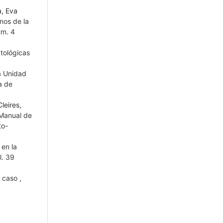
a, Eva
nos de la
úm. 4
tológicas
a Unidad
a de
leires,
 Manual de
to-
 en la
l. 39
n caso
,