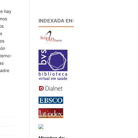
ue hay
amos
INDEXADA EN:
os
os
os
ión
terno-
as
madre
Miembro de: