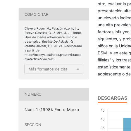
otro, evaluar la 
presentación ulte
CÓMO CITAR
un elevado índice
una alta prevalen
Clavera Roger, M., Palazón Azorín, l. .,
factores influyen
Esteve Casellas, C., & Mira, J. J. (1998).
Hijos de madre adolescente. Estudio
siguientes, y pr
descriptivo.
Revista De Psiquiatría
niños en la Unida
Infanto-Juvenil
, (1), 20–24. Recuperado
a partir de
DSM-IV en este g
https://aepnya.eu/index.php/revistaaep
filiales" y los t
nya/article/view/425
estadísticamente 
Más formatos de cita
adolescente o de 
NÚMERO
DESCARGAS
Núm. 1 (1998): Enero-Marzo
SECCIÓN