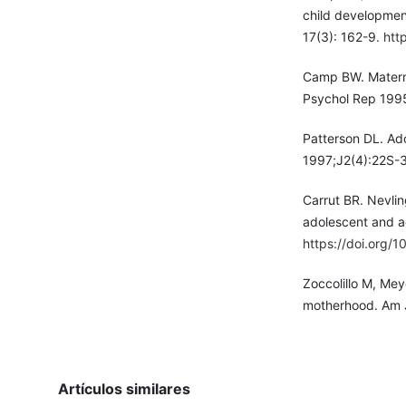
child developmen
17(3): 162-9.
htt
Camp BW. Maternal
Psychol Rep 1995
Patterson DL. Ad
1997;J2(4):22S-
Carrut BR. Nevlin
adolescent and a
https://doi.org
Zoccolillo M, Me
motherhood. Am J
Artículos similares