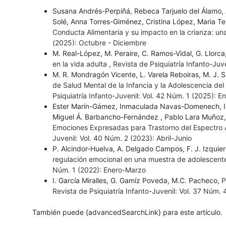
Susana Andrés-Perpiñá, Rebeca Tarjuelo del Álamo,
Solé, Anna Torres-Giménez, Cristina López, Maria T
Conducta Alimentaria y su impacto en la crianza: una
(2025): Octubre - Diciembre
M. Real-López, M. Peraire, C. Ramos-Vidal, G. Llorca
en la vida adulta
,
Revista de Psiquiatría Infanto-Juv
M. R. Mondragón Vicente, L. Varela Reboiras, M. J
de Salud Mental de la Infancia y la Adolescencia del
Psiquiatría Infanto-Juvenil: Vol. 42 Núm. 1 (2025): 
Ester Marín-Gámez, Inmaculada Navas-Domenech, Is
Miguel Á. Barbancho-Fernández , Pablo Lara Muñoz
Emociones Expresadas para Trastorno del Espectro A
Juvenil: Vol. 40 Núm. 2 (2023): Abril-Junio
P. Alcindor-Huelva, A. Delgado Campos, F. J. Izquie
regulación emocional en una muestra de adolescent
Núm. 1 (2022): Enero-Marzo
I. García Miralles, G. Gamíz Poveda, M.C. Pacheco,
P
Revista de Psiquiatría Infanto-Juvenil: Vol. 37 Núm.
También puede {advancedSearchLink} para este artículo.