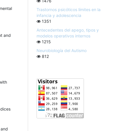
1476
mental
Trastornos psicóticos límites en la
infancia y adolescencia
1351
Antecedentes del apego, tipos y
nt and
modelos operativos internos
1215
Neurobiología del Autismo
812
with
ndices
 and