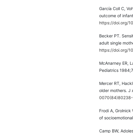
García Coll C, V
outcome of infan
https://doi.org
Becker PT. Sensi
adult single moth
https://doi.org/
McAnarney ER, La
Pediatrics 1984;
Mercer RT, Hackl
older mothers. J
0070(84)80238-
Frodi A, Grolnick
of socioemotiona
Camp BW, Adolesc