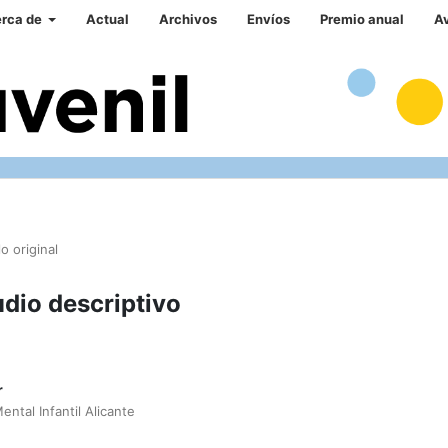
rca de
Actual
Archivos
Envíos
Premio anual
A
lo original
udio descriptivo
r
ntal Infantil Alicante