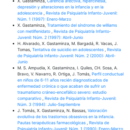
X. Gastaminza,
Carencia afectiva, hipercinesia,
depresión y alteraciones en la infancia y en la
adolescencia
,
Revista de Psiquiatría Infanto-Juvenil:
Núm. 1 (1997): Enero-Marzo
X. Gastaminza,
Tratamiento del síndrome de williams
con metilfenidato
,
Revista de Psiquiatría Infanto-
Juvenil: Núm. 2 (1997): Abril-Junio
H. Alvarado, X. Gastaminza, M. Bargadá, R. Vacas, J.
Tomas,
Tentativa de suicidio en adolescentes
,
Revista
de Psiquiatría Infanto-Juvenil: Núm. 2 (2000): Abril-
Junio
M. S. Ampudia, X. Gastaminza, I. Quiles, CH. Sosa, A.
Bravo, V. Navarro, R. Ortiga, J. Tomás,
Perfil conductual
en niños de 6-11 años recién diagnosticados de
enfermedad crónica o que acaban de sufrir un
traumatismo cráneo-encefálico severo: estudio
comparativo
,
Revista de Psiquiatría Infanto-Juvenil:
Núm. 3 (1994): Julio-Septiembre
J. Tomás, X. Gastaminza, N. Bassas,
Valoración
evolutiva de los trastornos obsesivos en la infancia.
Pautas terapéuticas farmacológicas
,
Revista de
Psiquiatría Infanto-Juvenil: Núm. 1 (1990): Enero-Marzo