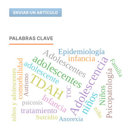
ENVIAR UN ARTÍCULO
PALABRAS CLAVE
Adolescentes
Epidemiología
adolescentes
Adolescencia
infancia
Familia
comorbilidad
adolescente
Psicopatología
niños y adolescentes
TDAH
Autismo
TOC
Niños
niños
Infancia
psicosis
niño
tratamiento
Suicidio
Anorexia