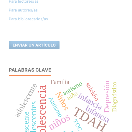
Para lectores/as
Para autores/as
Para bibliotecarios/as
ENVIAR UN ARTÍCULO
PALABRAS CLAVE
Familia
autismo
Depresión
suicidio
adolescente
Diagnóstico
Adolescencia
niño
Niños
infancia
Autismo
Adolescentes
Infancia
TDAH
niños
Adolescente
TOC