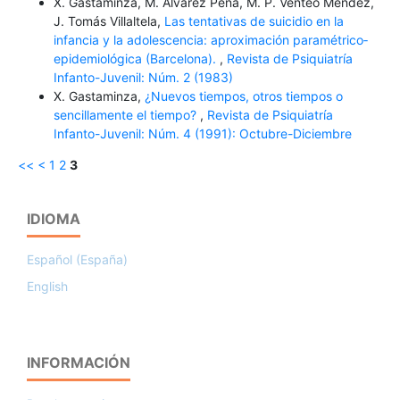
X. Gastaminza, M. Álvarez Peña, M. P. Venteo Méndez,
J. Tomás Villaltela,
Las tentativas de suicidio en la
infancia y la adolescencia: aproximación paramétrico­
epidemiológica (Barcelona).
,
Revista de Psiquiatría
Infanto-Juvenil: Núm. 2 (1983)
X. Gastaminza,
¿Nuevos tiempos, otros tiempos o
sencillamente el tiempo?
,
Revista de Psiquiatría
Infanto-Juvenil: Núm. 4 (1991): Octubre-Diciembre
<<
<
1
2
3
IDIOMA
Español (España)
English
INFORMACIÓN