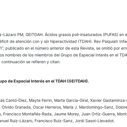
uiz-Lázaro PM, GEITDAH. Ácidos grasos poli-insaturados (PUFAS) en e
éficit de atención con y sin hiperactividad (TDAH). Rev Psiquiatr Infa
1”, publicado en el número anterior de esta Revista, se omitió por err
r los nombres de los miembros del Grupo de Especial Interés en el TD
continuación se refieren y citan:
o de Especial Interés en el TDAH (GEITDAH).
ás Cantó-Díez, Mayte Ferrin, Marta Garcia-Giral, Xavier Gastaminza-
l, Olvido Granada, Oscar Herreros, María J. Mardomingo-Sanz, Dolor
, Francisco Montañés-Rada, Jaume Morey, Juan Ortíz-Guerra, Mont
nuel Ruiz-Lázaro, Francisco Ruiz-Sanz, Jordi Sasot-Llevadot.