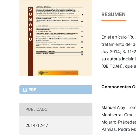
RESUMEN
En el artículo “R
tratamiento del d
Juv 2014; 3: 11-2
su autoría inclui
(GEITDAH), que a 
Componentes Gup
PDF
Manuel Ajoy, Tom
PUBLICADO
Montserrat Grael
Mojarro-Práxedes
2014-12-17
Pàmias, Pedro Ma