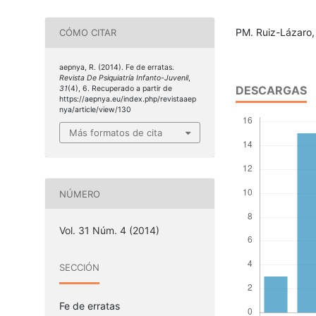
PM. Ruiz-Lázaro, 
CÓMO CITAR
aepnya, R. (2014). Fe de erratas.
Revista De Psiquiatría Infanto-Juvenil
,
DESCARGAS
31
(4), 6. Recuperado a partir de
https://aepnya.eu/index.php/revistaaep
nya/article/view/130
Más formatos de cita
NÚMERO
Vol. 31 Núm. 4 (2014)
SECCIÓN
Fe de erratas