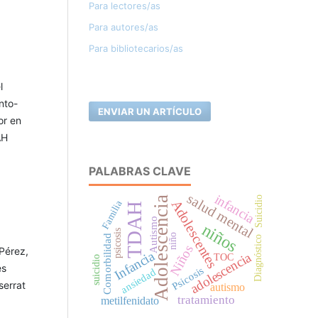
Para lectores/as
Para autores/as
Para bibliotecarios/as
l
nto-
ENVIAR UN ARTÍCULO
or en
AH
PALABRAS CLAVE
salud mental
infancia
Suicidio
Adolescencia
Adolescentes
Familia
TDAH
Autismo
niños
psicosis
niño
Comorbilidad
Diagnóstico
Niños
Pérez,
Infancia
adolescencia
TOC
suicidio
es
Psicosis
ansiedad
serrat
autismo
tratamiento
metilfenidato